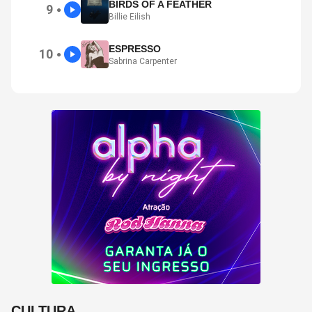
BIRDS OF A FEATHER
9
●
Billie Eilish
ESPRESSO
10
●
Sabrina Carpenter
CULTURA