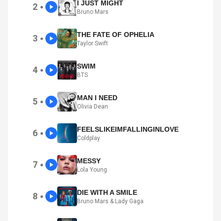
I JUST MIGHT
2
●
Bruno Mars
THE FATE OF OPHELIA
3
●
Taylor Swift
SWIM
4
●
BTS
MAN I NEED
5
●
Olivia Dean
FEELSLIKEIMFALLINGINLOVE
6
●
Coldplay
MESSY
7
●
Lola Young
DIE WITH A SMILE
8
●
Bruno Mars & Lady Gaga