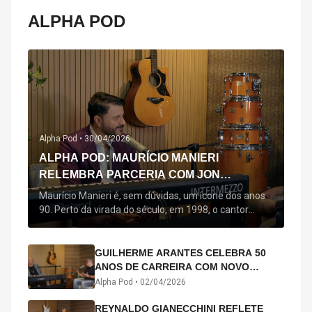
ALPHA POD
Alpha Pod •
30/04/2026
ALPHA POD: MAURÍCIO MANIERI
RELEMBRA PARCERIA COM JON
SECADA, ORIGEM DE "BEM QUERER" E
Maurício Manieri é, sem dúvidas, um ícone dos anos
MAIS
90. Perto da virada do século, em 1998, o cantor
estreou oficialmente com o seu primeiro disco, "A
Noite Inteira", no qual estão canções que lhe
acompanham até hoje, quase trinta anos mais tarde:
GUILHERME ARANTES CELEBRA 50
"Bem Querer" e "Minha Menina". Em 2026, o astro
ANOS DE CARREIRA COM NOVO
segue com o […]
ÁLBUM INTERDIMENSIONAL E TURNÊ
Alpha Pod •
02/04/2026
“50 ANOS-LUZ”
REYNALDO GIANECCHINI REFLETE