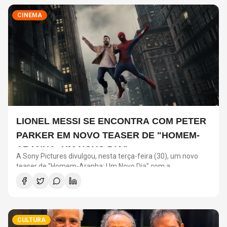
CINEMA
LIONEL MESSI SE ENCONTRA COM PETER
PARKER EM NOVO TEASER DE "HOMEM-
ARANHA: UM NOVO DIA"
A Sony Pictures divulgou, nesta terça-feira (30), um novo
teaser de "Homem-Aranha: Um Novo Dia" com a
participação de Lionel Messi. O astro argentino divide a cena
com o universo do herói em uma ação promocional do filme.
CULTURA