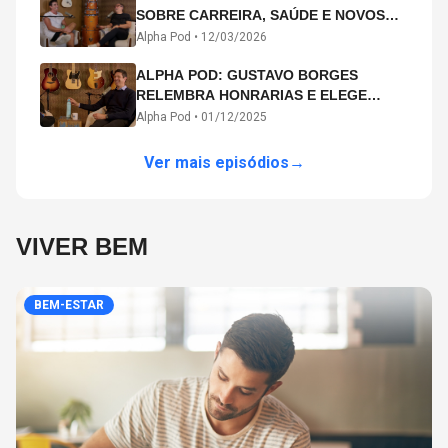
SOBRE CARREIRA, SAÚDE E NOVOS
CAMINHOS ARTÍSTICOS NO ALPHA
Alpha Pod •
12/03/2026
POD
ALPHA POD: GUSTAVO BORGES
RELEMBRA HONRARIAS E ELEGE
MICHAEL PHELPS O MAIOR ATLETA DA
Alpha Pod •
01/12/2025
HISTÓRIA
Ver mais episódios
→
VIVER BEM
BEM-ESTAR