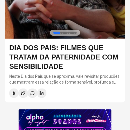
KIT CONNOR DEVE
INTERPRETAR CICLOPE EM
NOVO FILME DO X-MEN, DIZ
VEÍCULO
Nesta quinta-feira (6), o Deadline divulgou que Kit Connor,
conhecido por produções como “Heartstopper”, seria o nome
escolhido para interpretar Scott Summers no próximo filme
dos X-Men.