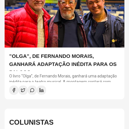
"OLGA", DE FERNANDO MORAIS,
GANHARÁ ADAPTAÇÃO INÉDITA PARA OS
PALCOS
O livro “Olga”, de Fernando Morais, ganhará uma adaptação
inédita para o teatro musical. A montagem contará com
direção de Tadeu Aguiar, direção musical de Thalyson
Rodrigues, composições e arranjos de Laura Visconti e letras
de Eduardo Bakr. A obra revisita a trajetória de Olga Benário
Prestes, militante alemã de origem judaica deportada pelo
governo brasileiro para a Alemanha nazista.
COLUNISTAS