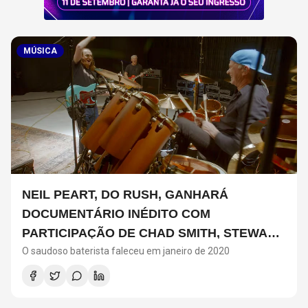
MÚSICA
NEIL PEART, DO RUSH, GANHARÁ
DOCUMENTÁRIO INÉDITO COM
PARTICIPAÇÃO DE CHAD SMITH, STEWART
O saudoso baterista faleceu em janeiro de 2020
COPELAND E DANNY CAREY