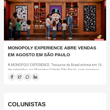
MONOPOLY EXPERIENCE ABRE VENDAS
EM AGOSTO EM SÃO PAULO
A MONOPOLY EXPERIENCE: Tesouros do Brasil estreia em 16
de setembro, no Shopping Cidade São Paulo, com ingressos
a partir de R$ 25. A pré-venda para clientes Nubank acontece
em 4 e 5 de agosto, enquanto a venda geral começa no dia 6.
A atração transforma o clássico jogo em uma experiência
imersiva com desafios, ambientes inspirados nas regiões
brasileiras e elementos como o Banco e o “Vá para a Prisão”.
COLUNISTAS