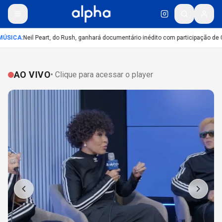
ÚSICA
:
Neil Peart, do Rush, ganhará documentário inédito com participação de 
AO VIVO
• Clique para acessar o player