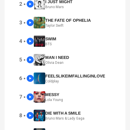
I JUST MIGHT
2
●
Bruno Mars
THE FATE OF OPHELIA
3
●
Taylor Swift
SWIM
4
●
BTS
MAN I NEED
5
●
Olivia Dean
FEELSLIKEIMFALLINGINLOVE
6
●
Coldplay
MESSY
7
●
Lola Young
DIE WITH A SMILE
8
●
Bruno Mars & Lady Gaga