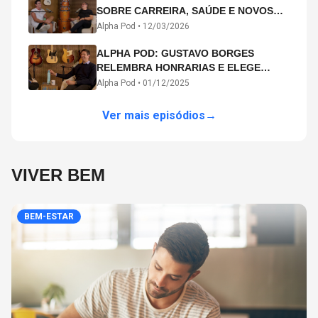
SOBRE CARREIRA, SAÚDE E NOVOS
CAMINHOS ARTÍSTICOS NO ALPHA
Alpha Pod •
12/03/2026
POD
ALPHA POD: GUSTAVO BORGES
RELEMBRA HONRARIAS E ELEGE
MICHAEL PHELPS O MAIOR ATLETA DA
Alpha Pod •
01/12/2025
HISTÓRIA
Ver mais episódios
→
VIVER BEM
BEM-ESTAR