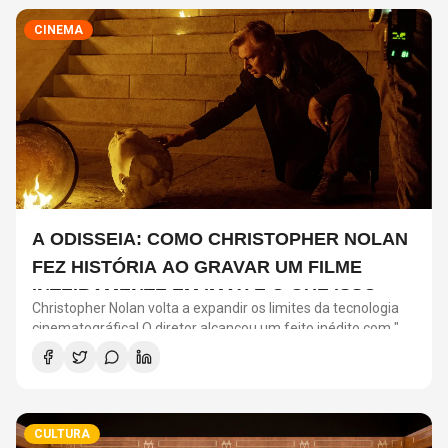
CINEMA
A ODISSEIA: COMO CHRISTOPHER NOLAN
FEZ HISTÓRIA AO GRAVAR UM FILME
INTEIRAMENTE EM IMAX E O QUE ISSO
Christopher Nolan volta a expandir os limites da tecnologia
SIGNIFICA
cinematográfica! O diretor alcançou um feito inédito com "A
Odisseia": o longa será o primeiro filme de ficção gravado
inteiramente com câmeras IMAX.
CULTURA