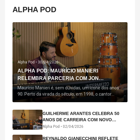
ALPHA POD
Alpha Pod •
30/04/2026
ALPHA POD: MAURÍCIO MANIERI
RELEMBRA PARCERIA COM JON
SECADA, ORIGEM DE "BEM QUERER" E
Maurício Manieri é, sem dúvidas, um ícone dos anos
MAIS
90. Perto da virada do século, em 1998, o cantor
estreou oficialmente com o seu primeiro disco, "A
Noite Inteira", no qual estão canções que lhe
acompanham até hoje, quase trinta anos mais tarde:
GUILHERME ARANTES CELEBRA 50
"Bem Querer" e "Minha Menina". Em 2026, o astro
ANOS DE CARREIRA COM NOVO
segue com o […]
ÁLBUM INTERDIMENSIONAL E TURNÊ
Alpha Pod •
02/04/2026
“50 ANOS-LUZ”
REYNALDO GIANECCHINI REFLETE