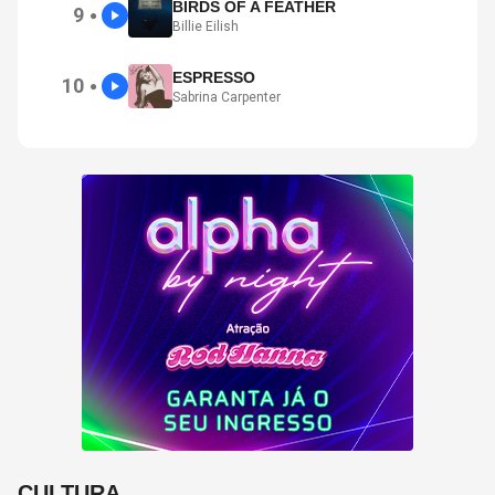
BIRDS OF A FEATHER
9
●
Billie Eilish
ESPRESSO
10
●
Sabrina Carpenter
CULTURA