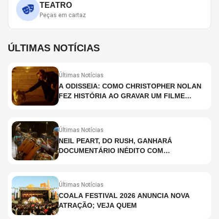
TEATRO
Peças em cartaz
ÚLTIMAS NOTÍCIAS
Últimas Notícias
A ODISSEIA: COMO CHRISTOPHER NOLAN
FEZ HISTÓRIA AO GRAVAR UM FILME
INTEIRAMENTE EM IMAX E O QUE ISSO
SIGNIFICA
Últimas Notícias
NEIL PEART, DO RUSH, GANHARÁ
DOCUMENTÁRIO INÉDITO COM
PARTICIPAÇÃO DE CHAD SMITH, STEWART
COPELAND E DANNY CAREY
Últimas Notícias
COALA FESTIVAL 2026 ANUNCIA NOVA
ATRAÇÃO; VEJA QUEM