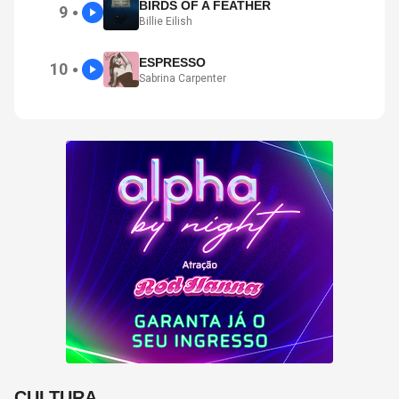
BIRDS OF A FEATHER
9
●
Billie Eilish
ESPRESSO
10
●
Sabrina Carpenter
CULTURA