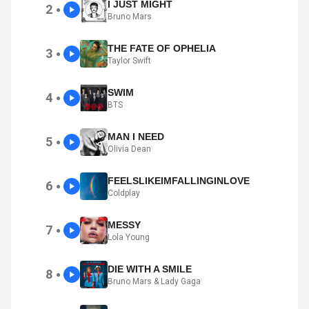
I JUST MIGHT
2
●
Bruno Mars
THE FATE OF OPHELIA
3
●
Taylor Swift
SWIM
4
●
BTS
MAN I NEED
5
●
Olivia Dean
FEELSLIKEIMFALLINGINLOVE
6
●
Coldplay
MESSY
7
●
Lola Young
DIE WITH A SMILE
8
●
Bruno Mars & Lady Gaga