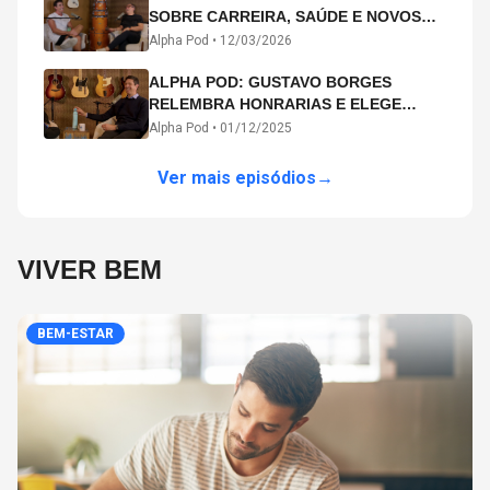
SOBRE CARREIRA, SAÚDE E NOVOS
CAMINHOS ARTÍSTICOS NO ALPHA
Alpha Pod •
12/03/2026
POD
ALPHA POD: GUSTAVO BORGES
RELEMBRA HONRARIAS E ELEGE
MICHAEL PHELPS O MAIOR ATLETA DA
Alpha Pod •
01/12/2025
HISTÓRIA
Ver mais episódios
→
VIVER BEM
BEM-ESTAR