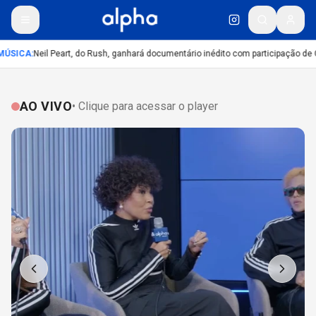
ÚSICA
:
Neil Peart, do Rush, ganhará documentário inédito com participação de 
AO VIVO
• Clique para acessar o player