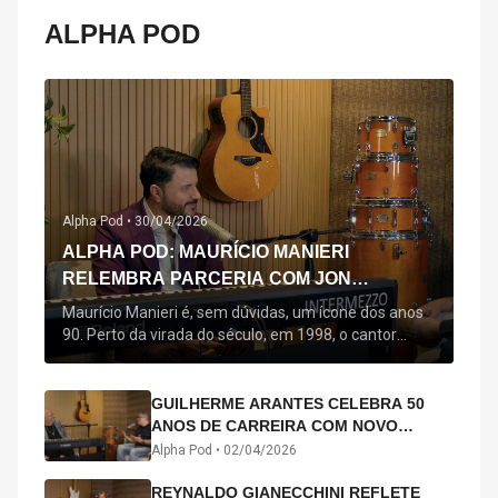
ALPHA POD
Alpha Pod •
30/04/2026
ALPHA POD: MAURÍCIO MANIERI
RELEMBRA PARCERIA COM JON
SECADA, ORIGEM DE "BEM QUERER" E
Maurício Manieri é, sem dúvidas, um ícone dos anos
MAIS
90. Perto da virada do século, em 1998, o cantor
estreou oficialmente com o seu primeiro disco, "A
Noite Inteira", no qual estão canções que lhe
acompanham até hoje, quase trinta anos mais tarde:
GUILHERME ARANTES CELEBRA 50
"Bem Querer" e "Minha Menina". Em 2026, o astro
ANOS DE CARREIRA COM NOVO
segue com o […]
ÁLBUM INTERDIMENSIONAL E TURNÊ
Alpha Pod •
02/04/2026
“50 ANOS-LUZ”
REYNALDO GIANECCHINI REFLETE