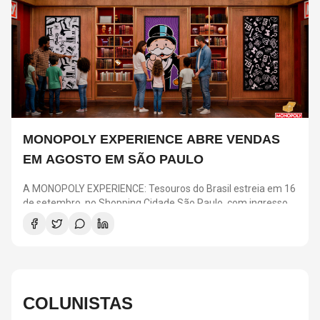
MONOPOLY EXPERIENCE ABRE VENDAS
EM AGOSTO EM SÃO PAULO
A MONOPOLY EXPERIENCE: Tesouros do Brasil estreia em 16
de setembro, no Shopping Cidade São Paulo, com ingressos
a partir de R$ 25. A pré-venda para clientes Nubank acontece
em 4 e 5 de agosto, enquanto a venda geral começa no dia 6.
A atração transforma o clássico jogo em uma experiência
imersiva com desafios, ambientes inspirados nas regiões
brasileiras e elementos como o Banco e o “Vá para a Prisão”.
COLUNISTAS