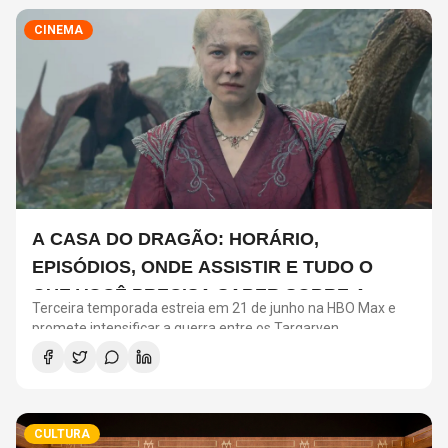
CINEMA
A CASA DO DRAGÃO: HORÁRIO,
EPISÓDIOS, ONDE ASSISTIR E TUDO O
QUE VOCÊ PRECISA SABER SOBRE A
Terceira temporada estreia em 21 de junho na HBO Max e
NOVA TEMPORADA
promete intensificar a guerra entre os Targaryen
CULTURA