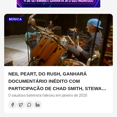
MÚSICA
NEIL PEART, DO RUSH, GANHARÁ
DOCUMENTÁRIO INÉDITO COM
PARTICIPAÇÃO DE CHAD SMITH, STEWART
O saudoso baterista faleceu em janeiro de 2020
COPELAND E DANNY CAREY