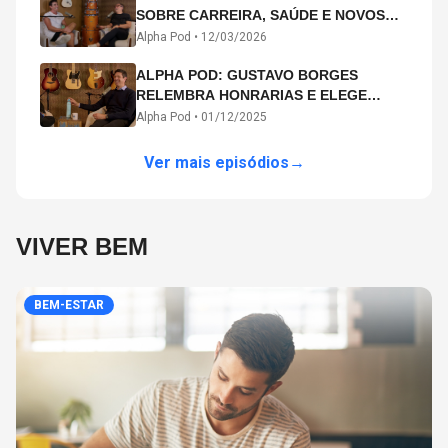
SOBRE CARREIRA, SAÚDE E NOVOS
CAMINHOS ARTÍSTICOS NO ALPHA
Alpha Pod •
12/03/2026
POD
ALPHA POD: GUSTAVO BORGES
RELEMBRA HONRARIAS E ELEGE
MICHAEL PHELPS O MAIOR ATLETA DA
Alpha Pod •
01/12/2025
HISTÓRIA
Ver mais episódios
→
VIVER BEM
BEM-ESTAR