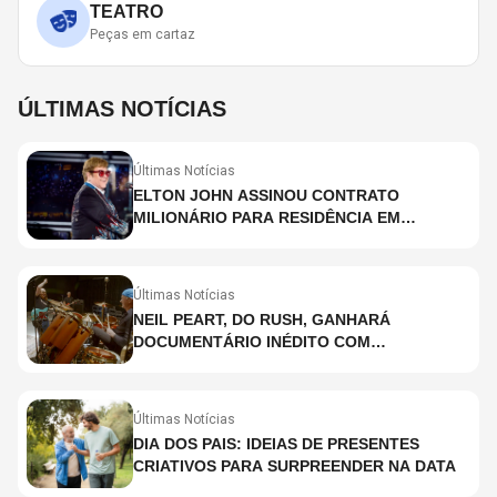
TEATRO
Peças em cartaz
ÚLTIMAS NOTÍCIAS
Últimas Notícias
ELTON JOHN ASSINOU CONTRATO
MILIONÁRIO PARA RESIDÊNCIA EM
HOLOGRAMA, DIZ SITE
Últimas Notícias
NEIL PEART, DO RUSH, GANHARÁ
DOCUMENTÁRIO INÉDITO COM
PARTICIPAÇÃO DE CHAD SMITH, STEWART
COPELAND E DANNY CAREY
Últimas Notícias
DIA DOS PAIS: IDEIAS DE PRESENTES
CRIATIVOS PARA SURPREENDER NA DATA