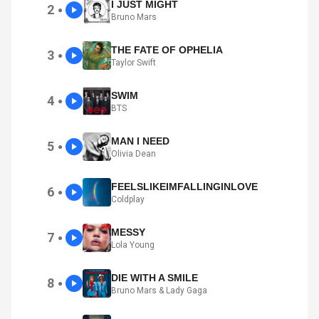
I JUST MIGHT
2
●
Bruno Mars
THE FATE OF OPHELIA
3
●
Taylor Swift
SWIM
4
●
BTS
MAN I NEED
5
●
Olivia Dean
FEELSLIKEIMFALLINGINLOVE
6
●
Coldplay
MESSY
7
●
Lola Young
DIE WITH A SMILE
8
●
Bruno Mars & Lady Gaga