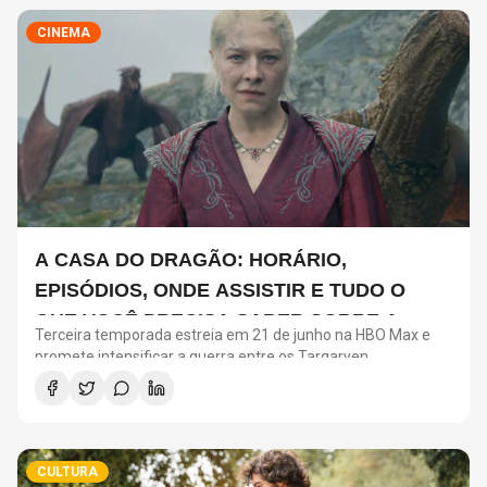
CINEMA
A CASA DO DRAGÃO: HORÁRIO,
EPISÓDIOS, ONDE ASSISTIR E TUDO O
QUE VOCÊ PRECISA SABER SOBRE A
Terceira temporada estreia em 21 de junho na HBO Max e
NOVA TEMPORADA
promete intensificar a guerra entre os Targaryen
CULTURA