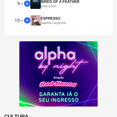
BIRDS OF A FEATHER
9
●
Billie Eilish
ESPRESSO
10
●
Sabrina Carpenter
CULTURA