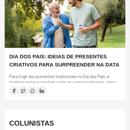
DIA DOS PAIS: IDEIAS DE PRESENTES
CRIATIVOS PARA SURPREENDER NA DATA
Para fugir dos presentes tradicionais no Dia dos Pais, a
matéria reúne sugestões criativas e personalizadas, como
vinis, cursos de gastronomia, assinaturas de café, ingressos
para shows, ensaios em família e experiências
compartilhadas. A ideia é escolher algo que combine com os
interesses de cada pai e ajude a criar novas lembranças.
COLUNISTAS