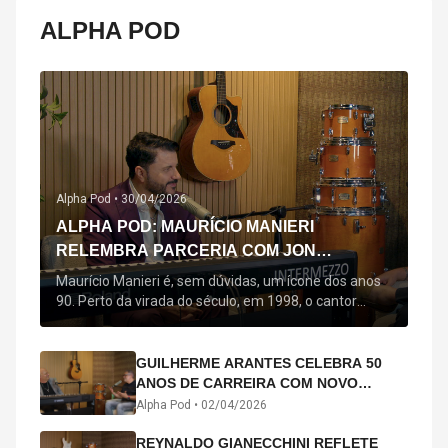
ALPHA POD
Alpha Pod •
30/04/2026
ALPHA POD: MAURÍCIO MANIERI
RELEMBRA PARCERIA COM JON
SECADA, ORIGEM DE "BEM QUERER" E
Maurício Manieri é, sem dúvidas, um ícone dos anos
MAIS
90. Perto da virada do século, em 1998, o cantor
estreou oficialmente com o seu primeiro disco, "A
Noite Inteira", no qual estão canções que lhe
acompanham até hoje, quase trinta anos mais tarde:
GUILHERME ARANTES CELEBRA 50
"Bem Querer" e "Minha Menina". Em 2026, o astro
ANOS DE CARREIRA COM NOVO
segue com o […]
ÁLBUM INTERDIMENSIONAL E TURNÊ
Alpha Pod •
02/04/2026
“50 ANOS-LUZ”
REYNALDO GIANECCHINI REFLETE