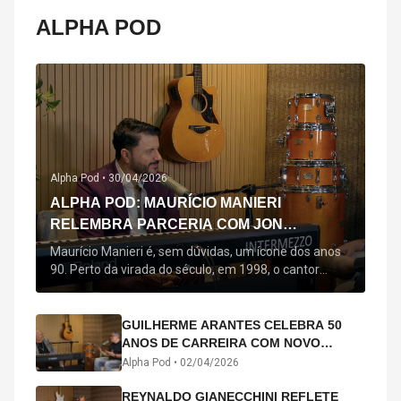
ALPHA POD
Alpha Pod •
30/04/2026
ALPHA POD: MAURÍCIO MANIERI
RELEMBRA PARCERIA COM JON
SECADA, ORIGEM DE "BEM QUERER" E
Maurício Manieri é, sem dúvidas, um ícone dos anos
MAIS
90. Perto da virada do século, em 1998, o cantor
estreou oficialmente com o seu primeiro disco, "A
Noite Inteira", no qual estão canções que lhe
acompanham até hoje, quase trinta anos mais tarde:
GUILHERME ARANTES CELEBRA 50
"Bem Querer" e "Minha Menina". Em 2026, o astro
ANOS DE CARREIRA COM NOVO
segue com o […]
ÁLBUM INTERDIMENSIONAL E TURNÊ
Alpha Pod •
02/04/2026
“50 ANOS-LUZ”
REYNALDO GIANECCHINI REFLETE