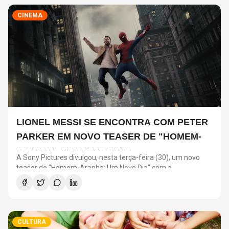
CINEMA
LIONEL MESSI SE ENCONTRA COM PETER
PARKER EM NOVO TEASER DE "HOMEM-
ARANHA: UM NOVO DIA"
A Sony Pictures divulgou, nesta terça-feira (30), um novo
teaser de "Homem-Aranha: Um Novo Dia" com a
participação de Lionel Messi. O astro argentino divide a cena
com o universo do herói em uma ação promocional do filme.
CULTURA