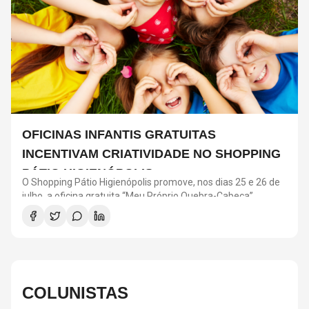
OFICINAS INFANTIS GRATUITAS
INCENTIVAM CRIATIVIDADE NO SHOPPING
PÁTIO HIGIENÓPOLIS
O Shopping Pátio Higienópolis promove, nos dias 25 e 26 de
julho, a oficina gratuita “Meu Próprio Quebra-Cabeça”,
voltada para crianças a partir de 4 anos. A atividade faz
parte da programação “Menos Telas, Mais Imaginação” e
incentiva criatividade, coordenação motora e interação
social. As oficinas acontecem das 12h às 18h, no Piso
Terraço, com ingresso resgatado pelo aplicativo Iguatemi
One.
COLUNISTAS