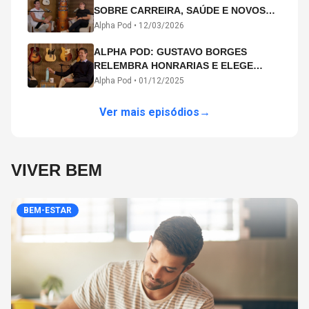
SOBRE CARREIRA, SAÚDE E NOVOS
CAMINHOS ARTÍSTICOS NO ALPHA
Alpha Pod •
12/03/2026
POD
ALPHA POD: GUSTAVO BORGES
RELEMBRA HONRARIAS E ELEGE
MICHAEL PHELPS O MAIOR ATLETA DA
Alpha Pod •
01/12/2025
HISTÓRIA
Ver mais episódios
→
VIVER BEM
BEM-ESTAR