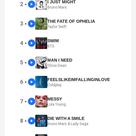
I JUST MIGHT
2
●
Bruno Mars
THE FATE OF OPHELIA
3
●
Taylor Swift
SWIM
4
●
BTS
MAN I NEED
5
●
Olivia Dean
FEELSLIKEIMFALLINGINLOVE
6
●
Coldplay
MESSY
7
●
Lola Young
DIE WITH A SMILE
8
●
Bruno Mars & Lady Gaga