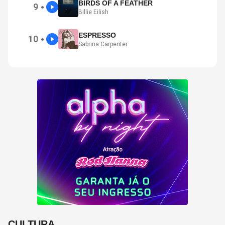
BIRDS OF A FEATHER
9
●
Billie Eilish
ESPRESSO
10
●
Sabrina Carpenter
CULTURA