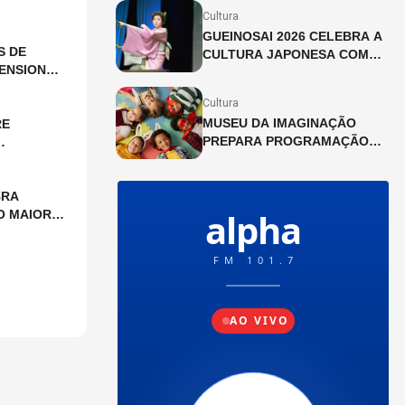
NA CINEMATECA BRASILEIRA
Cultura
GUEINOSAI 2026 CELEBRA A
S DE
CULTURA JAPONESA COM
ENSIONAL
APRESENTAÇÕES GRATUITAS
NA LIBERDADE
Cultura
MUSEU DA IMAGINAÇÃO
RE
PREPARA PROGRAMAÇÃO
ESPECIAL PARA AS FÉRIAS
DE JULHO
BRA
O MAIOR