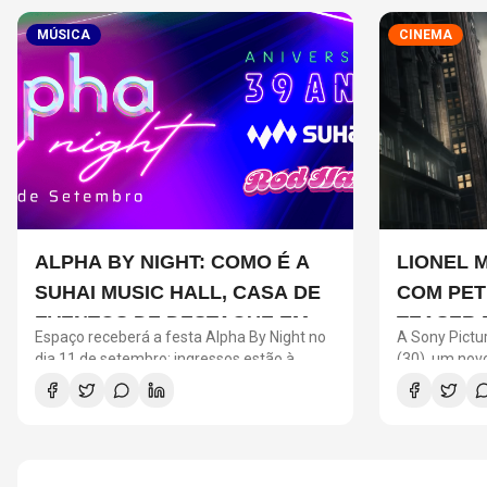
MÚSICA
CINEMA
ALPHA BY NIGHT: COMO É A
LIONEL 
SUHAI MUSIC HALL, CASA DE
COM PET
EVENTOS DE DESTAQUE EM
TEASER 
Espaço receberá a festa Alpha By Night no
A Sony Pictur
SÃO PAULO?
UM NOVO
dia 11 de setembro; ingressos estão à
(30), um no
venda no site da Ticketmaster Brasil
Um Novo Dia"
Messi. O ast
o universo d
promocional 