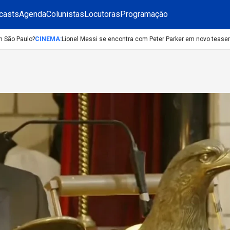
casts
Agenda
Colunistas
Locutoras
Programação
o Paulo?
CINEMA
:
Lionel Messi se encontra com Peter Parker em novo teaser de