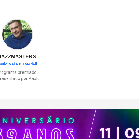
oficinas acontecem das 12h às 
Terraço, com ingresso resgata
aplicativo Iguatemi One.
JAZZMASTERS
aulo Mai e DJ Modell
rograma premiado,
resentado por Paulo
Mai e DJ Modell, e
rticipação de Renata
to. A história da black
sic mais refinada, do
Soul ao House.
çamentos e histórias
sobre artistas e
movimentos que
ceram a partir do jazz