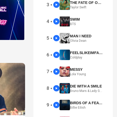
THE FATE OF OPHELIA
3
●
Taylor Swift
SWIM
4
●
BTS
MAN I NEED
5
●
Olivia Dean
FEELSLIKEIMFALLINGINLOVE
6
●
Coldplay
MESSY
7
●
Lola Young
DIE WITH A SMILE
8
●
Bruno Mars & Lady Gaga
BIRDS OF A FEATHER
9
●
Billie Eilish