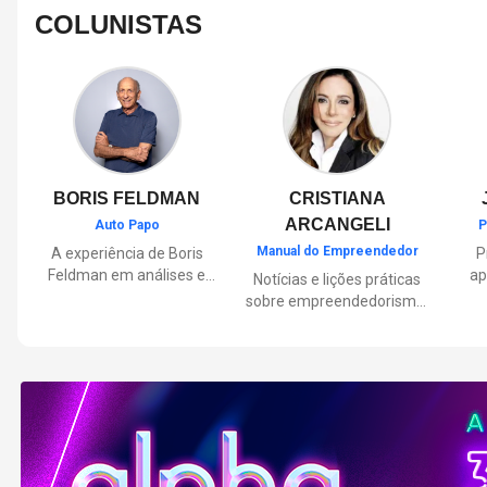
COLUNISTAS
BORIS FELDMAN
CRISTIANA
ARCANGELI
Auto Papo
P
Manual do Empreendedor
A experiência de Boris
P
Feldman em análises e
ap
Notícias e lições práticas
orientações sobre o
sobre empreendedorismo,
universo automotivo,
pa
inovação e liderança, com
trazendo informações
Por
reflexões de quem
sobre mobilidade,
mu
entende de negócios.
manutenção,
lançamentos, tecnologia e
Lan
tudo o que envolve o dia a
dia dos motoristas.
nas