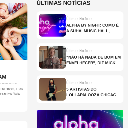
ÚLTIMAS NOTÍCIAS
Últimas Notícias
ALPHA BY NIGHT: COMO É
A SUHAI MUSIC HALL,
CASA DE EVENTOS DE
DESTAQUE EM SÃO
PAULO?
Últimas Notícias
"NÃO HÁ NADA DE BOM EM
ENVELHECER", DIZ MICK
JAGGER
AM
Últimas Notícias
OPPING
 promove, nos
5 ARTISTAS DO
gratuita “Meu
LOLLAPALOOZA CHICAGO
da para
QUE VOCÊ PRECISA
tividade faz
CONHECER
Telas, Mais
dade,
 social. As