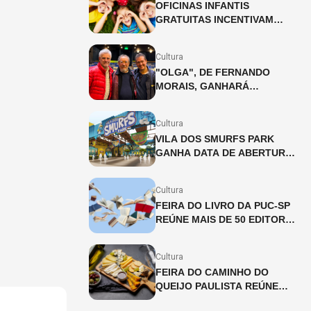
OFICINAS INFANTIS
GRATUITAS INCENTIVAM
CRIATIVIDADE NO SHOPPING
PÁTIO HIGIENÓPOLIS
Cultura
"OLGA", DE FERNANDO
MORAIS, GANHARÁ
ADAPTAÇÃO INÉDITA PARA
OS PALCOS
Cultura
VILA DOS SMURFS PARK
GANHA DATA DE ABERTURA
EM SÃO PAULO!
Cultura
FEIRA DO LIVRO DA PUC-SP
REÚNE MAIS DE 50 EDITORAS
COM DESCONTOS DE ATÉ
40%
Cultura
FEIRA DO CAMINHO DO
QUEIJO PAULISTA REÚNE
PRODUTORES ARTESANAIS