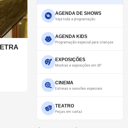
AGENDA DE SHOWS
Veja toda a programação
AGENDA KIDS
Programação especial para crianças
LETRA
DIA DOS PAIS: ARTISTAS 
Neste ano, o Dia dos Pais acontece neste domingo (9
EXPOSIÇÕES
Mostras e exposições em SP
CINEMA
Estreias e sessões especiais
TEATRO
Peças em cartaz