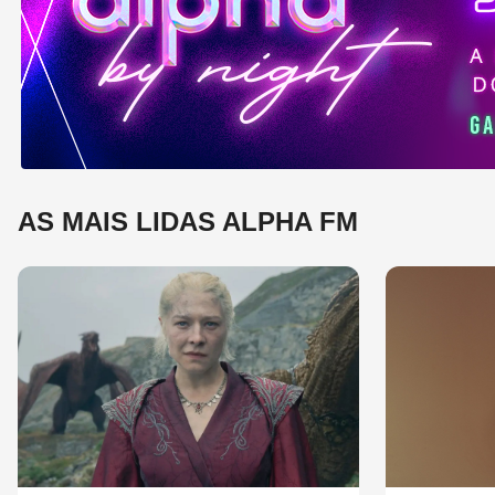
e 
mú
AS MAIS LIDAS ALPHA FM