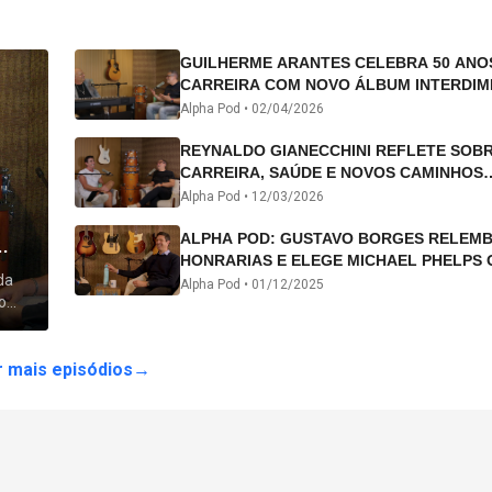
GUILHERME ARANTES CELEBRA 50 ANO
CARREIRA COM NOVO ÁLBUM INTERDIM
E TURNÊ “50 ANOS-LUZ”
Alpha Pod •
02/04/2026
REYNALDO GIANECCHINI REFLETE SOB
CARREIRA, SAÚDE E NOVOS CAMINHOS
ARTÍSTICOS NO ALPHA POD
Alpha Pod •
12/03/2026
ALPHA POD: GUSTAVO BORGES RELEM
HONRARIAS E ELEGE MICHAEL PHELPS 
da
ATLETA DA HISTÓRIA
Alpha Pod •
01/12/2025
o
 lhe
 mais episódios
→