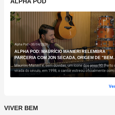
ALPHA POD
Alpha Pod •
30/04/2026
ALPHA POD: MAURÍCIO MANIERI RELEMBRA
PARCERIA COM JON SECADA, ORIGEM DE "BEM
QUERER" E MAIS
Maurício Manieri é, sem dúvidas, um ícone dos anos 90. Perto 
virada do século, em 1998, o cantor estreou oficialmente com 
seu primeiro disco, "A Noite Inteira", no qual estão canções que
acompanham até hoje, quase trinta anos mais tarde: "Bem
Querer" e "Minha Menina". Em 2026, o astro segue com o […]
Ver
VIVER BEM