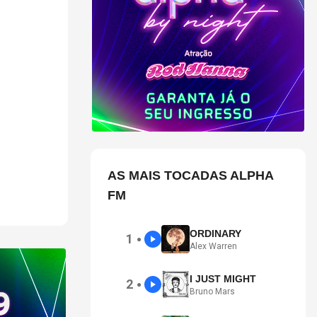
18h, no Piso
do pelo
AS MAIS TOCADAS ALPHA
FM
ORDINARY
1
●
Alex Warren
I JUST MIGHT
2
●
Bruno Mars