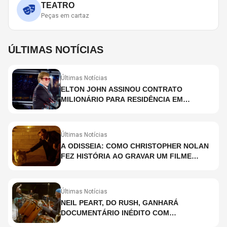
TEATRO
Peças em cartaz
ÚLTIMAS NOTÍCIAS
Últimas Notícias
ELTON JOHN ASSINOU CONTRATO
MILIONÁRIO PARA RESIDÊNCIA EM
HOLOGRAMA, DIZ SITE
Últimas Notícias
A ODISSEIA: COMO CHRISTOPHER NOLAN
FEZ HISTÓRIA AO GRAVAR UM FILME
INTEIRAMENTE EM IMAX E O QUE ISSO
SIGNIFICA
Últimas Notícias
NEIL PEART, DO RUSH, GANHARÁ
DOCUMENTÁRIO INÉDITO COM
PARTICIPAÇÃO DE CHAD SMITH, STEWART