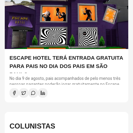
ESCAPE HOTEL TERÁ ENTRADA GRATUITA
PARA PAIS NO DIA DOS PAIS EM SÃO
PAULO
No dia 9 de agosto, pais acompanhados de pelo menos três
pessoas pagantes poderão jogar gratuitamente no Escape
Hotel, em São Paulo. A promoção vale das 10h às 22h nas
unidades da Faria Lima e de Moema. O espaço oferece 13
salas temáticas de terror, aventura e investigação, todas
ambientadas em um hotel cenográfico. A gratuidade
contempla uma entrada por jogo e não pode ser acumulada
com outras promoções.
COLUNISTAS