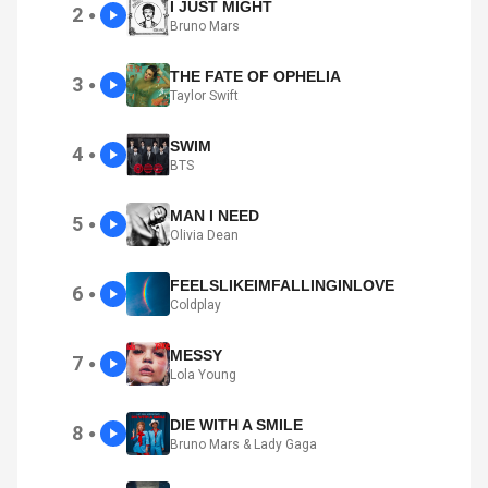
I JUST MIGHT
2
●
Bruno Mars
THE FATE OF OPHELIA
3
●
Taylor Swift
SWIM
4
●
BTS
MAN I NEED
5
●
Olivia Dean
FEELSLIKEIMFALLINGINLOVE
6
●
Coldplay
MESSY
7
●
Lola Young
DIE WITH A SMILE
8
●
Bruno Mars & Lady Gaga