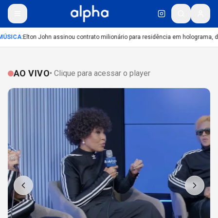
ÚSICA
:
Elton John assinou contrato milionário para residência em holograma, diz
AO VIVO
• Clique para acessar o player