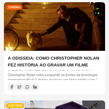
CINEMA
A ODISSEIA: COMO CHRISTOPHER NOLAN
FEZ HISTÓRIA AO GRAVAR UM FILME
INTEIRAMENTE EM IMAX E O QUE ISSO
Christopher Nolan volta a expandir os limites da tecnologia
SIGNIFICA
cinematográfica! O diretor alcançou um feito inédito com "A
Odisseia": o longa será o primeiro filme de ficção gravado
inteiramente com câmeras IMAX.
CULTURA