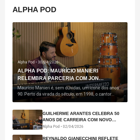
ALPHA POD
Alpha Pod •
30/04/2026
ALPHA POD: MAURÍCIO MANIERI
RELEMBRA PARCERIA COM JON
SECADA, ORIGEM DE "BEM QUERER" E
Maurício Manieri é, sem dúvidas, um ícone dos anos
MAIS
90. Perto da virada do século, em 1998, o cantor
estreou oficialmente com o seu primeiro disco, "A
Noite Inteira", no qual estão canções que lhe
acompanham até hoje, quase trinta anos mais tarde:
GUILHERME ARANTES CELEBRA 50
"Bem Querer" e "Minha Menina". Em 2026, o astro
ANOS DE CARREIRA COM NOVO
segue com o […]
ÁLBUM INTERDIMENSIONAL E TURNÊ
Alpha Pod •
02/04/2026
“50 ANOS-LUZ”
REYNALDO GIANECCHINI REFLETE