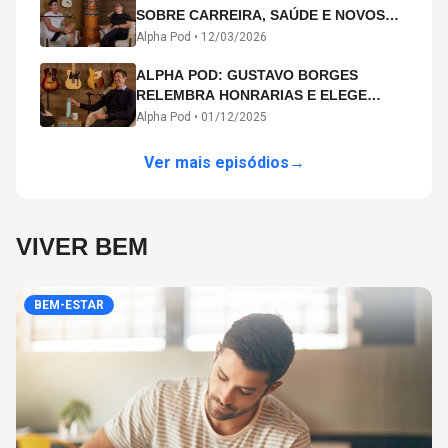
SOBRE CARREIRA, SAÚDE E NOVOS
CAMINHOS ARTÍSTICOS NO ALPHA
Alpha Pod •
12/03/2026
POD
ALPHA POD: GUSTAVO BORGES
RELEMBRA HONRARIAS E ELEGE
MICHAEL PHELPS O MAIOR ATLETA DA
Alpha Pod •
01/12/2025
HISTÓRIA
Ver mais episódios
→
VIVER BEM
BEM-ESTAR