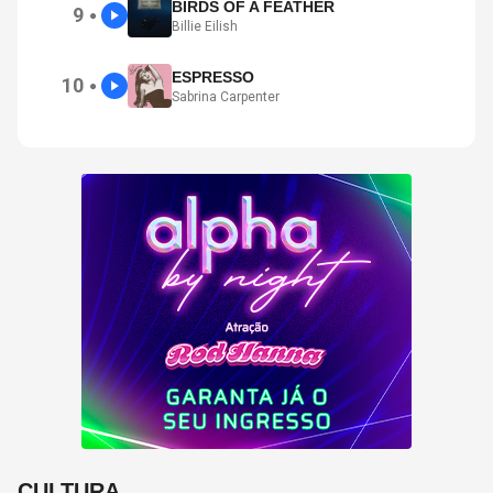
BIRDS OF A FEATHER
9
●
Billie Eilish
ESPRESSO
10
●
Sabrina Carpenter
CULTURA