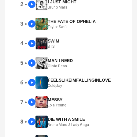
I JUST MIGHT
2
●
Bruno Mars
THE FATE OF OPHELIA
3
●
Taylor Swift
SWIM
4
●
BTS
MAN I NEED
5
●
Olivia Dean
FEELSLIKEIMFALLINGINLOVE
6
●
Coldplay
MESSY
7
●
Lola Young
DIE WITH A SMILE
8
●
Bruno Mars & Lady Gaga