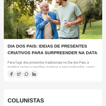
DIA DOS PAIS: IDEIAS DE PRESENTES
CRIATIVOS PARA SURPREENDER NA DATA
Para fugir dos presentes tradicionais no Dia dos Pais, a
matéria reúne sugestões criativas e personalizadas, como
vinis, cursos de gastronomia, assinaturas de café, ingressos
para shows, ensaios em família e experiências
compartilhadas. A ideia é escolher algo que combine com os
interesses de cada pai e ajude a criar novas lembranças.
COLUNISTAS