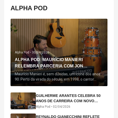
ALPHA POD
Alpha Pod •
30/04/2026
ALPHA POD: MAURÍCIO MANIERI
RELEMBRA PARCERIA COM JON
SECADA, ORIGEM DE "BEM QUERER" E
Maurício Manieri é, sem dúvidas, um ícone dos anos
MAIS
90. Perto da virada do século, em 1998, o cantor
estreou oficialmente com o seu primeiro disco, "A
Noite Inteira", no qual estão canções que lhe
acompanham até hoje, quase trinta anos mais tarde:
GUILHERME ARANTES CELEBRA 50
"Bem Querer" e "Minha Menina". Em 2026, o astro
ANOS DE CARREIRA COM NOVO
segue com o […]
ÁLBUM INTERDIMENSIONAL E TURNÊ
Alpha Pod •
02/04/2026
“50 ANOS-LUZ”
REYNALDO GIANECCHINI REFLETE