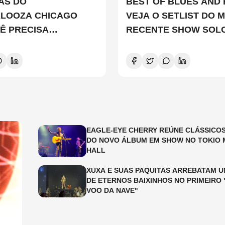
TAS DO
BEST OF BLUES AND 
ALOOZA CHICAGO
VEJA O SETLIST DO M
Ê PRECISA
RECENTE SHOW SOL
ER
EDDIE VEDDER
EAGLE-EYE CHERRY REÚNE CLÁSSICOS
DO NOVO ÁLBUM EM SHOW NO TOKIO 
HALL
XUXA E SUAS PAQUITAS ARREBATAM U
DE ETERNOS BAIXINHOS NO PRIMEIRO 
VOO DA NAVE"