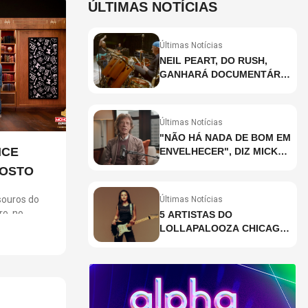
ÚLTIMAS NOTÍCIAS
Últimas Notícias
NEIL PEART, DO RUSH,
GANHARÁ DOCUMENTÁRIO
INÉDITO COM
PARTICIPAÇÃO DE CHAD
SMITH, STEWART
Últimas Notícias
COPELAND E DANNY
"NÃO HÁ NADA DE BOM EM
CAREY
NCE
ENVELHECER", DIZ MICK
JAGGER
GOSTO
ouros do
Últimas Notícias
ro, no
5 ARTISTAS DO
m ingressos
LOLLAPALOOZA CHICAGO
ara clientes
QUE VOCÊ PRECISA
gosto,
CONHECER
 no dia 6. A
 jogo em uma
ios,