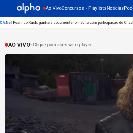
Ao Vivo
Concursos
Playlists
Notícias
Pod
eil Peart, do Rush, ganhará documentário inédito com participação de Chad Smi
AO VIVO
• Clique para acessar o player