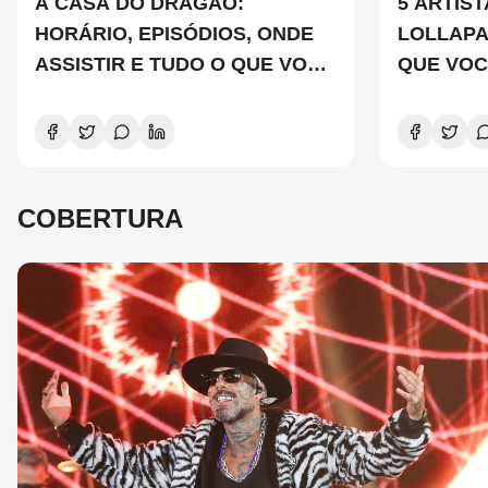
A CASA DO DRAGÃO:
5 ARTIS
HORÁRIO, EPISÓDIOS, ONDE
LOLLAP
ASSISTIR E TUDO O QUE VOCÊ
QUE VOC
PRECISA SABER SOBRE A
CONHEC
NOVA TEMPORADA
COBERTURA