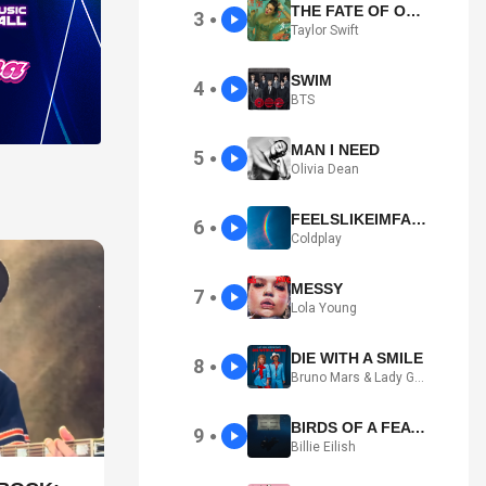
THE FATE OF OPHELIA
3
●
Taylor Swift
SWIM
4
●
BTS
MAN I NEED
5
●
Olivia Dean
FEELSLIKEIMFALLINGINLOVE
6
●
Coldplay
MESSY
7
●
Lola Young
DIE WITH A SMILE
8
●
Bruno Mars & Lady Gaga
BIRDS OF A FEATHER
9
●
Billie Eilish