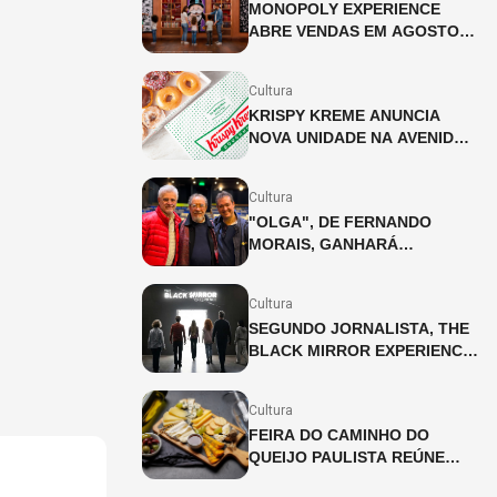
MONOPOLY EXPERIENCE
ABRE VENDAS EM AGOSTO
EM SÃO PAULO
Cultura
KRISPY KREME ANUNCIA
NOVA UNIDADE NA AVENIDA
PAULISTA
Cultura
"OLGA", DE FERNANDO
MORAIS, GANHARÁ
ADAPTAÇÃO INÉDITA PARA
OS PALCOS
Cultura
SEGUNDO JORNALISTA, THE
BLACK MIRROR EXPERIENCE
CHEGA A SÃO PAULO EM
JULHO
Cultura
FEIRA DO CAMINHO DO
QUEIJO PAULISTA REÚNE
PRODUTORES ARTESANAIS