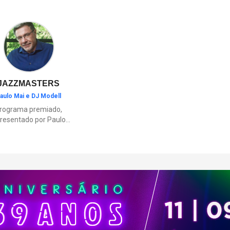
ambientes inspirados nas regi
brasileiras e elementos como o
“Vá para a Prisão”.
JAZZMASTERS
aulo Mai e DJ Modell
rograma premiado,
resentado por Paulo
Mai e DJ Modell, e
rticipação de Renata
to. A história da black
sic mais refinada, do
Soul ao House.
çamentos e histórias
sobre artistas e
movimentos que
ceram a partir do jazz
ajudaram a moldar a