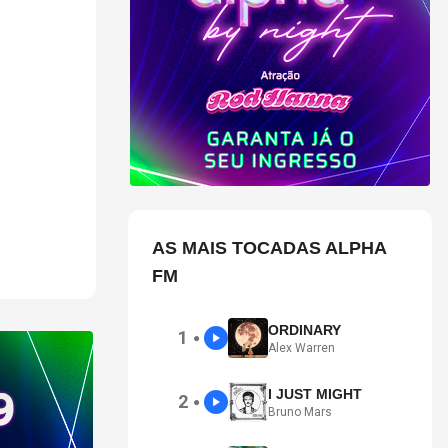
ões
 Banco e o
AS MAIS TOCADAS ALPHA
FM
ORDINARY
1
●
Alex Warren
I JUST MIGHT
2
●
Bruno Mars