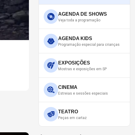
AGENDA DE SHOWS
Veja toda a programação
AGENDA KIDS
Programação especial para crianças
ATRAÇÃO DO ROCK IN R
"Are Playing Where??? Vol. II" chegou de surpre
EXPOSIÇÕES
Mostras e exposições em SP
CINEMA
Estreias e sessões especiais
TEATRO
Peças em cartaz