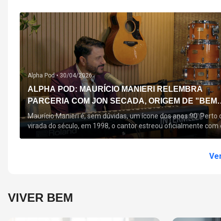
Alpha Pod •
30/04/2026
ALPHA POD: MAURÍCIO MANIERI RELEMBRA
PARCERIA COM JON SECADA, ORIGEM DE "BEM
QUERER" E MAIS
Maurício Manieri é, sem dúvidas, um ícone dos anos 90. Perto 
virada do século, em 1998, o cantor estreou oficialmente com 
seu primeiro disco, "A Noite Inteira", no qual estão canções que
acompanham até hoje, quase trinta anos mais tarde: "Bem
Querer" e "Minha Menina". Em 2026, o astro segue com o […]
Ver
VIVER BEM