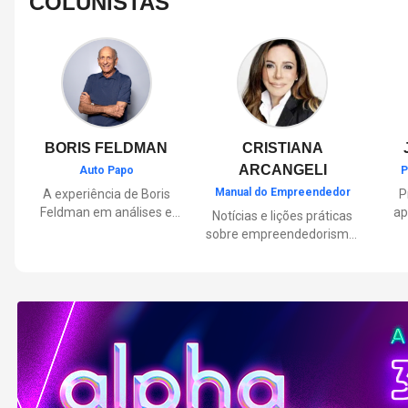
COLUNISTAS
BORIS FELDMAN
CRISTIANA
ARCANGELI
Auto Papo
P
Manual do Empreendedor
A experiência de Boris
P
Feldman em análises e
ap
Notícias e lições práticas
orientações sobre o
sobre empreendedorismo,
universo automotivo,
pa
inovação e liderança, com
trazendo informações
Por
reflexões de quem
sobre mobilidade,
mu
entende de negócios.
manutenção,
lançamentos, tecnologia e
Lan
tudo o que envolve o dia a
dia dos motoristas.
nas
e 