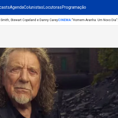
casts
Agenda
Colunistas
Locutoras
Programação
th, Stewart Copeland e Danny Carey
CINEMA
:
“Homem-Aranha: Um Novo Dia”: confi