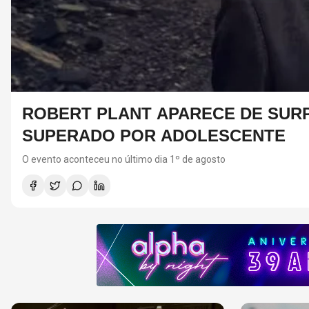
EARTH, WIND & FIRE CANCEL
O grupo está em turnê com Lionel Richie, que também en