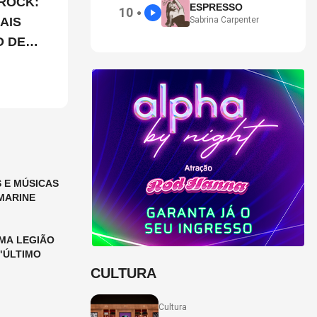
ROCK:
ESPRESSO
10
●
AIS
Sabrina Carpenter
O DE
 E MÚSICAS
MARINE
MA LEGIÃO
"ÚLTIMO
CULTURA
Cultura