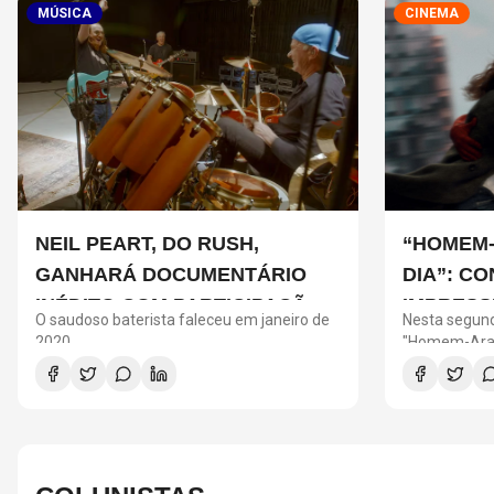
MÚSICA
CINEMA
NEIL PEART, DO RUSH,
“HOMEM-
GANHARÁ DOCUMENTÁRIO
DIA”: C
INÉDITO COM PARTICIPAÇÃO
IMPRESS
O saudoso baterista faleceu em janeiro de
Nesta segund
DE CHAD SMITH, STEWART
NAS BIL
2020
"Homem-Aran
cinemas com
COPELAND E DANNY CAREY
milhões em b
o segundo ma
da história d
é "Vingadore
1,2 bilhão e