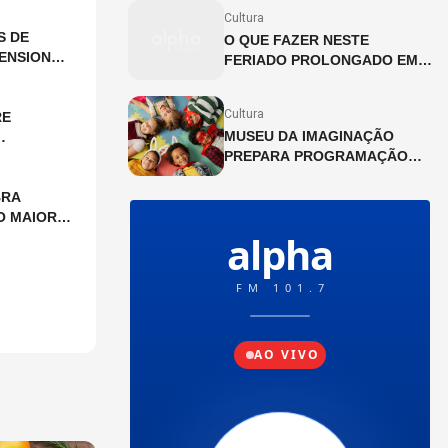
NA CINEMATECA BRASILEIRA
Cultura
S DE
O QUE FAZER NESTE
ENSIONAL
FERIADO PROLONGADO EM
SP?
Cultura
RE
MUSEU DA IMAGINAÇÃO
PREPARA PROGRAMAÇÃO
ESPECIAL PARA AS FÉRIAS
DE JULHO
BRA
O MAIOR