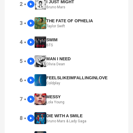
I JUST MIGHT
2
●
Bruno Mars
THE FATE OF OPHELIA
3
●
Taylor Swift
SWIM
4
●
BTS
MAN I NEED
5
●
Olivia Dean
FEELSLIKEIMFALLINGINLOVE
6
●
Coldplay
MESSY
7
●
Lola Young
DIE WITH A SMILE
8
●
Bruno Mars & Lady Gaga