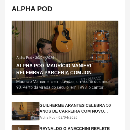
ALPHA POD
Alpha Pod •
30/04/2026
ALPHA POD: MAURÍCIO MANIERI
RELEMBRA PARCERIA COM JON
SECADA, ORIGEM DE "BEM QUERER" E
Maurício Manieri é, sem dúvidas, um ícone dos anos
MAIS
90. Perto da virada do século, em 1998, o cantor
estreou oficialmente com o seu primeiro disco, "A
Noite Inteira", no qual estão canções que lhe
acompanham até hoje, quase trinta anos mais tarde:
GUILHERME ARANTES CELEBRA 50
"Bem Querer" e "Minha Menina". Em 2026, o astro
ANOS DE CARREIRA COM NOVO
segue com o […]
ÁLBUM INTERDIMENSIONAL E TURNÊ
Alpha Pod •
02/04/2026
“50 ANOS-LUZ”
REYNALDO GIANECCHINI REFLETE