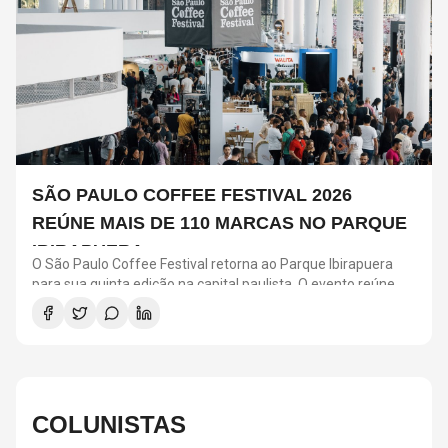
SÃO PAULO COFFEE FESTIVAL 2026
REÚNE MAIS DE 110 MARCAS NO PARQUE
IBIRAPUERA
O São Paulo Coffee Festival retorna ao Parque Ibirapuera
para sua quinta edição na capital paulista. O evento reúne
mais de 110 marcas de café, além de produtores, baristas e
especialistas do setor. A programação inclui degustações,
workshops, oficinas de latte art, harmonização, música ao
vivo, exposições de arte e uma praça gastronômica com
opções que combinam com diferentes perfis da bebida.
COLUNISTAS