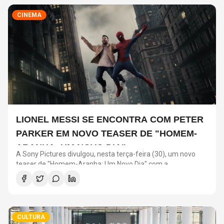
CINEMA
LIONEL MESSI SE ENCONTRA COM PETER
PARKER EM NOVO TEASER DE "HOMEM-
ARANHA: UM NOVO DIA"
A Sony Pictures divulgou, nesta terça-feira (30), um novo
teaser de "Homem-Aranha: Um Novo Dia" com a
participação de Lionel Messi. O astro argentino divide a cena
com o universo do herói em uma ação promocional do filme.
CULTURA