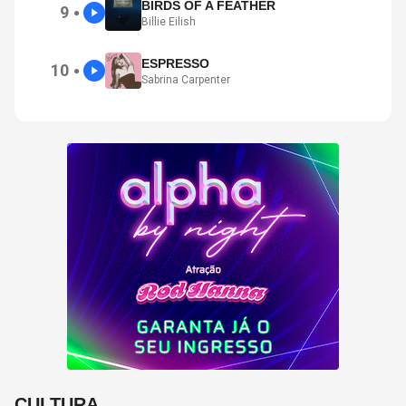
BIRDS OF A FEATHER
9
●
Billie Eilish
ESPRESSO
10
●
Sabrina Carpenter
CULTURA