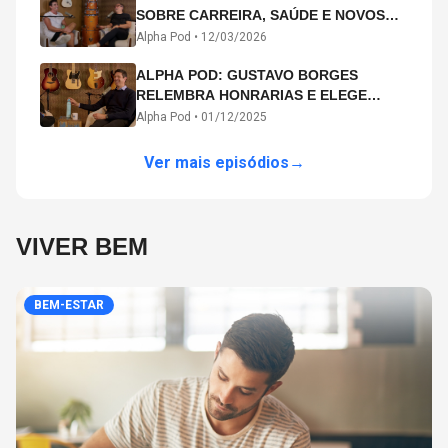
SOBRE CARREIRA, SAÚDE E NOVOS
CAMINHOS ARTÍSTICOS NO ALPHA
Alpha Pod •
12/03/2026
POD
ALPHA POD: GUSTAVO BORGES
RELEMBRA HONRARIAS E ELEGE
MICHAEL PHELPS O MAIOR ATLETA DA
Alpha Pod •
01/12/2025
HISTÓRIA
Ver mais episódios
→
VIVER BEM
BEM-ESTAR