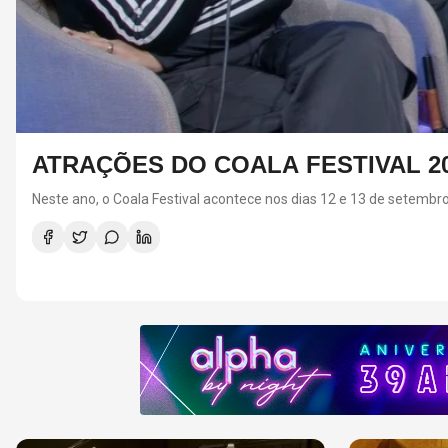
ASSARAM PELA ALPHA FM
RED 
ANTH
Latina
O último