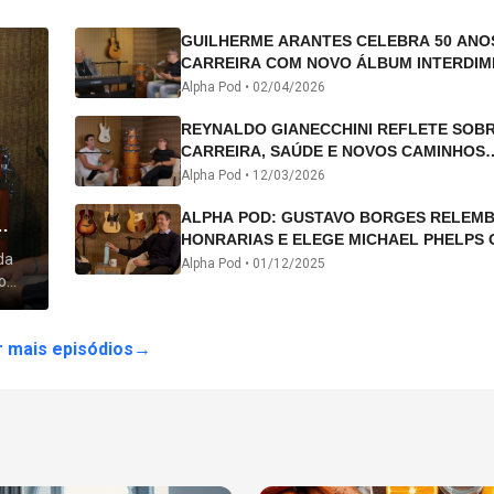
GUILHERME ARANTES CELEBRA 50 ANO
CARREIRA COM NOVO ÁLBUM INTERDIM
E TURNÊ “50 ANOS-LUZ”
Alpha Pod •
02/04/2026
REYNALDO GIANECCHINI REFLETE SOB
CARREIRA, SAÚDE E NOVOS CAMINHOS
ARTÍSTICOS NO ALPHA POD
Alpha Pod •
12/03/2026
ALPHA POD: GUSTAVO BORGES RELEM
HONRARIAS E ELEGE MICHAEL PHELPS 
da
ATLETA DA HISTÓRIA
Alpha Pod •
01/12/2025
o
 lhe
 mais episódios
→