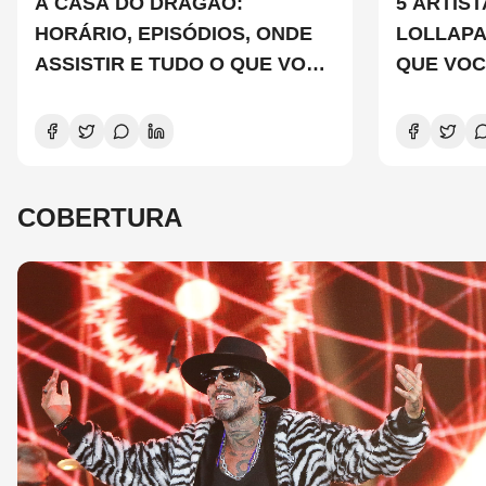
A CASA DO DRAGÃO:
5 ARTIS
HORÁRIO, EPISÓDIOS, ONDE
LOLLAP
ASSISTIR E TUDO O QUE VOCÊ
QUE VOC
PRECISA SABER SOBRE A
CONHEC
NOVA TEMPORADA
COBERTURA