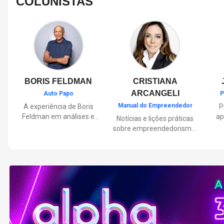
COLUNISTAS
BORIS FELDMAN
CRISTIANA
ARCANGELI
Auto Papo
P
Manual do Empreendedor
A experiência de Boris
P
Feldman em análises e
ap
Notícias e lições práticas
orientações sobre o
sobre empreendedorismo,
universo automotivo,
pa
inovação e liderança, com
trazendo informações
Por
reflexões de quem
sobre mobilidade,
mu
entende de negócios.
manutenção,
lançamentos, tecnologia e
Lan
tudo o que envolve o dia a
dia dos motoristas.
nas
e 