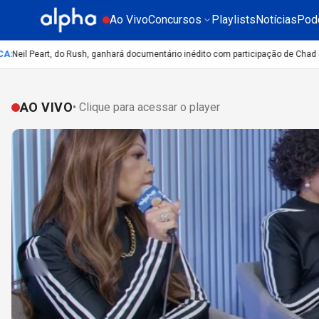
Ao Vivo
Concursos
Playlists
Notícias
Pod
eil Peart, do Rush, ganhará documentário inédito com participação de Chad Smi
AO VIVO
• Clique para acessar o player