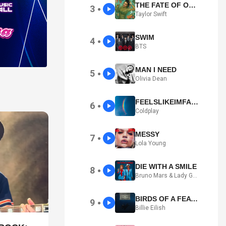
THE FATE OF OPHELIA
3
●
Taylor Swift
SWIM
4
●
BTS
MAN I NEED
5
●
Olivia Dean
FEELSLIKEIMFALLINGINLOVE
6
●
Coldplay
MESSY
7
●
Lola Young
DIE WITH A SMILE
8
●
Bruno Mars & Lady Gaga
BIRDS OF A FEATHER
9
●
Billie Eilish