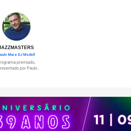
ambientes inspirados nas regi
brasileiras e elementos como o
“Vá para a Prisão”.
JAZZMASTERS
aulo Mai e DJ Modell
rograma premiado,
resentado por Paulo
Mai e DJ Modell, e
rticipação de Renata
to. A história da black
sic mais refinada, do
Soul ao House.
çamentos e histórias
sobre artistas e
movimentos que
ceram a partir do jazz
ajudaram a moldar a