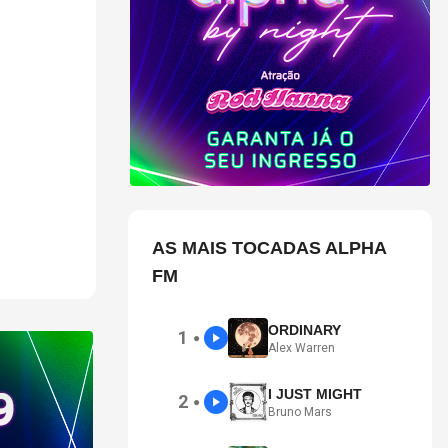
ões
 Banco e o
AS MAIS TOCADAS ALPHA
FM
ORDINARY
1
●
Alex Warren
I JUST MIGHT
2
●
Bruno Mars