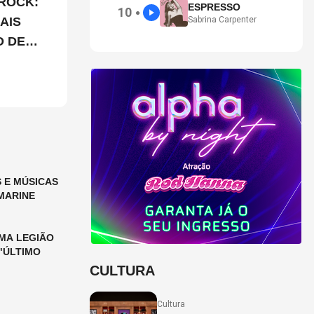
ROCK:
ESPRESSO
10
●
AIS
Sabrina Carpenter
O DE
 E MÚSICAS
MARINE
MA LEGIÃO
"ÚLTIMO
CULTURA
Cultura