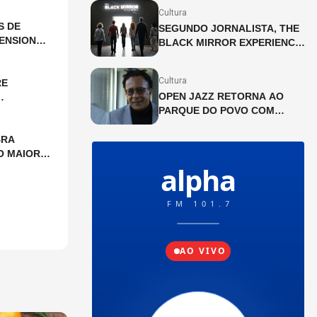
OS PALCOS
Cultura
S DE
SEGUNDO JORNALISTA, THE
ENSIONAL
BLACK MIRROR EXPERIENCE
CHEGA A SÃO PAULO EM
JULHO
Cultura
RE
OPEN JAZZ RETORNA AO
PARQUE DO POVO COM
SHOWS GRATUITOS
BRA
O MAIOR