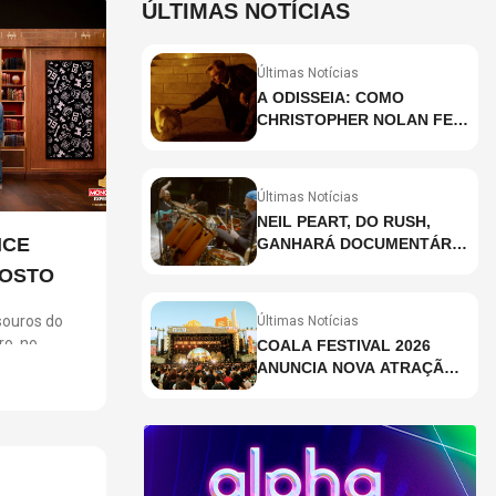
ÚLTIMAS NOTÍCIAS
Últimas Notícias
A ODISSEIA: COMO
CHRISTOPHER NOLAN FEZ
HISTÓRIA AO GRAVAR UM
FILME INTEIRAMENTE EM
IMAX E O QUE ISSO
Últimas Notícias
SIGNIFICA
NEIL PEART, DO RUSH,
NCE
GANHARÁ DOCUMENTÁRIO
INÉDITO COM
GOSTO
PARTICIPAÇÃO DE CHAD
SMITH, STEWART
ouros do
Últimas Notícias
COPELAND E DANNY
ro, no
COALA FESTIVAL 2026
CAREY
m ingressos
ANUNCIA NOVA ATRAÇÃO;
ara clientes
VEJA QUEM
gosto,
 no dia 6. A
 jogo em uma
ios,