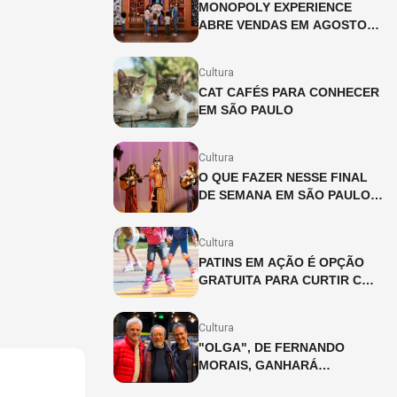
MONOPOLY EXPERIENCE
ABRE VENDAS EM AGOSTO
EM SÃO PAULO
Cultura
CAT CAFÉS PARA CONHECER
EM SÃO PAULO
Cultura
O QUE FAZER NESSE FINAL
DE SEMANA EM SÃO PAULO?
(08 E 09/08)
Cultura
PATINS EM AÇÃO É OPÇÃO
GRATUITA PARA CURTIR COM
AS CRIANÇAS EM SÃO PAULO
Cultura
"OLGA", DE FERNANDO
MORAIS, GANHARÁ
ADAPTAÇÃO INÉDITA PARA