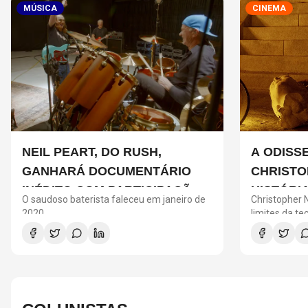
MÚSICA
CINEMA
NEIL PEART, DO RUSH,
A ODISS
GANHARÁ DOCUMENTÁRIO
CHRISTO
INÉDITO COM PARTICIPAÇÃO
HISTÓRI
O saudoso baterista faleceu em janeiro de
Christopher N
DE CHAD SMITH, STEWART
FILME I
2020
limites da te
diretor alcan
COPELAND E DANNY CAREY
E O QUE 
Odisseia": o 
ficção grava
IMAX.