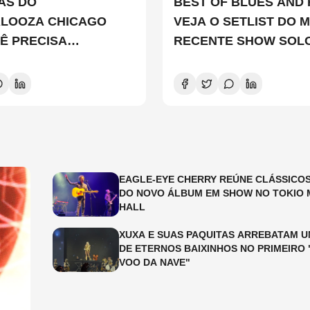
TAS DO
BEST OF BLUES AND 
ALOOZA CHICAGO
VEJA O SETLIST DO M
Ê PRECISA
RECENTE SHOW SOL
ER
EDDIE VEDDER
EAGLE-EYE CHERRY REÚNE CLÁSSICOS
DO NOVO ÁLBUM EM SHOW NO TOKIO 
HALL
XUXA E SUAS PAQUITAS ARREBATAM U
DE ETERNOS BAIXINHOS NO PRIMEIRO 
VOO DA NAVE"