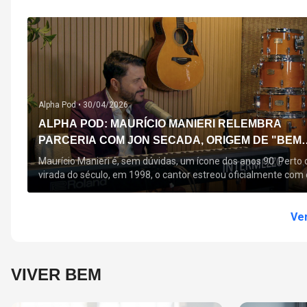
Alpha Pod •
30/04/2026
ALPHA POD: MAURÍCIO MANIERI RELEMBRA
PARCERIA COM JON SECADA, ORIGEM DE "BEM
QUERER" E MAIS
Maurício Manieri é, sem dúvidas, um ícone dos anos 90. Perto 
virada do século, em 1998, o cantor estreou oficialmente com 
seu primeiro disco, "A Noite Inteira", no qual estão canções que
acompanham até hoje, quase trinta anos mais tarde: "Bem
Querer" e "Minha Menina". Em 2026, o astro segue com o […]
Ver
VIVER BEM