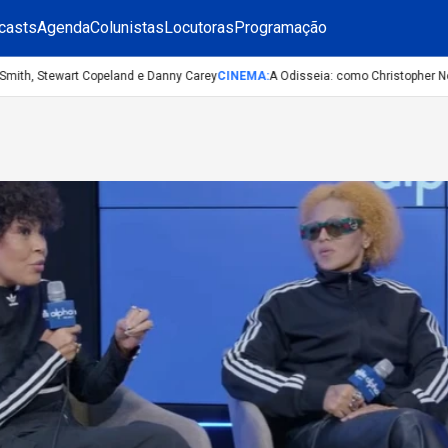
casts
Agenda
Colunistas
Locutoras
Programação
th, Stewart Copeland e Danny Carey
CINEMA
:
A Odisseia: como Christopher Nolan 