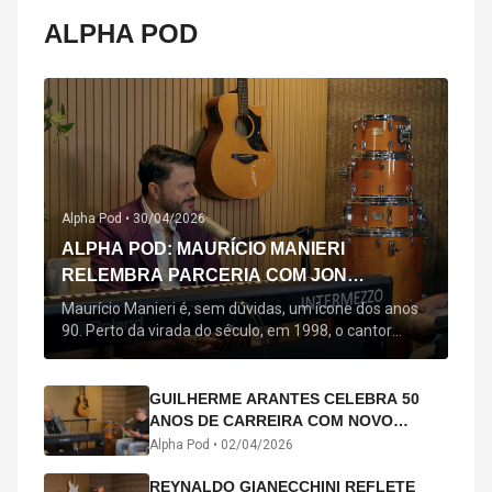
ALPHA POD
Alpha Pod •
30/04/2026
ALPHA POD: MAURÍCIO MANIERI
RELEMBRA PARCERIA COM JON
SECADA, ORIGEM DE "BEM QUERER" E
Maurício Manieri é, sem dúvidas, um ícone dos anos
MAIS
90. Perto da virada do século, em 1998, o cantor
estreou oficialmente com o seu primeiro disco, "A
Noite Inteira", no qual estão canções que lhe
acompanham até hoje, quase trinta anos mais tarde:
GUILHERME ARANTES CELEBRA 50
"Bem Querer" e "Minha Menina". Em 2026, o astro
ANOS DE CARREIRA COM NOVO
segue com o […]
ÁLBUM INTERDIMENSIONAL E TURNÊ
Alpha Pod •
02/04/2026
“50 ANOS-LUZ”
REYNALDO GIANECCHINI REFLETE