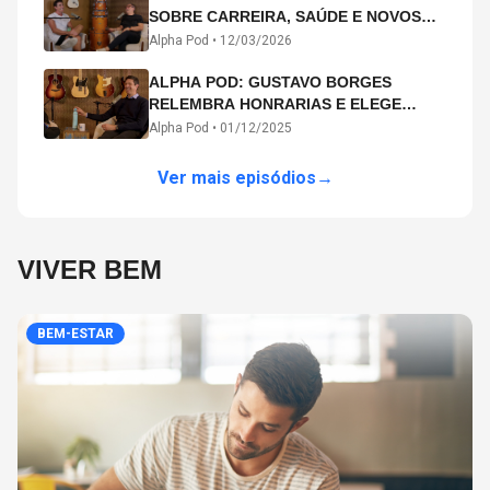
SOBRE CARREIRA, SAÚDE E NOVOS
CAMINHOS ARTÍSTICOS NO ALPHA
Alpha Pod •
12/03/2026
POD
ALPHA POD: GUSTAVO BORGES
RELEMBRA HONRARIAS E ELEGE
MICHAEL PHELPS O MAIOR ATLETA DA
Alpha Pod •
01/12/2025
HISTÓRIA
Ver mais episódios
→
VIVER BEM
BEM-ESTAR