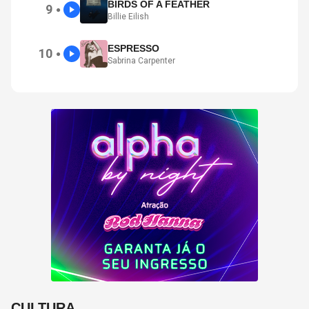
BIRDS OF A FEATHER
9
●
Billie Eilish
ESPRESSO
10
●
Sabrina Carpenter
CULTURA