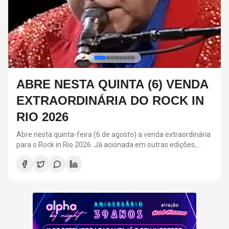
U2 FALA SOBRE HOMENAGEM
PARA GLEN HANSARD E
PUBLICA NOVA LETRA DE
"BEAUTIFUL DAY”
Funeral do músico aconteceu na última terça-feira (4), em
Dublin, na Inglaterra