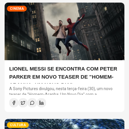
CINEMA
LIONEL MESSI SE ENCONTRA COM PETER
PARKER EM NOVO TEASER DE "HOMEM-
ARANHA: UM NOVO DIA"
A Sony Pictures divulgou, nesta terça-feira (30), um novo
teaser de "Homem-Aranha: Um Novo Dia" com a
participação de Lionel Messi. O astro argentino divide a cena
com o universo do herói em uma ação promocional do filme.
CULTURA