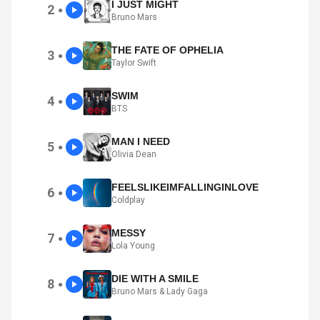
I JUST MIGHT
2
●
Bruno Mars
THE FATE OF OPHELIA
3
●
Taylor Swift
SWIM
4
●
BTS
MAN I NEED
5
●
Olivia Dean
FEELSLIKEIMFALLINGINLOVE
6
●
Coldplay
MESSY
7
●
Lola Young
DIE WITH A SMILE
8
●
Bruno Mars & Lady Gaga