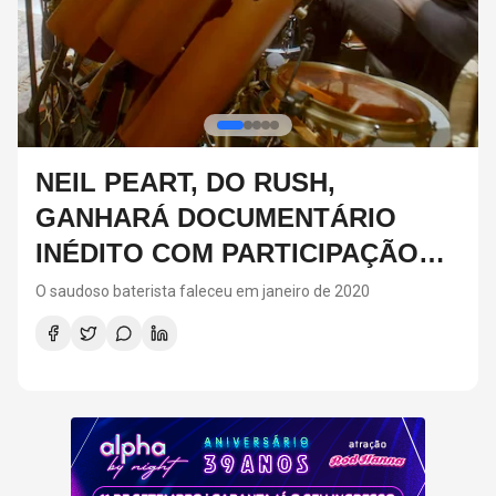
DIA DOS PAIS: IDEIAS DE
PRESENTES CRIATIVOS PARA
SURPREENDER NA DATA
Para fugir dos presentes tradicionais no Dia dos Pais, a
matéria reúne sugestões criativas e personalizadas, como
vinis, cursos de gastronomia, assinaturas de café, ingressos
para shows, ensaios em família e experiências
compartilhadas. A ideia é escolher algo que combine com os
interesses de cada pai e ajude a criar novas lembranças.