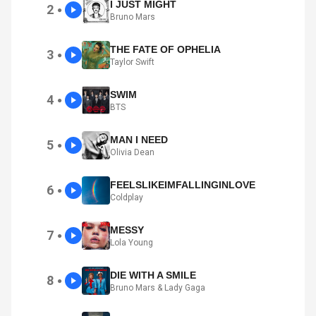
I JUST MIGHT
2
●
Bruno Mars
THE FATE OF OPHELIA
3
●
Taylor Swift
SWIM
4
●
BTS
MAN I NEED
5
●
Olivia Dean
FEELSLIKEIMFALLINGINLOVE
6
●
Coldplay
MESSY
7
●
Lola Young
DIE WITH A SMILE
8
●
Bruno Mars & Lady Gaga