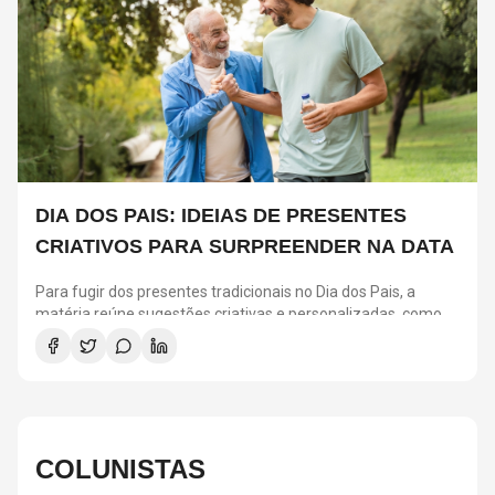
DIA DOS PAIS: IDEIAS DE PRESENTES
CRIATIVOS PARA SURPREENDER NA DATA
Para fugir dos presentes tradicionais no Dia dos Pais, a
matéria reúne sugestões criativas e personalizadas, como
vinis, cursos de gastronomia, assinaturas de café, ingressos
para shows, ensaios em família e experiências
compartilhadas. A ideia é escolher algo que combine com os
interesses de cada pai e ajude a criar novas lembranças.
COLUNISTAS