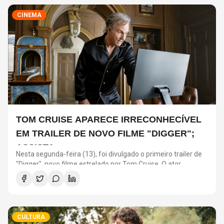
CINEMA
TOM CRUISE APARECE IRRECONHECÍVEL
EM TRAILER DE NOVO FILME "DIGGER";
ASSISTA
Nesta segunda-feira (13), foi divulgado o primeiro trailer de
"Digger", novo filme estrelado por Tom Cruise. O ator
interpreta o personagem que dá nome à produção, dirigida
por Alejandro González Iñárritu – conhecido por “O
Regresso” e “Birdman ou (A Inesperada Virtude da
Ignorância)”.
CULTURA