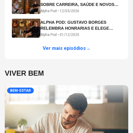
SOBRE CARREIRA, SAÚDE E NOVOS
CAMINHOS ARTÍSTICOS NO ALPHA
Alpha Pod •
12/03/2026
POD
ALPHA POD: GUSTAVO BORGES
RELEMBRA HONRARIAS E ELEGE
MICHAEL PHELPS O MAIOR ATLETA DA
Alpha Pod •
01/12/2025
HISTÓRIA
Ver mais episódios
→
VIVER BEM
BEM-ESTAR