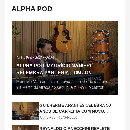
ALPHA POD
Alpha Pod •
30/04/2026
ALPHA POD: MAURÍCIO MANIERI
RELEMBRA PARCERIA COM JON
SECADA, ORIGEM DE "BEM QUERER" E
Maurício Manieri é, sem dúvidas, um ícone dos anos
MAIS
90. Perto da virada do século, em 1998, o cantor
estreou oficialmente com o seu primeiro disco, "A
Noite Inteira", no qual estão canções que lhe
acompanham até hoje, quase trinta anos mais tarde:
GUILHERME ARANTES CELEBRA 50
"Bem Querer" e "Minha Menina". Em 2026, o astro
ANOS DE CARREIRA COM NOVO
segue com o […]
ÁLBUM INTERDIMENSIONAL E TURNÊ
Alpha Pod •
02/04/2026
“50 ANOS-LUZ”
REYNALDO GIANECCHINI REFLETE