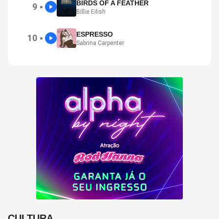
BIRDS OF A FEATHER
9
●
Billie Eilish
ESPRESSO
10
●
Sabrina Carpenter
CULTURA