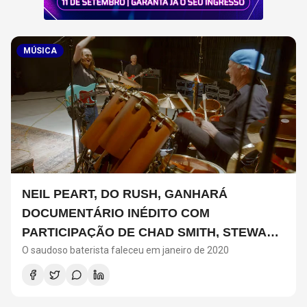
MÚSICA
NEIL PEART, DO RUSH, GANHARÁ
DOCUMENTÁRIO INÉDITO COM
PARTICIPAÇÃO DE CHAD SMITH, STEWART
O saudoso baterista faleceu em janeiro de 2020
COPELAND E DANNY CAREY