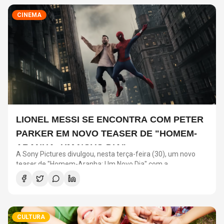
CINEMA
LIONEL MESSI SE ENCONTRA COM PETER
PARKER EM NOVO TEASER DE "HOMEM-
ARANHA: UM NOVO DIA"
A Sony Pictures divulgou, nesta terça-feira (30), um novo
teaser de "Homem-Aranha: Um Novo Dia" com a
participação de Lionel Messi. O astro argentino divide a cena
com o universo do herói em uma ação promocional do filme.
CULTURA