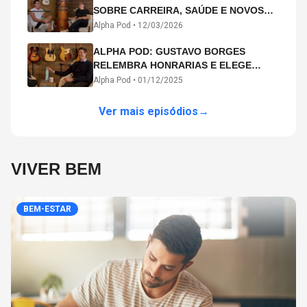
SOBRE CARREIRA, SAÚDE E NOVOS
CAMINHOS ARTÍSTICOS NO ALPHA
Alpha Pod •
12/03/2026
POD
ALPHA POD: GUSTAVO BORGES
RELEMBRA HONRARIAS E ELEGE
MICHAEL PHELPS O MAIOR ATLETA DA
Alpha Pod •
01/12/2025
HISTÓRIA
Ver mais episódios
→
VIVER BEM
BEM-ESTAR