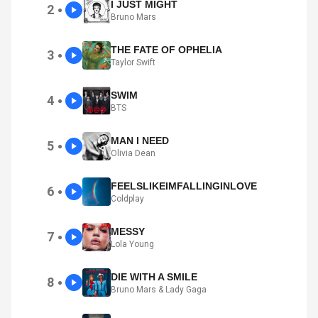
I JUST MIGHT
2
●
Bruno Mars
THE FATE OF OPHELIA
3
●
Taylor Swift
SWIM
4
●
BTS
MAN I NEED
5
●
Olivia Dean
FEELSLIKEIMFALLINGINLOVE
6
●
Coldplay
MESSY
7
●
Lola Young
DIE WITH A SMILE
8
●
Bruno Mars & Lady Gaga