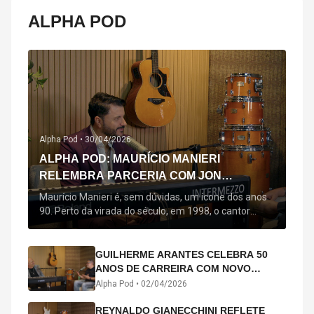
ALPHA POD
Alpha Pod •
30/04/2026
ALPHA POD: MAURÍCIO MANIERI
RELEMBRA PARCERIA COM JON
SECADA, ORIGEM DE "BEM QUERER" E
Maurício Manieri é, sem dúvidas, um ícone dos anos
MAIS
90. Perto da virada do século, em 1998, o cantor
estreou oficialmente com o seu primeiro disco, "A
Noite Inteira", no qual estão canções que lhe
acompanham até hoje, quase trinta anos mais tarde:
GUILHERME ARANTES CELEBRA 50
"Bem Querer" e "Minha Menina". Em 2026, o astro
ANOS DE CARREIRA COM NOVO
segue com o […]
ÁLBUM INTERDIMENSIONAL E TURNÊ
Alpha Pod •
02/04/2026
“50 ANOS-LUZ”
REYNALDO GIANECCHINI REFLETE