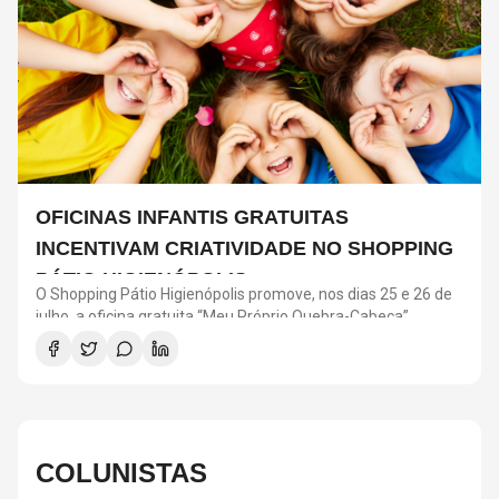
OFICINAS INFANTIS GRATUITAS
INCENTIVAM CRIATIVIDADE NO SHOPPING
PÁTIO HIGIENÓPOLIS
O Shopping Pátio Higienópolis promove, nos dias 25 e 26 de
julho, a oficina gratuita “Meu Próprio Quebra-Cabeça”,
voltada para crianças a partir de 4 anos. A atividade faz
parte da programação “Menos Telas, Mais Imaginação” e
incentiva criatividade, coordenação motora e interação
social. As oficinas acontecem das 12h às 18h, no Piso
Terraço, com ingresso resgatado pelo aplicativo Iguatemi
One.
COLUNISTAS