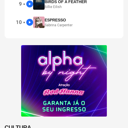
BIRDS OF A FEATHER
9
●
Billie Eilish
ESPRESSO
10
●
Sabrina Carpenter
CULTURA