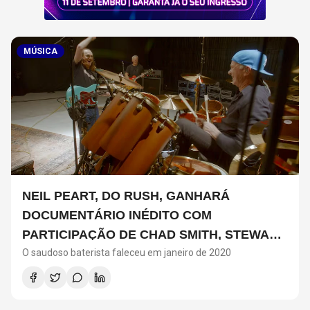
MÚSICA
NEIL PEART, DO RUSH, GANHARÁ
DOCUMENTÁRIO INÉDITO COM
PARTICIPAÇÃO DE CHAD SMITH, STEWART
O saudoso baterista faleceu em janeiro de 2020
COPELAND E DANNY CAREY