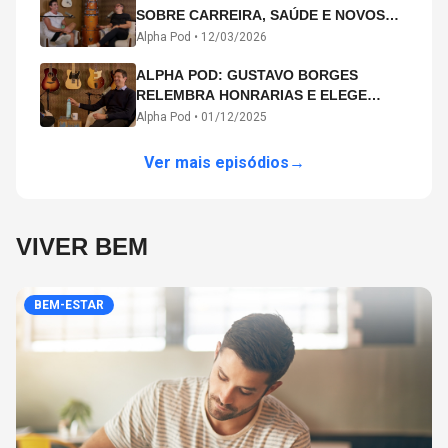
SOBRE CARREIRA, SAÚDE E NOVOS
CAMINHOS ARTÍSTICOS NO ALPHA
Alpha Pod •
12/03/2026
POD
ALPHA POD: GUSTAVO BORGES
RELEMBRA HONRARIAS E ELEGE
MICHAEL PHELPS O MAIOR ATLETA DA
Alpha Pod •
01/12/2025
HISTÓRIA
Ver mais episódios
→
VIVER BEM
BEM-ESTAR