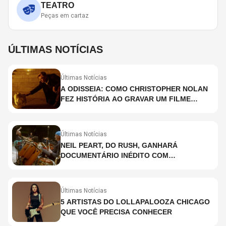
TEATRO
Peças em cartaz
ÚLTIMAS NOTÍCIAS
Últimas Notícias
A ODISSEIA: COMO CHRISTOPHER NOLAN
FEZ HISTÓRIA AO GRAVAR UM FILME
INTEIRAMENTE EM IMAX E O QUE ISSO
SIGNIFICA
Últimas Notícias
NEIL PEART, DO RUSH, GANHARÁ
DOCUMENTÁRIO INÉDITO COM
PARTICIPAÇÃO DE CHAD SMITH, STEWART
COPELAND E DANNY CAREY
Últimas Notícias
5 ARTISTAS DO LOLLAPALOOZA CHICAGO
QUE VOCÊ PRECISA CONHECER