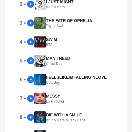
I JUST MIGHT
2
●
Bruno Mars
THE FATE OF OPHELIA
3
●
Taylor Swift
SWIM
4
●
BTS
MAN I NEED
5
●
Olivia Dean
FEELSLIKEIMFALLINGINLOVE
6
●
Coldplay
MESSY
7
●
Lola Young
DIE WITH A SMILE
8
●
Bruno Mars & Lady Gaga