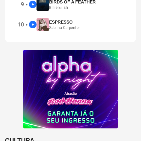
BIRDS OF A FEATHER
9
●
Billie Eilish
ESPRESSO
10
●
Sabrina Carpenter
CULTURA