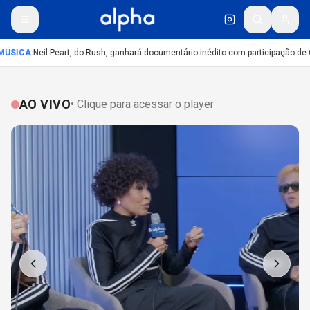
ÚSICA
:
Neil Peart, do Rush, ganhará documentário inédito com participação de 
AO VIVO
• Clique para acessar o player