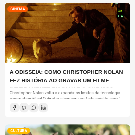
CINEMA
A ODISSEIA: COMO CHRISTOPHER NOLAN
FEZ HISTÓRIA AO GRAVAR UM FILME
INTEIRAMENTE EM IMAX E O QUE ISSO
Christopher Nolan volta a expandir os limites da tecnologia
SIGNIFICA
cinematográfica! O diretor alcançou um feito inédito com "A
Odisseia": o longa será o primeiro filme de ficção gravado
inteiramente com câmeras IMAX.
CULTURA