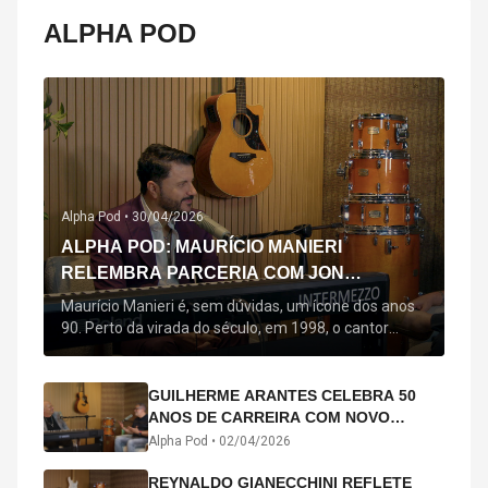
ALPHA POD
Alpha Pod •
30/04/2026
ALPHA POD: MAURÍCIO MANIERI
RELEMBRA PARCERIA COM JON
SECADA, ORIGEM DE "BEM QUERER" E
Maurício Manieri é, sem dúvidas, um ícone dos anos
MAIS
90. Perto da virada do século, em 1998, o cantor
estreou oficialmente com o seu primeiro disco, "A
Noite Inteira", no qual estão canções que lhe
acompanham até hoje, quase trinta anos mais tarde:
GUILHERME ARANTES CELEBRA 50
"Bem Querer" e "Minha Menina". Em 2026, o astro
ANOS DE CARREIRA COM NOVO
segue com o […]
ÁLBUM INTERDIMENSIONAL E TURNÊ
Alpha Pod •
02/04/2026
“50 ANOS-LUZ”
REYNALDO GIANECCHINI REFLETE