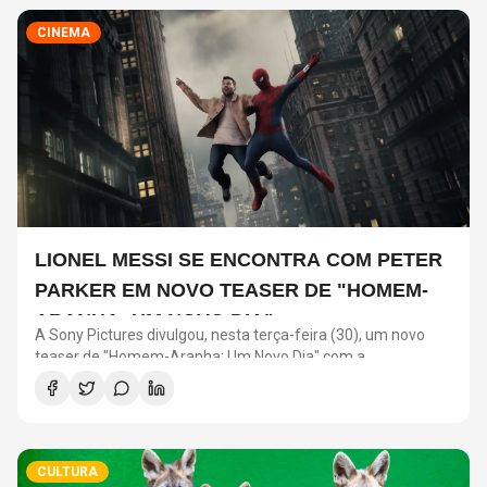
CINEMA
LIONEL MESSI SE ENCONTRA COM PETER
PARKER EM NOVO TEASER DE "HOMEM-
ARANHA: UM NOVO DIA"
A Sony Pictures divulgou, nesta terça-feira (30), um novo
teaser de "Homem-Aranha: Um Novo Dia" com a
participação de Lionel Messi. O astro argentino divide a cena
com o universo do herói em uma ação promocional do filme.
CULTURA