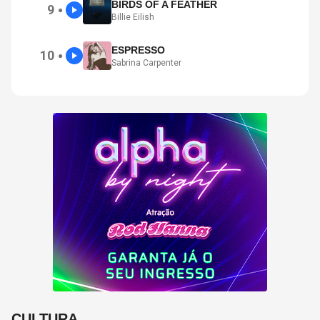
BIRDS OF A FEATHER
9
●
Billie Eilish
ESPRESSO
10
●
Sabrina Carpenter
CULTURA