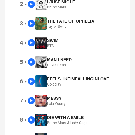
I JUST MIGHT
2
●
Bruno Mars
THE FATE OF OPHELIA
3
●
Taylor Swift
SWIM
4
●
BTS
MAN I NEED
5
●
Olivia Dean
FEELSLIKEIMFALLINGINLOVE
6
●
Coldplay
MESSY
7
●
Lola Young
DIE WITH A SMILE
8
●
Bruno Mars & Lady Gaga