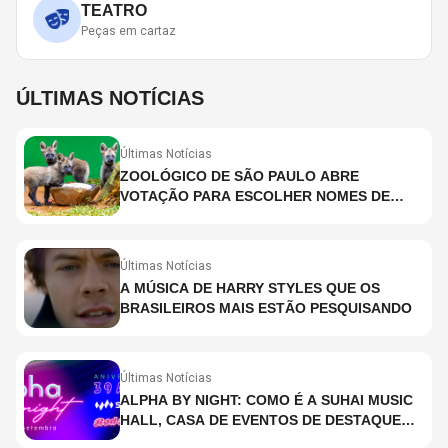
TEATRO
Peças em cartaz
ÚLTIMAS NOTÍCIAS
Últimas Notícias
ZOOLÓGICO DE SÃO PAULO ABRE
VOTAÇÃO PARA ESCOLHER NOMES DE
FILHOTES DE LOBO-GUARÁ
Últimas Notícias
A MÚSICA DE HARRY STYLES QUE OS
BRASILEIROS MAIS ESTÃO PESQUISANDO
Últimas Notícias
ALPHA BY NIGHT: COMO É A SUHAI MUSIC
HALL, CASA DE EVENTOS DE DESTAQUE
EM SÃO PAULO?