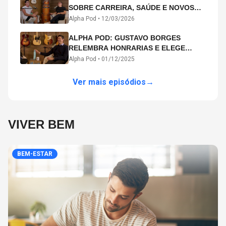
SOBRE CARREIRA, SAÚDE E NOVOS
CAMINHOS ARTÍSTICOS NO ALPHA
Alpha Pod •
12/03/2026
POD
ALPHA POD: GUSTAVO BORGES
RELEMBRA HONRARIAS E ELEGE
MICHAEL PHELPS O MAIOR ATLETA DA
Alpha Pod •
01/12/2025
HISTÓRIA
Ver mais episódios
→
VIVER BEM
BEM-ESTAR