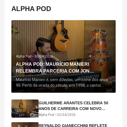
ALPHA POD
Alpha Pod •
30/04/2026
ALPHA POD: MAURÍCIO MANIERI
RELEMBRA PARCERIA COM JON
SECADA, ORIGEM DE "BEM QUERER" E
Maurício Manieri é, sem dúvidas, um ícone dos anos
MAIS
90. Perto da virada do século, em 1998, o cantor
estreou oficialmente com o seu primeiro disco, "A
Noite Inteira", no qual estão canções que lhe
acompanham até hoje, quase trinta anos mais tarde:
GUILHERME ARANTES CELEBRA 50
"Bem Querer" e "Minha Menina". Em 2026, o astro
ANOS DE CARREIRA COM NOVO
segue com o […]
ÁLBUM INTERDIMENSIONAL E TURNÊ
Alpha Pod •
02/04/2026
“50 ANOS-LUZ”
REYNALDO GIANECCHINI REFLETE