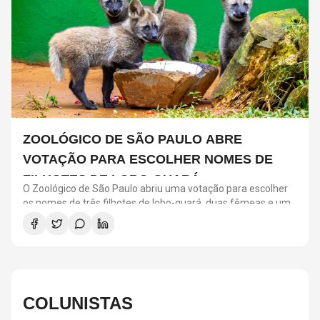
ZOOLÓGICO DE SÃO PAULO ABRE
VOTAÇÃO PARA ESCOLHER NOMES DE
FILHOTES DE LOBO-GUARÁ
O Zoológico de São Paulo abriu uma votação para escolher
os nomes de três filhotes de lobo-guará, duas fêmeas e um
macho, nascidos em 26 de maio. Filhos de Pitanga e Caju, os
animais já estão na área de visitação e podem ser vistos pelo
público. A escolha será feita por meio de uma enquete no
Instagram oficial do Zoo, com quatro opções de trios de
nomes inspirados em frutos e plantas brasileiras. A votação
fica aberta até as 16h desta segunda-feira (3). O lobo-guará
COLUNISTAS
é o maior canídeo da América do Sul e uma das espécies
mais conhecidas do Cerrado. Além de se alimentar de