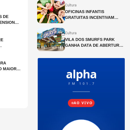
UNIDADES DO SESC SÃO
Cultura
PAULO
OFICINAS INFANTIS
S DE
GRATUITAS INCENTIVAM
ENSIONAL
CRIATIVIDADE NO SHOPPING
PÁTIO HIGIENÓPOLIS
Cultura
VILA DOS SMURFS PARK
RE
GANHA DATA DE ABERTURA
EM SÃO PAULO!
BRA
O MAIOR