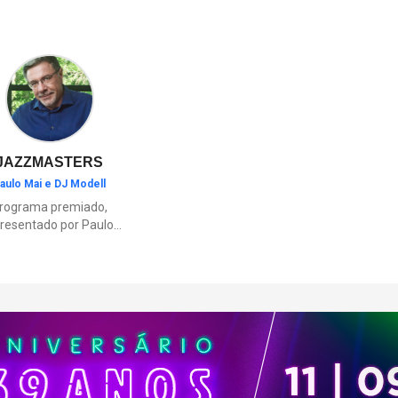
cultura ou momentos de diver
família.
JAZZMASTERS
aulo Mai e DJ Modell
rograma premiado,
resentado por Paulo
Mai e DJ Modell, e
rticipação de Renata
to. A história da black
sic mais refinada, do
Soul ao House.
çamentos e histórias
sobre artistas e
movimentos que
ceram a partir do jazz