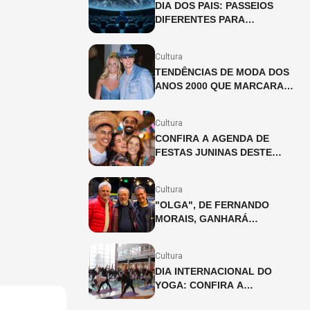
DIA DOS PAIS: PASSEIOS
DIFERENTES PARA
CELEBRAR A DATA
Cultura
TENDÊNCIAS DE MODA DOS
ANOS 2000 QUE MARCARAM
UMA GERAÇÃO
Cultura
CONFIRA A AGENDA DE
FESTAS JUNINAS DESTE
FINAL DE SEMANA (27 E
28/06)
Cultura
"OLGA", DE FERNANDO
MORAIS, GANHARÁ
ADAPTAÇÃO INÉDITA PARA
OS PALCOS
Cultura
DIA INTERNACIONAL DO
YOGA: CONFIRA A
PROGRAMAÇÃO DAS