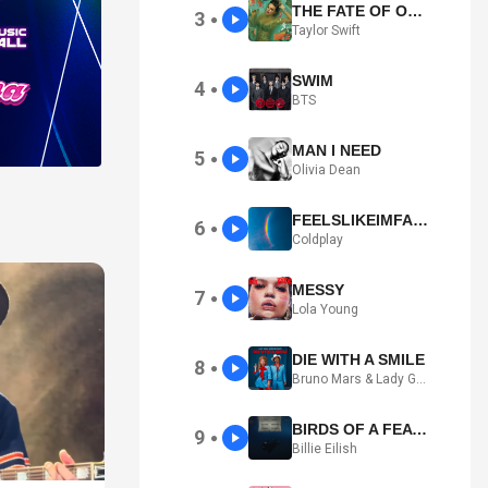
THE FATE OF OPHELIA
3
●
Taylor Swift
SWIM
4
●
BTS
MAN I NEED
5
●
Olivia Dean
FEELSLIKEIMFALLINGINLOVE
6
●
Coldplay
MESSY
7
●
Lola Young
DIE WITH A SMILE
8
●
Bruno Mars & Lady Gaga
BIRDS OF A FEATHER
9
●
Billie Eilish