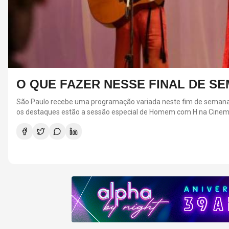
O QUE FAZER NESSE FINAL DE SEM
São Paulo recebe uma programação variada neste fim de semana, com
os destaques estão a sessão especial de Homem com H na Cinematec
os espetáculos Lia Lia, 7 Mulheres e Um Mistério e Mamma Mia!. A
capital.