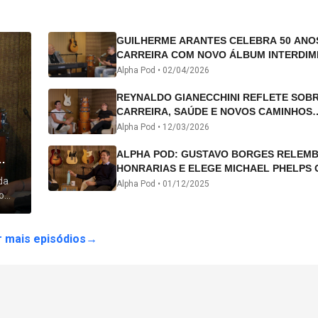
GUILHERME ARANTES CELEBRA 50 ANO
CARREIRA COM NOVO ÁLBUM INTERDIM
E TURNÊ “50 ANOS-LUZ”
Alpha Pod •
02/04/2026
REYNALDO GIANECCHINI REFLETE SOB
CARREIRA, SAÚDE E NOVOS CAMINHOS
ARTÍSTICOS NO ALPHA POD
Alpha Pod •
12/03/2026
ALPHA POD: GUSTAVO BORGES RELEM
HONRARIAS E ELEGE MICHAEL PHELPS 
da
ATLETA DA HISTÓRIA
Alpha Pod •
01/12/2025
o
 lhe
 mais episódios
→