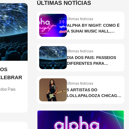
ÚLTIMAS NOTÍCIAS
Últimas Notícias
ALPHA BY NIGHT: COMO É
A SUHAI MUSIC HALL,
CASA DE EVENTOS DE
DESTAQUE EM SÃO
PAULO?
Últimas Notícias
DIA DOS PAIS: PASSEIOS
DIFERENTES PARA
IOS
CELEBRAR A DATA
ELEBRAR
Últimas Notícias
dos Pais.
5 ARTISTAS DO
LOLLAPALOOZA CHICAGO
ncia
QUE VOCÊ PRECISA
ções para
CONHECER
seis
r pais e
ventura,