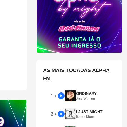
são em
AS MAIS TOCADAS ALPHA
FM
ORDINARY
1
●
Alex Warren
I JUST MIGHT
2
●
Bruno Mars