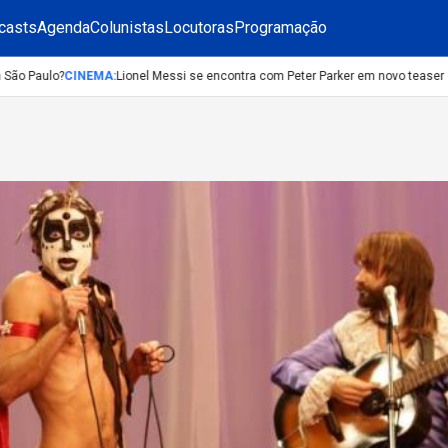
casts
Agenda
Colunistas
Locutoras
Programação
 Paulo?
CINEMA
:
Lionel Messi se encontra com Peter Parker em novo teaser de