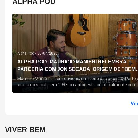
ALPHA POD
Alpha Pod •
30/04/2026
ALPHA POD: MAURÍCIO MANIERI RELEMBRA
PARCERIA COM JON SECADA, ORIGEM DE "BEM
QUERER" E MAIS
Maurício Manieri é, sem dúvidas, um ícone dos anos 90. Perto 
virada do século, em 1998, o cantor estreou oficialmente com 
seu primeiro disco, "A Noite Inteira", no qual estão canções que
acompanham até hoje, quase trinta anos mais tarde: "Bem
Querer" e "Minha Menina". Em 2026, o astro segue com o […]
Ver
VIVER BEM