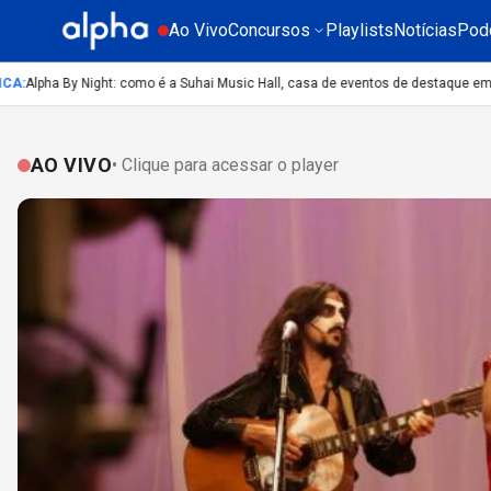
Ao Vivo
Concursos
Playlists
Notícias
Pod
Alpha By Night: como é a Suhai Music Hall, casa de eventos de destaque em São
AO VIVO
• Clique para acessar o player