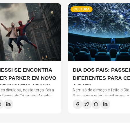
CULTURA
MESSI SE ENCONTRA
DIA DOS PAIS: PASSE
ER PARKER EM NOVO
DIFERENTES PARA C
DE "HOMEM-ARANHA:
A DATA
es divulgou, nesta terça-feira
Nem só de almoço é feito o Dia 
 DIA"
vo teaser de "Homem-Aranha:
Para quem quer transformar a
 com a participação de Lionel
comemoração em uma experiê
ro argentino divide a cena com
especial, São Paulo reúne atra
o herói em uma ação
todos os estilos. Selecionamos 
do filme.
passeios que prometem agrada
filhos, seja para quem busca a