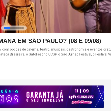
ANA EM SÃO PAULO? (08 E 09/08)
 opções de cinema, teatro, musicais, gastronomia e eventos gratuitos. 
a Brasileira, o GatoFest no CCSP, o São Julhão Festival, o Festival V
s atrações acontecem entre os dias 8 e 9 de agosto em diferentes regi