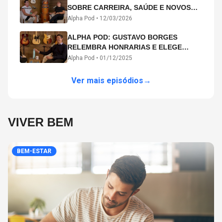
SOBRE CARREIRA, SAÚDE E NOVOS
CAMINHOS ARTÍSTICOS NO ALPHA
Alpha Pod •
12/03/2026
POD
ALPHA POD: GUSTAVO BORGES
RELEMBRA HONRARIAS E ELEGE
MICHAEL PHELPS O MAIOR ATLETA DA
Alpha Pod •
01/12/2025
HISTÓRIA
Ver mais episódios
→
VIVER BEM
BEM-ESTAR