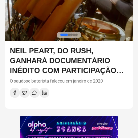
DIA DOS PAIS: IDEIAS DE
PRESENTES CRIATIVOS PARA
SURPREENDER NA DATA
Para fugir dos presentes tradicionais no Dia dos Pais, a
matéria reúne sugestões criativas e personalizadas, como
vinis, cursos de gastronomia, assinaturas de café, ingressos
para shows, ensaios em família e experiências
compartilhadas. A ideia é escolher algo que combine com os
interesses de cada pai e ajude a criar novas lembranças.