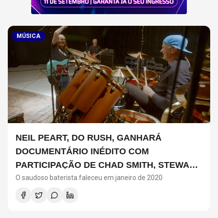
MÚSICA
NEIL PEART, DO RUSH, GANHARÁ
DOCUMENTÁRIO INÉDITO COM
PARTICIPAÇÃO DE CHAD SMITH, STEWART
O saudoso baterista faleceu em janeiro de 2020
COPELAND E DANNY CAREY