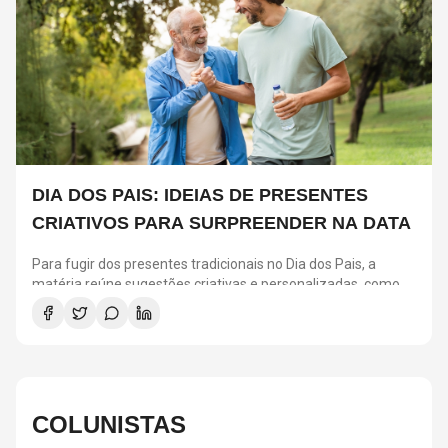
DIA DOS PAIS: IDEIAS DE PRESENTES
CRIATIVOS PARA SURPREENDER NA DATA
Para fugir dos presentes tradicionais no Dia dos Pais, a
matéria reúne sugestões criativas e personalizadas, como
vinis, cursos de gastronomia, assinaturas de café, ingressos
para shows, ensaios em família e experiências
compartilhadas. A ideia é escolher algo que combine com os
interesses de cada pai e ajude a criar novas lembranças.
COLUNISTAS