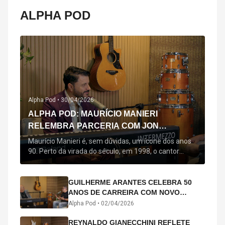
ALPHA POD
Alpha Pod •
30/04/2026
ALPHA POD: MAURÍCIO MANIERI
RELEMBRA PARCERIA COM JON
SECADA, ORIGEM DE "BEM QUERER" E
Maurício Manieri é, sem dúvidas, um ícone dos anos
MAIS
90. Perto da virada do século, em 1998, o cantor
estreou oficialmente com o seu primeiro disco, "A
Noite Inteira", no qual estão canções que lhe
acompanham até hoje, quase trinta anos mais tarde:
GUILHERME ARANTES CELEBRA 50
"Bem Querer" e "Minha Menina". Em 2026, o astro
ANOS DE CARREIRA COM NOVO
segue com o […]
ÁLBUM INTERDIMENSIONAL E TURNÊ
Alpha Pod •
02/04/2026
“50 ANOS-LUZ”
REYNALDO GIANECCHINI REFLETE