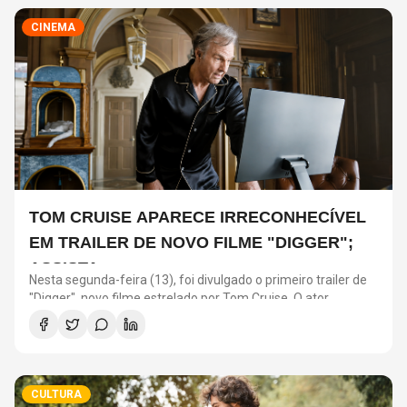
CINEMA
TOM CRUISE APARECE IRRECONHECÍVEL
EM TRAILER DE NOVO FILME "DIGGER";
ASSISTA
Nesta segunda-feira (13), foi divulgado o primeiro trailer de
"Digger", novo filme estrelado por Tom Cruise. O ator
interpreta o personagem que dá nome à produção, dirigida
por Alejandro González Iñárritu – conhecido por “O
Regresso” e “Birdman ou (A Inesperada Virtude da
Ignorância)”.
CULTURA