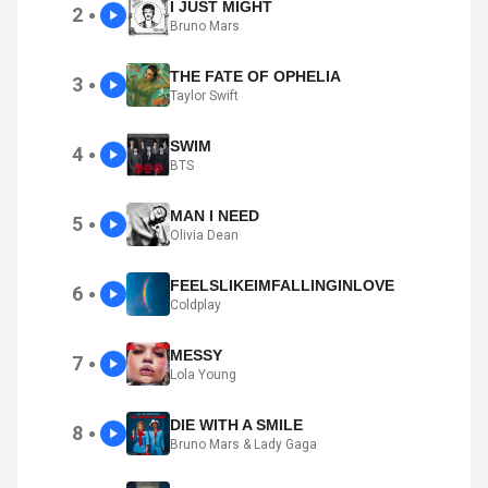
I JUST MIGHT
2
●
Bruno Mars
THE FATE OF OPHELIA
3
●
Taylor Swift
SWIM
4
●
BTS
MAN I NEED
5
●
Olivia Dean
FEELSLIKEIMFALLINGINLOVE
6
●
Coldplay
MESSY
7
●
Lola Young
DIE WITH A SMILE
8
●
Bruno Mars & Lady Gaga