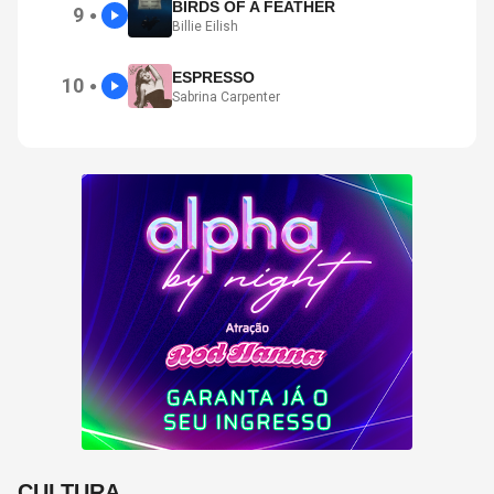
BIRDS OF A FEATHER
9
●
Billie Eilish
ESPRESSO
10
●
Sabrina Carpenter
CULTURA