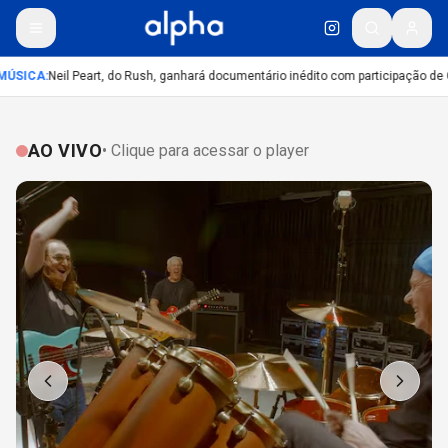
ÚSICA
:
Neil Peart, do Rush, ganhará documentário inédito com participação de 
AO VIVO
• Clique para acessar o player