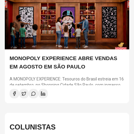
MONOPOLY EXPERIENCE ABRE VENDAS
EM AGOSTO EM SÃO PAULO
A MONOPOLY EXPERIENCE: Tesouros do Brasil estreia em 16
de setembro, no Shopping Cidade São Paulo, com ingressos
a partir de R$ 25. A pré-venda para clientes Nubank acontece
em 4 e 5 de agosto, enquanto a venda geral começa no dia 6.
A atração transforma o clássico jogo em uma experiência
imersiva com desafios, ambientes inspirados nas regiões
brasileiras e elementos como o Banco e o “Vá para a Prisão”.
COLUNISTAS