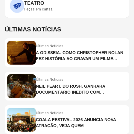
TEATRO
Peças em cartaz
ÚLTIMAS NOTÍCIAS
Últimas Notícias
A ODISSEIA: COMO CHRISTOPHER NOLAN
FEZ HISTÓRIA AO GRAVAR UM FILME
INTEIRAMENTE EM IMAX E O QUE ISSO
SIGNIFICA
Últimas Notícias
NEIL PEART, DO RUSH, GANHARÁ
DOCUMENTÁRIO INÉDITO COM
PARTICIPAÇÃO DE CHAD SMITH, STEWART
COPELAND E DANNY CAREY
Últimas Notícias
COALA FESTIVAL 2026 ANUNCIA NOVA
ATRAÇÃO; VEJA QUEM