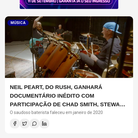
MÚSICA
NEIL PEART, DO RUSH, GANHARÁ
DOCUMENTÁRIO INÉDITO COM
PARTICIPAÇÃO DE CHAD SMITH, STEWART
O saudoso baterista faleceu em janeiro de 2020
COPELAND E DANNY CAREY