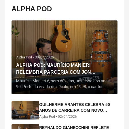
ALPHA POD
Alpha Pod •
30/04/2026
ALPHA POD: MAURÍCIO MANIERI
RELEMBRA PARCERIA COM JON
SECADA, ORIGEM DE "BEM QUERER" E
Maurício Manieri é, sem dúvidas, um ícone dos anos
MAIS
90. Perto da virada do século, em 1998, o cantor
estreou oficialmente com o seu primeiro disco, "A
Noite Inteira", no qual estão canções que lhe
acompanham até hoje, quase trinta anos mais tarde:
GUILHERME ARANTES CELEBRA 50
"Bem Querer" e "Minha Menina". Em 2026, o astro
ANOS DE CARREIRA COM NOVO
segue com o […]
ÁLBUM INTERDIMENSIONAL E TURNÊ
Alpha Pod •
02/04/2026
“50 ANOS-LUZ”
REYNALDO GIANECCHINI REFLETE