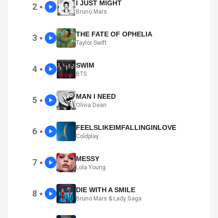
I JUST MIGHT
2
●
Bruno Mars
THE FATE OF OPHELIA
3
●
Taylor Swift
SWIM
4
●
BTS
MAN I NEED
5
●
Olivia Dean
FEELSLIKEIMFALLINGINLOVE
6
●
Coldplay
MESSY
7
●
Lola Young
DIE WITH A SMILE
8
●
Bruno Mars & Lady Gaga