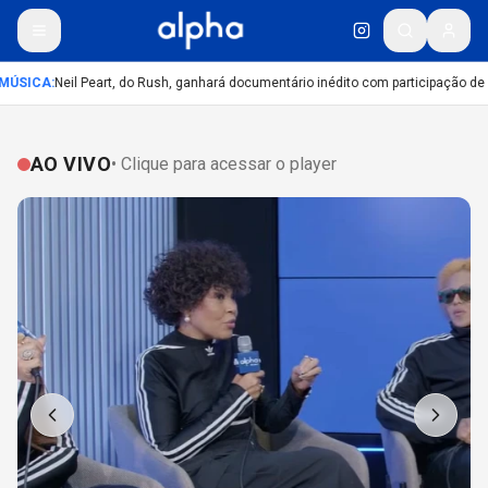
ÚSICA
:
Neil Peart, do Rush, ganhará documentário inédito com participação de 
AO VIVO
• Clique para acessar o player