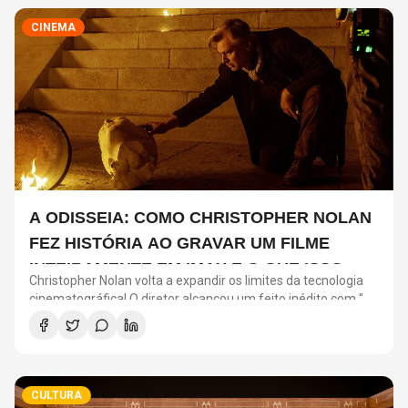
CINEMA
A ODISSEIA: COMO CHRISTOPHER NOLAN
FEZ HISTÓRIA AO GRAVAR UM FILME
INTEIRAMENTE EM IMAX E O QUE ISSO
Christopher Nolan volta a expandir os limites da tecnologia
SIGNIFICA
cinematográfica! O diretor alcançou um feito inédito com "A
Odisseia": o longa será o primeiro filme de ficção gravado
inteiramente com câmeras IMAX.
CULTURA