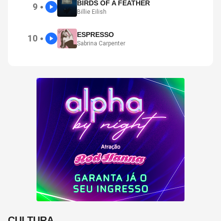
BIRDS OF A FEATHER
9
●
Billie Eilish
ESPRESSO
10
●
Sabrina Carpenter
CULTURA