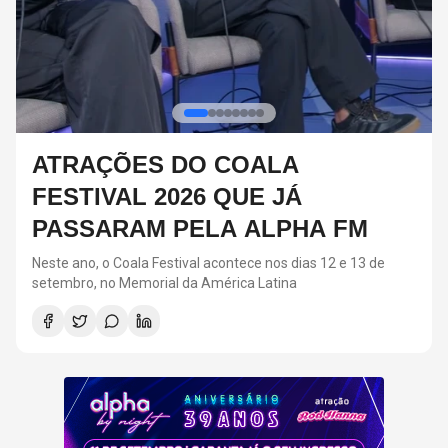
TRAÇÕES DO COALA
RED
ESTIVAL 2026 QUE JÁ
VOL
ASSARAM PELA ALPHA FM
BRE
te ano, o Coala Festival acontece nos dias 12 e 13 de
O últim
embro, no Memorial da América Latina