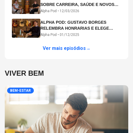
SOBRE CARREIRA, SAÚDE E NOVOS
CAMINHOS ARTÍSTICOS NO ALPHA
Alpha Pod •
12/03/2026
POD
ALPHA POD: GUSTAVO BORGES
RELEMBRA HONRARIAS E ELEGE
MICHAEL PHELPS O MAIOR ATLETA DA
Alpha Pod •
01/12/2025
HISTÓRIA
Ver mais episódios
→
VIVER BEM
BEM-ESTAR