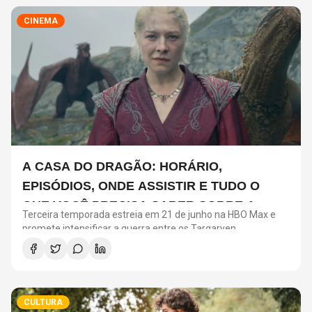
CINEMA
A CASA DO DRAGÃO: HORÁRIO,
EPISÓDIOS, ONDE ASSISTIR E TUDO O
QUE VOCÊ PRECISA SABER SOBRE A
Terceira temporada estreia em 21 de junho na HBO Max e
NOVA TEMPORADA
promete intensificar a guerra entre os Targaryen
CULTURA