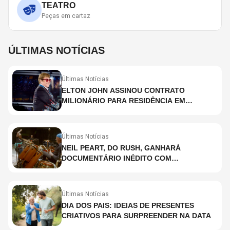
TEATRO
Peças em cartaz
ÚLTIMAS NOTÍCIAS
Últimas Notícias
ELTON JOHN ASSINOU CONTRATO
MILIONÁRIO PARA RESIDÊNCIA EM
HOLOGRAMA, DIZ SITE
Últimas Notícias
NEIL PEART, DO RUSH, GANHARÁ
DOCUMENTÁRIO INÉDITO COM
PARTICIPAÇÃO DE CHAD SMITH, STEWART
COPELAND E DANNY CAREY
Últimas Notícias
DIA DOS PAIS: IDEIAS DE PRESENTES
CRIATIVOS PARA SURPREENDER NA DATA