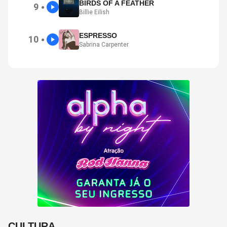
BIRDS OF A FEATHER
9
●
Billie Eilish
ESPRESSO
10
●
Sabrina Carpenter
CULTURA