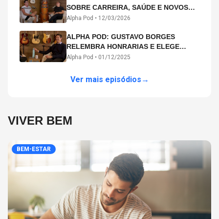
SOBRE CARREIRA, SAÚDE E NOVOS
CAMINHOS ARTÍSTICOS NO ALPHA
Alpha Pod •
12/03/2026
POD
ALPHA POD: GUSTAVO BORGES
RELEMBRA HONRARIAS E ELEGE
MICHAEL PHELPS O MAIOR ATLETA DA
Alpha Pod •
01/12/2025
HISTÓRIA
Ver mais episódios
→
VIVER BEM
BEM-ESTAR