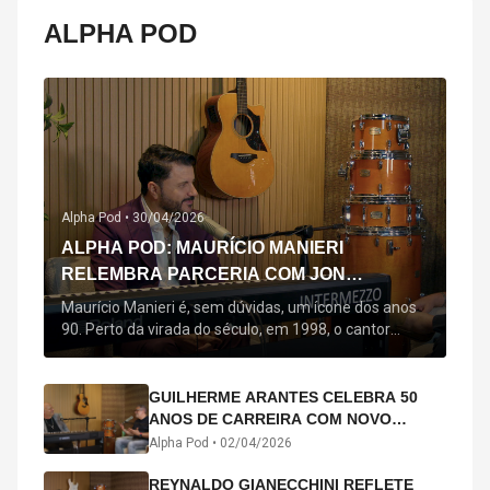
ALPHA POD
Alpha Pod •
30/04/2026
ALPHA POD: MAURÍCIO MANIERI
RELEMBRA PARCERIA COM JON
SECADA, ORIGEM DE "BEM QUERER" E
Maurício Manieri é, sem dúvidas, um ícone dos anos
MAIS
90. Perto da virada do século, em 1998, o cantor
estreou oficialmente com o seu primeiro disco, "A
Noite Inteira", no qual estão canções que lhe
acompanham até hoje, quase trinta anos mais tarde:
GUILHERME ARANTES CELEBRA 50
"Bem Querer" e "Minha Menina". Em 2026, o astro
ANOS DE CARREIRA COM NOVO
segue com o […]
ÁLBUM INTERDIMENSIONAL E TURNÊ
Alpha Pod •
02/04/2026
“50 ANOS-LUZ”
REYNALDO GIANECCHINI REFLETE