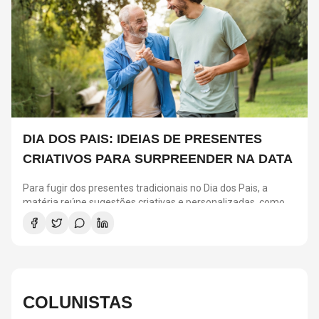
DIA DOS PAIS: IDEIAS DE PRESENTES
CRIATIVOS PARA SURPREENDER NA DATA
Para fugir dos presentes tradicionais no Dia dos Pais, a
matéria reúne sugestões criativas e personalizadas, como
vinis, cursos de gastronomia, assinaturas de café, ingressos
para shows, ensaios em família e experiências
compartilhadas. A ideia é escolher algo que combine com os
interesses de cada pai e ajude a criar novas lembranças.
COLUNISTAS