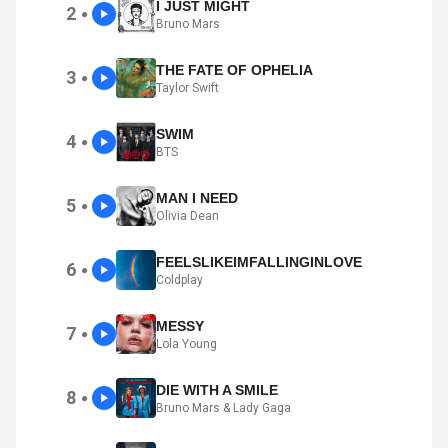
I JUST MIGHT
2
●
Bruno Mars
THE FATE OF OPHELIA
3
●
Taylor Swift
SWIM
4
●
BTS
MAN I NEED
5
●
Olivia Dean
FEELSLIKEIMFALLINGINLOVE
6
●
Coldplay
MESSY
7
●
Lola Young
DIE WITH A SMILE
8
●
Bruno Mars & Lady Gaga