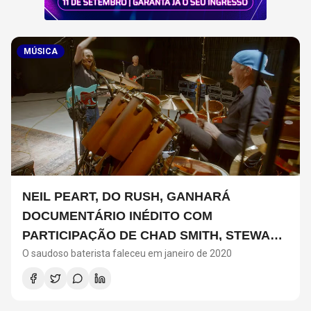
MÚSICA
NEIL PEART, DO RUSH, GANHARÁ
DOCUMENTÁRIO INÉDITO COM
PARTICIPAÇÃO DE CHAD SMITH, STEWART
O saudoso baterista faleceu em janeiro de 2020
COPELAND E DANNY CAREY