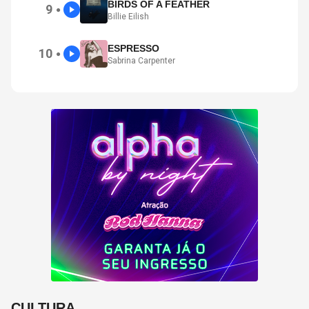
BIRDS OF A FEATHER
9
●
Billie Eilish
ESPRESSO
10
●
Sabrina Carpenter
CULTURA