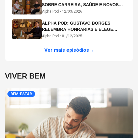
SOBRE CARREIRA, SAÚDE E NOVOS
CAMINHOS ARTÍSTICOS NO ALPHA
Alpha Pod •
12/03/2026
POD
ALPHA POD: GUSTAVO BORGES
RELEMBRA HONRARIAS E ELEGE
MICHAEL PHELPS O MAIOR ATLETA DA
Alpha Pod •
01/12/2025
HISTÓRIA
Ver mais episódios
→
VIVER BEM
BEM-ESTAR