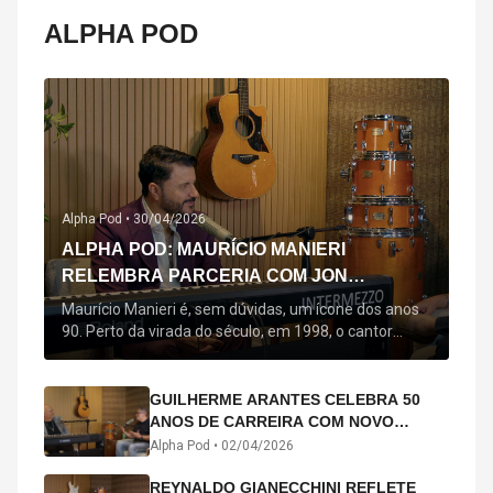
ALPHA POD
Alpha Pod •
30/04/2026
ALPHA POD: MAURÍCIO MANIERI
RELEMBRA PARCERIA COM JON
SECADA, ORIGEM DE "BEM QUERER" E
Maurício Manieri é, sem dúvidas, um ícone dos anos
MAIS
90. Perto da virada do século, em 1998, o cantor
estreou oficialmente com o seu primeiro disco, "A
Noite Inteira", no qual estão canções que lhe
acompanham até hoje, quase trinta anos mais tarde:
GUILHERME ARANTES CELEBRA 50
"Bem Querer" e "Minha Menina". Em 2026, o astro
ANOS DE CARREIRA COM NOVO
segue com o […]
ÁLBUM INTERDIMENSIONAL E TURNÊ
Alpha Pod •
02/04/2026
“50 ANOS-LUZ”
REYNALDO GIANECCHINI REFLETE