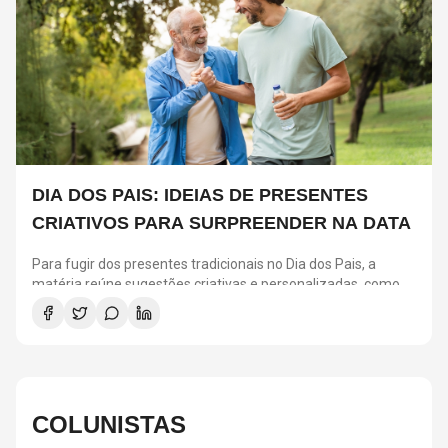
DIA DOS PAIS: IDEIAS DE PRESENTES
CRIATIVOS PARA SURPREENDER NA DATA
Para fugir dos presentes tradicionais no Dia dos Pais, a
matéria reúne sugestões criativas e personalizadas, como
vinis, cursos de gastronomia, assinaturas de café, ingressos
para shows, ensaios em família e experiências
compartilhadas. A ideia é escolher algo que combine com os
interesses de cada pai e ajude a criar novas lembranças.
COLUNISTAS