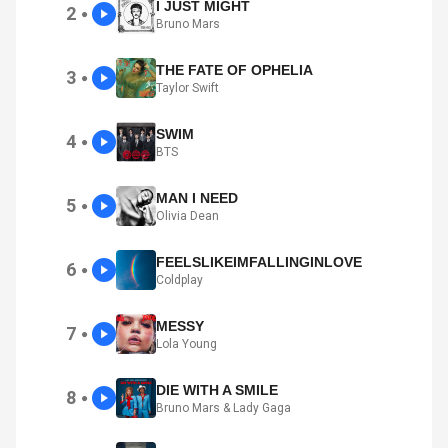
I JUST MIGHT
2
●
Bruno Mars
THE FATE OF OPHELIA
3
●
Taylor Swift
SWIM
4
●
BTS
MAN I NEED
5
●
Olivia Dean
FEELSLIKEIMFALLINGINLOVE
6
●
Coldplay
MESSY
7
●
Lola Young
DIE WITH A SMILE
8
●
Bruno Mars & Lady Gaga