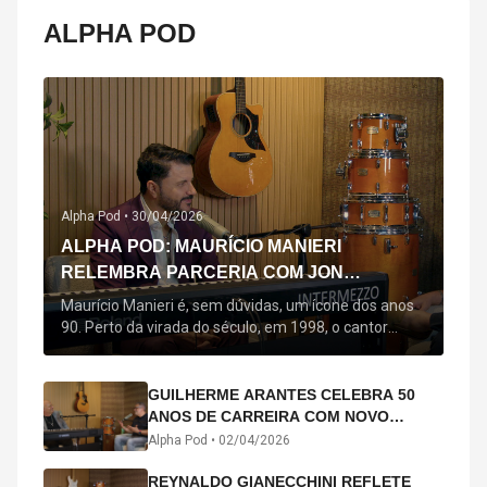
ALPHA POD
Alpha Pod •
30/04/2026
ALPHA POD: MAURÍCIO MANIERI
RELEMBRA PARCERIA COM JON
SECADA, ORIGEM DE "BEM QUERER" E
Maurício Manieri é, sem dúvidas, um ícone dos anos
MAIS
90. Perto da virada do século, em 1998, o cantor
estreou oficialmente com o seu primeiro disco, "A
Noite Inteira", no qual estão canções que lhe
acompanham até hoje, quase trinta anos mais tarde:
GUILHERME ARANTES CELEBRA 50
"Bem Querer" e "Minha Menina". Em 2026, o astro
ANOS DE CARREIRA COM NOVO
segue com o […]
ÁLBUM INTERDIMENSIONAL E TURNÊ
Alpha Pod •
02/04/2026
“50 ANOS-LUZ”
REYNALDO GIANECCHINI REFLETE