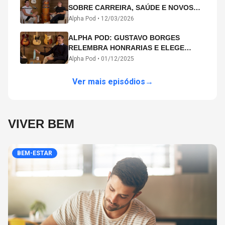
SOBRE CARREIRA, SAÚDE E NOVOS
CAMINHOS ARTÍSTICOS NO ALPHA
Alpha Pod •
12/03/2026
POD
ALPHA POD: GUSTAVO BORGES
RELEMBRA HONRARIAS E ELEGE
MICHAEL PHELPS O MAIOR ATLETA DA
Alpha Pod •
01/12/2025
HISTÓRIA
Ver mais episódios
→
VIVER BEM
BEM-ESTAR