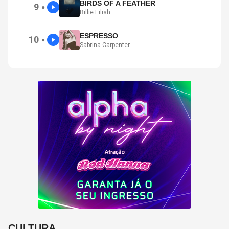
BIRDS OF A FEATHER
9
●
Billie Eilish
ESPRESSO
10
●
Sabrina Carpenter
CULTURA