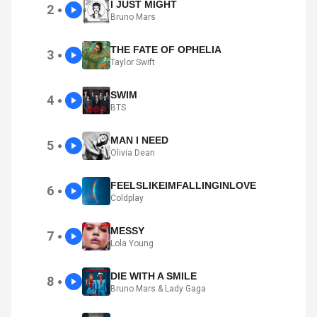
I JUST MIGHT
2
●
Bruno Mars
THE FATE OF OPHELIA
3
●
Taylor Swift
SWIM
4
●
BTS
MAN I NEED
5
●
Olivia Dean
FEELSLIKEIMFALLINGINLOVE
6
●
Coldplay
MESSY
7
●
Lola Young
DIE WITH A SMILE
8
●
Bruno Mars & Lady Gaga