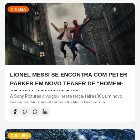
CINEMA
LIONEL MESSI SE ENCONTRA COM PETER
PARKER EM NOVO TEASER DE "HOMEM-
ARANHA: UM NOVO DIA"
A Sony Pictures divulgou, nesta terça-feira (30), um novo
teaser de "Homem-Aranha: Um Novo Dia" com a
participação de Lionel Messi. O astro argentino divide a cena
com o universo do herói em uma ação promocional do filme.
CULTURA