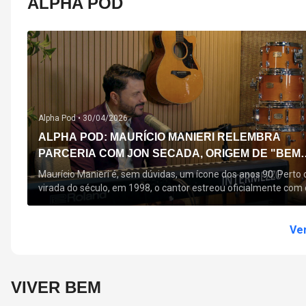
ALPHA POD
Alpha Pod •
30/04/2026
ALPHA POD: MAURÍCIO MANIERI RELEMBRA
PARCERIA COM JON SECADA, ORIGEM DE "BEM
QUERER" E MAIS
Maurício Manieri é, sem dúvidas, um ícone dos anos 90. Perto 
virada do século, em 1998, o cantor estreou oficialmente com 
seu primeiro disco, "A Noite Inteira", no qual estão canções que
acompanham até hoje, quase trinta anos mais tarde: "Bem
Querer" e "Minha Menina". Em 2026, o astro segue com o […]
Ver
VIVER BEM