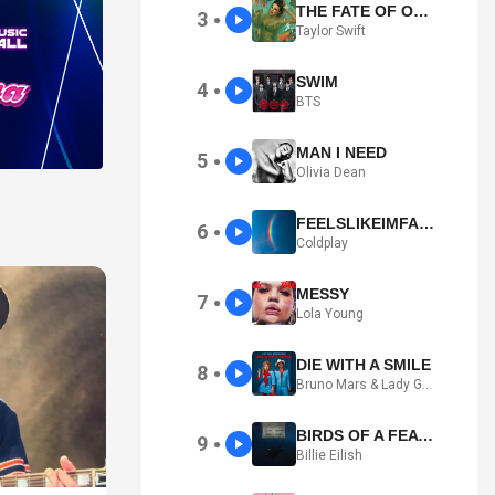
THE FATE OF OPHELIA
3
●
Taylor Swift
SWIM
4
●
BTS
MAN I NEED
5
●
Olivia Dean
FEELSLIKEIMFALLINGINLOVE
6
●
Coldplay
MESSY
7
●
Lola Young
DIE WITH A SMILE
8
●
Bruno Mars & Lady Gaga
BIRDS OF A FEATHER
9
●
Billie Eilish