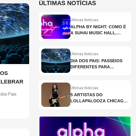
ÚLTIMAS NOTÍCIAS
Últimas Notícias
ALPHA BY NIGHT: COMO É
A SUHAI MUSIC HALL,
CASA DE EVENTOS DE
DESTAQUE EM SÃO
PAULO?
Últimas Notícias
DIA DOS PAIS: PASSEIOS
DIFERENTES PARA
IOS
CELEBRAR A DATA
ELEBRAR
Últimas Notícias
dos Pais.
5 ARTISTAS DO
LOLLAPALOOZA CHICAGO
ncia
QUE VOCÊ PRECISA
ções para
CONHECER
seis
r pais e
ventura,