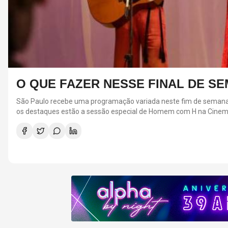
O QUE FAZER NESSE FINAL DE SEM
São Paulo recebe uma programação variada neste fim de semana, com
os destaques estão a sessão especial de Homem com H na Cinematec
os espetáculos Lia Lia, 7 Mulheres e Um Mistério e Mamma Mia!. A
capital.