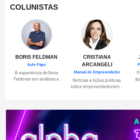
COLUNISTAS
BORIS FELDMAN
CRISTIANA
ARCANGELI
Auto Papo
P
Manual do Empreendedor
A experiência de Boris
P
Feldman em análises e
ap
Notícias e lições práticas
orientações sobre o
sobre empreendedorismo,
universo automotivo,
pa
inovação e liderança, com
trazendo informações
Por
reflexões de quem
sobre mobilidade,
mu
entende de negócios.
manutenção,
lançamentos, tecnologia e
Lan
tudo o que envolve o dia a
dia dos motoristas.
nas