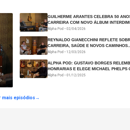
GUILHERME ARANTES CELEBRA 50 ANO
CARREIRA COM NOVO ÁLBUM INTERDIM
E TURNÊ “50 ANOS-LUZ”
Alpha Pod •
02/04/2026
REYNALDO GIANECCHINI REFLETE SOB
CARREIRA, SAÚDE E NOVOS CAMINHOS
ARTÍSTICOS NO ALPHA POD
Alpha Pod •
12/03/2026
ALPHA POD: GUSTAVO BORGES RELEM
HONRARIAS E ELEGE MICHAEL PHELPS 
da
ATLETA DA HISTÓRIA
Alpha Pod •
01/12/2025
o
 lhe
 mais episódios
→