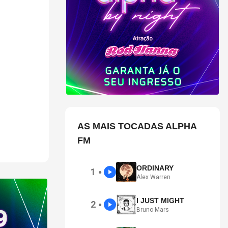
são em
AS MAIS TOCADAS ALPHA
FM
ORDINARY
1
●
Alex Warren
I JUST MIGHT
2
●
Bruno Mars