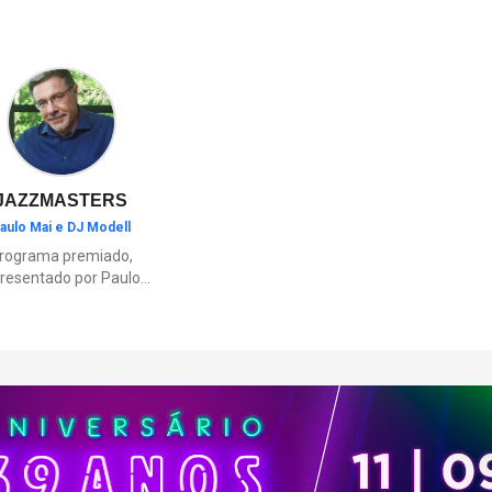
cultura ou momentos de diver
família.
JAZZMASTERS
aulo Mai e DJ Modell
rograma premiado,
resentado por Paulo
Mai e DJ Modell, e
rticipação de Renata
to. A história da black
sic mais refinada, do
Soul ao House.
çamentos e histórias
sobre artistas e
movimentos que
ceram a partir do jazz