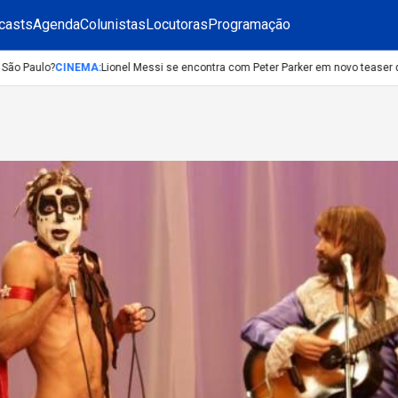
casts
Agenda
Colunistas
Locutoras
Programação
 Paulo?
CINEMA
:
Lionel Messi se encontra com Peter Parker em novo teaser de 