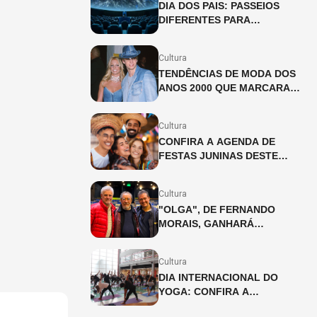
DIA DOS PAIS: PASSEIOS
DIFERENTES PARA
CELEBRAR A DATA
Cultura
TENDÊNCIAS DE MODA DOS
ANOS 2000 QUE MARCARAM
UMA GERAÇÃO
Cultura
CONFIRA A AGENDA DE
FESTAS JUNINAS DESTE
FINAL DE SEMANA (27 E
28/06)
Cultura
"OLGA", DE FERNANDO
MORAIS, GANHARÁ
ADAPTAÇÃO INÉDITA PARA
OS PALCOS
Cultura
DIA INTERNACIONAL DO
YOGA: CONFIRA A
PROGRAMAÇÃO DAS