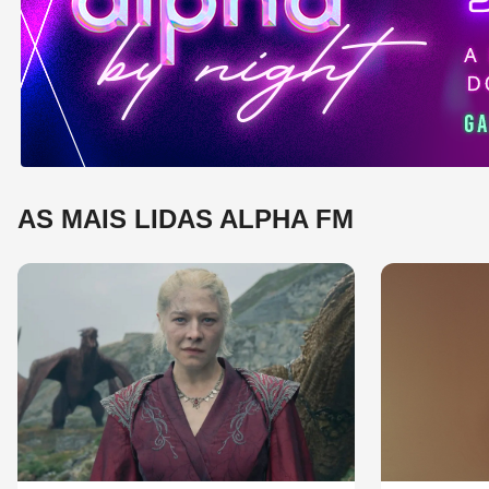
e 
mú
AS MAIS LIDAS ALPHA FM