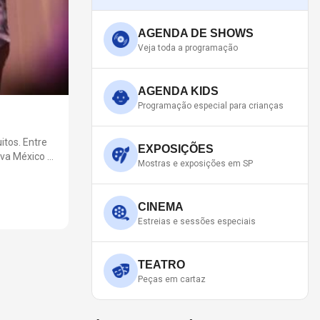
AGENDA DE SHOWS
Veja toda a programação
AGENDA KIDS
Programação especial para crianças
FESTA ALPHA BY NIGHT: R
Entre
A Festa Alpha By Night acontecerá em 11 de setembro
EXPOSIÇÕES
iva México e
Mostras e exposições em SP
ões da
CINEMA
Estreias e sessões especiais
TEATRO
Peças em cartaz