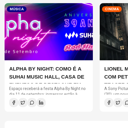
MÚSICA
CINEMA
ALPHA BY NIGHT: COMO É A
LIONEL 
SUHAI MUSIC HALL, CASA DE
COM PET
EVENTOS DE DESTAQUE EM
TEASER 
Espaço receberá a festa Alpha By Night no
A Sony Pictur
SÃO PAULO?
UM NOVO
dia 11 de setembro; ingressos estão à
(30), um no
venda no site da Ticketmaster Brasil
Um Novo Dia"
Messi. O ast
o universo d
promocional 