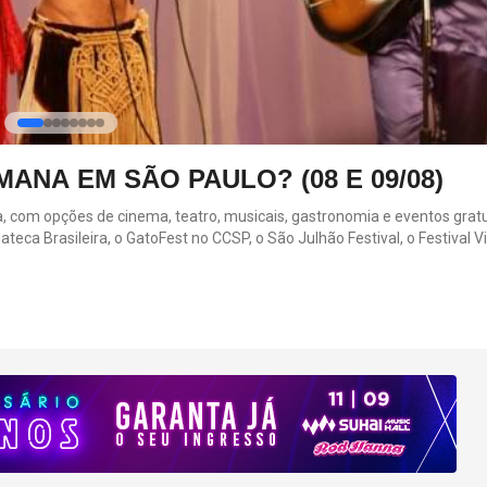
ANA EM SÃO PAULO? (08 E 09/08)
 opções de cinema, teatro, musicais, gastronomia e eventos gratuitos. 
a Brasileira, o GatoFest no CCSP, o São Julhão Festival, o Festival V
s atrações acontecem entre os dias 8 e 9 de agosto em diferentes regi