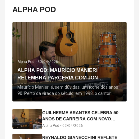
ALPHA POD
Alpha Pod •
30/04/2026
ALPHA POD: MAURÍCIO MANIERI
RELEMBRA PARCERIA COM JON
SECADA, ORIGEM DE "BEM QUERER" E
Maurício Manieri é, sem dúvidas, um ícone dos anos
MAIS
90. Perto da virada do século, em 1998, o cantor
estreou oficialmente com o seu primeiro disco, "A
Noite Inteira", no qual estão canções que lhe
acompanham até hoje, quase trinta anos mais tarde:
GUILHERME ARANTES CELEBRA 50
"Bem Querer" e "Minha Menina". Em 2026, o astro
ANOS DE CARREIRA COM NOVO
segue com o […]
ÁLBUM INTERDIMENSIONAL E TURNÊ
Alpha Pod •
02/04/2026
“50 ANOS-LUZ”
REYNALDO GIANECCHINI REFLETE