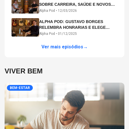
SOBRE CARREIRA, SAÚDE E NOVOS
CAMINHOS ARTÍSTICOS NO ALPHA
Alpha Pod •
12/03/2026
POD
ALPHA POD: GUSTAVO BORGES
RELEMBRA HONRARIAS E ELEGE
MICHAEL PHELPS O MAIOR ATLETA DA
Alpha Pod •
01/12/2025
HISTÓRIA
Ver mais episódios
→
VIVER BEM
BEM-ESTAR