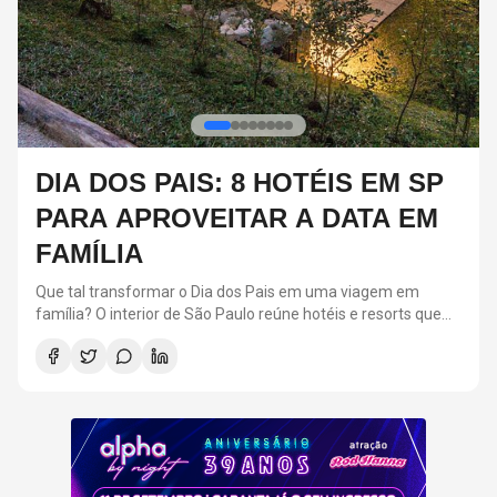
P
6 ARTISTAS DO COALA
M
FESTIVAL 2026 QUE JÁ
VENCERAM O GRAMMY LATINO
Neste ano, o Coala Festival acontece nos próximos dias 12 e
e
13 de setembro, no Memorial da América Latina
, o
, em