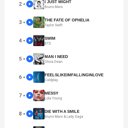
I JUST MIGHT
2
●
Bruno Mars
THE FATE OF OPHELIA
3
●
Taylor Swift
SWIM
4
●
BTS
MAN I NEED
5
●
Olivia Dean
FEELSLIKEIMFALLINGINLOVE
6
●
Coldplay
MESSY
7
●
Lola Young
DIE WITH A SMILE
8
●
Bruno Mars & Lady Gaga