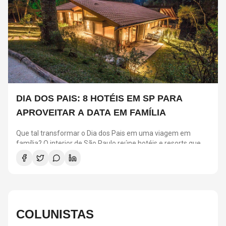
DIA DOS PAIS: 8 HOTÉIS EM SP PARA
APROVEITAR A DATA EM FAMÍLIA
Que tal transformar o Dia dos Pais em uma viagem em
família? O interior de São Paulo reúne hotéis e resorts que
combinam conforto, natureza, gastronomia e atividades
para todas as idades. Entre as opções estão o Hotel Toriba,
em Campos do Jordão, o Fasano Boa Vista, em Porto Feliz, o
Hotel Fazenda Dona Carolina, em Itatiba, o Mavsa Resort, em
Cesário Lange, além de outros destinos ideais para quem
deseja aproveitar o fim de semana longe da capital.
COLUNISTAS