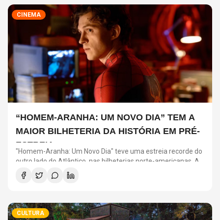
CINEMA
“HOMEM-ARANHA: UM NOVO DIA” TEM A
MAIOR BILHETERIA DA HISTÓRIA EM PRÉ-
ESTREIA
"Homem-Aranha: Um Novo Dia" teve uma estreia recorde do
outro lado do Atlântico, nas bilheterias norte-americanas. As
amostras de quarta-feira e quinta-feira do filme nos Estados
Unidos conquistaram impressionantes US$ 72 milhões em
prévias, um recorde histórico.
CULTURA