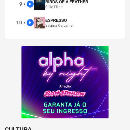
BIRDS OF A FEATHER
9
●
Billie Eilish
ESPRESSO
10
●
Sabrina Carpenter
CULTURA