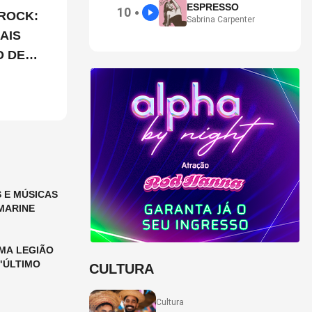
ESPRESSO
10
●
ROCK:
Sabrina Carpenter
AIS
O DE
 E MÚSICAS
MARINE
MA LEGIÃO
"ÚLTIMO
CULTURA
Cultura