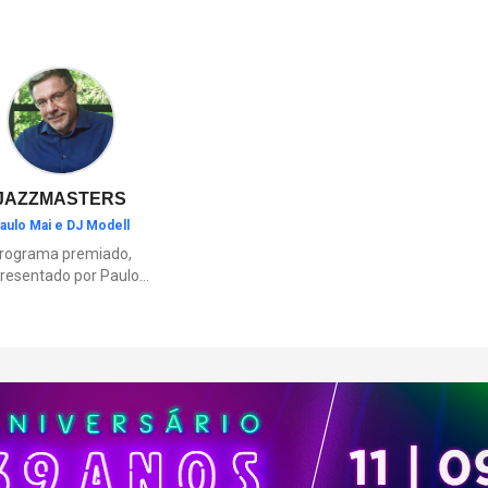
JAZZMASTERS
aulo Mai e DJ Modell
rograma premiado,
resentado por Paulo
Mai e DJ Modell, e
rticipação de Renata
to. A história da black
sic mais refinada, do
Soul ao House.
çamentos e histórias
sobre artistas e
movimentos que
ceram a partir do jazz