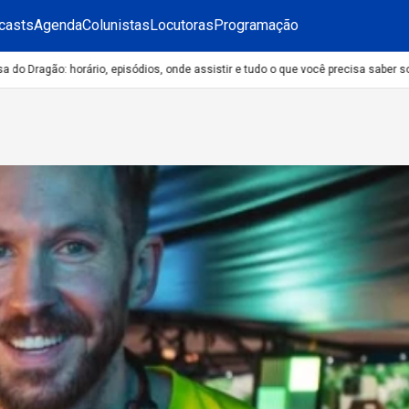
casts
Agenda
Colunistas
Locutoras
Programação
 Dragão: horário, episódios, onde assistir e tudo o que você precisa saber sobr