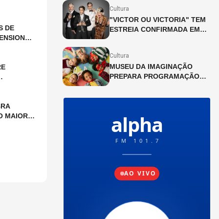
Cultura
"VICTOR OU VICTORIA" TEM
S DE
ESTREIA CONFIRMADA EM
ENSIONAL
SÃO PAULO PARA 2027
Cultura
MUSEU DA IMAGINAÇÃO
RE
PREPARA PROGRAMAÇÃO
ESPECIAL PARA AS FÉRIAS
DE JULHO
BRA
O MAIOR