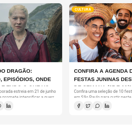
CULTURA
DO DRAGÃO:
CONFIRA A AGENDA 
, EPISÓDIOS, ONDE
FESTAS JUNINAS DES
R E TUDO O QUE VOCÊ
DE SEMANA (27 E 28/0
porada estreia em 21 de junho
Confira uma seleção de 10 fest
 SABER SOBRE A
 promete intensificar a guerra
em São Paulo para curtir neste
garyen
semana. A lista reúne querme
EMPORADA
tradicionais, arraiás gratuitos,
crianças, opções veganas e se
além de programação com músi
quadrilhas e comidas típicas.