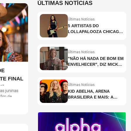
ÚLTIMAS NOTÍCIAS
Últimas Notícias
5 ARTISTAS DO
LOLLAPALOOZA CHICAGO
QUE VOCÊ PRECISA
CONHECER
Últimas Notícias
"NÃO HÁ NADA DE BOM EM
ENVELHECER", DIZ MICK
DE
JAGGER
TE FINAL
Últimas Notícias
6)
as juninas
KID ABELHA, ARENA
 fim de
BRASILEIRA E MAIS: A
sses
AGENDA DE SHOWS DA
 eventos para
SEMANA EM SÃO PAULO
m glúten,
ca ao vivo,