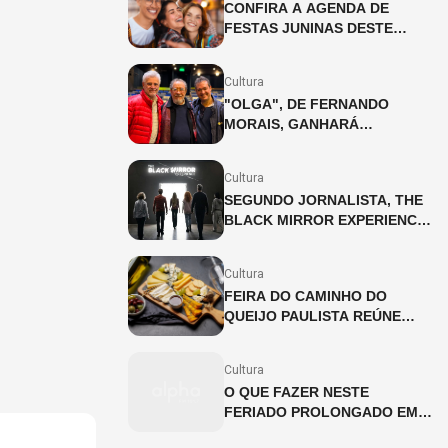
CONFIRA A AGENDA DE
FESTAS JUNINAS DESTE
FINAL DE SEMANA (27 E
28/06)
Cultura
"OLGA", DE FERNANDO
MORAIS, GANHARÁ
ADAPTAÇÃO INÉDITA PARA
OS PALCOS
Cultura
SEGUNDO JORNALISTA, THE
BLACK MIRROR EXPERIENCE
CHEGA A SÃO PAULO EM
JULHO
Cultura
FEIRA DO CAMINHO DO
QUEIJO PAULISTA REÚNE
PRODUTORES ARTESANAIS
NA CINEMATECA BRASILEIRA
Cultura
O QUE FAZER NESTE
FERIADO PROLONGADO EM
SP?