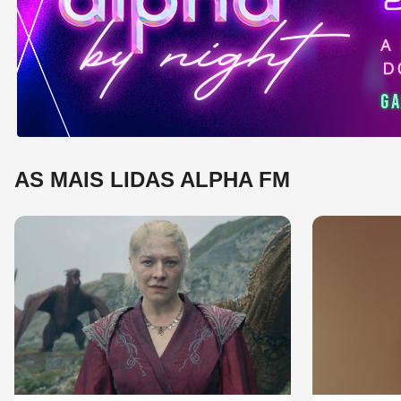
e 
mú
AS MAIS LIDAS ALPHA FM