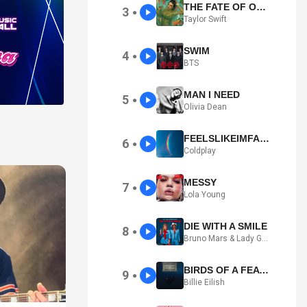
THE FATE OF OPHELIA
3
●
Taylor Swift
SWIM
4
●
BTS
MAN I NEED
5
●
Olivia Dean
FEELSLIKEIMFALLINGINLOVE
6
●
Coldplay
MESSY
7
●
Lola Young
DIE WITH A SMILE
8
●
Bruno Mars & Lady Gaga
BIRDS OF A FEATHER
9
●
Billie Eilish