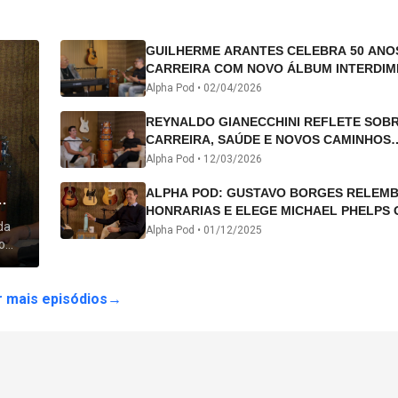
GUILHERME ARANTES CELEBRA 50 ANO
CARREIRA COM NOVO ÁLBUM INTERDIM
E TURNÊ “50 ANOS-LUZ”
Alpha Pod •
02/04/2026
REYNALDO GIANECCHINI REFLETE SOB
CARREIRA, SAÚDE E NOVOS CAMINHOS
ARTÍSTICOS NO ALPHA POD
Alpha Pod •
12/03/2026
ALPHA POD: GUSTAVO BORGES RELEM
HONRARIAS E ELEGE MICHAEL PHELPS 
da
ATLETA DA HISTÓRIA
Alpha Pod •
01/12/2025
o
 lhe
 mais episódios
→