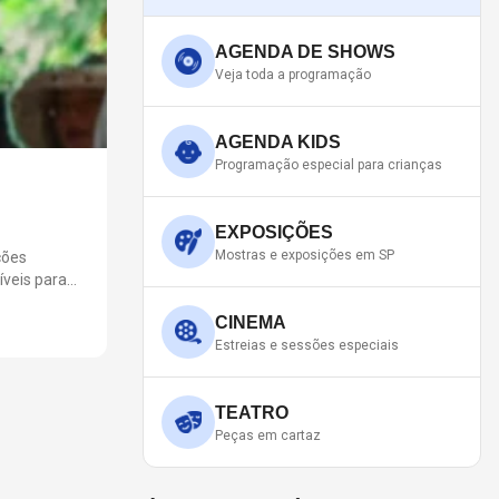
AGENDA DE SHOWS
Veja toda a programação
AGENDA KIDS
Programação especial para crianças
 VOCÊ GUARDEI O AMOR" EM SÃO PA
EXPOSIÇÕES
Mostras e exposições em SP
re agosto de dezembro deste ano, o cantor estará na estrada rodando 
CINEMA
Estreias e sessões especiais
TEATRO
Peças em cartaz