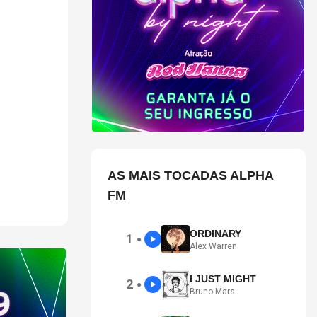
AS MAIS TOCADAS ALPHA
FM
ORDINARY
1
●
Alex Warren
I JUST MIGHT
2
●
Bruno Mars