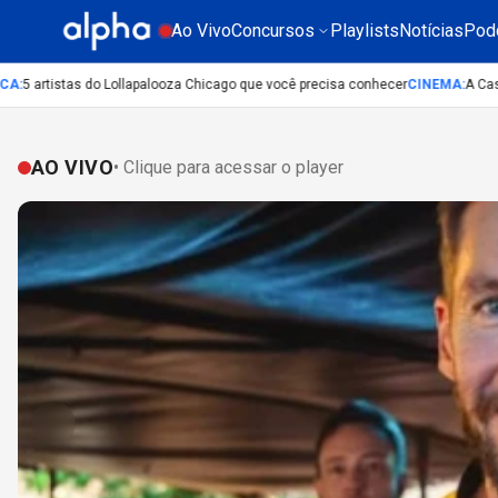
Ao Vivo
Concursos
Playlists
Notícias
Pod
 artistas do Lollapalooza Chicago que você precisa conhecer
CINEMA
:
A Casa do
AO VIVO
• Clique para acessar o player