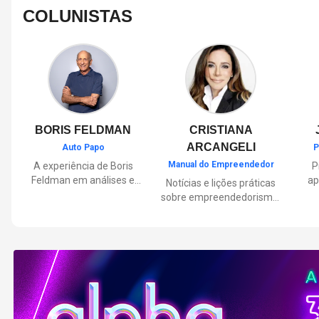
COLUNISTAS
BORIS FELDMAN
CRISTIANA
ARCANGELI
Auto Papo
P
Manual do Empreendedor
A experiência de Boris
P
Feldman em análises e
ap
Notícias e lições práticas
orientações sobre o
sobre empreendedorismo,
universo automotivo,
pa
inovação e liderança, com
trazendo informações
Por
reflexões de quem
sobre mobilidade,
mu
entende de negócios.
manutenção,
lançamentos, tecnologia e
Lan
tudo o que envolve o dia a
dia dos motoristas.
nas