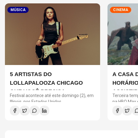
MÚSICA
CINEMA
5 ARTISTAS DO
A CASA 
LOLLAPALOOZA CHICAGO
HORÁRIO
QUE VOCÊ PRECISA
ASSISTI
Festival acontece até este domingo (2), em
Terceira tem
CONHECER
PRECISA
Illinois, nos Estados Unidos
na HBO Max e
entre os Tar
NOVA T