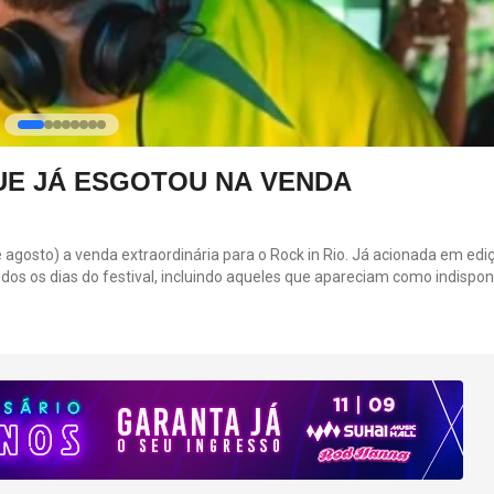
NANDO REIS ESTREIA TURNÊ "PRA
TUDO SOBRE O SHOW
Nando Reis está prestes de iniciar uma nova agenda de shows. Ent
o show "Pra Você Guardei O Amor".