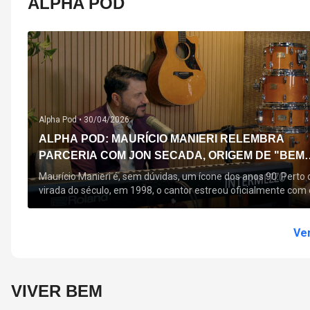
ALPHA POD
Alpha Pod •
30/04/2026
ALPHA POD: MAURÍCIO MANIERI RELEMBRA
PARCERIA COM JON SECADA, ORIGEM DE "BEM
QUERER" E MAIS
Maurício Manieri é, sem dúvidas, um ícone dos anos 90. Perto 
virada do século, em 1998, o cantor estreou oficialmente com 
seu primeiro disco, "A Noite Inteira", no qual estão canções que
acompanham até hoje, quase trinta anos mais tarde: "Bem
Querer" e "Minha Menina". Em 2026, o astro segue com o […]
Ver
VIVER BEM