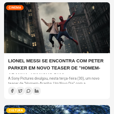
CINEMA
LIONEL MESSI SE ENCONTRA COM PETER
PARKER EM NOVO TEASER DE "HOMEM-
ARANHA: UM NOVO DIA"
A Sony Pictures divulgou, nesta terça-feira (30), um novo
teaser de "Homem-Aranha: Um Novo Dia" com a
participação de Lionel Messi. O astro argentino divide a cena
com o universo do herói em uma ação promocional do filme.
CULTURA