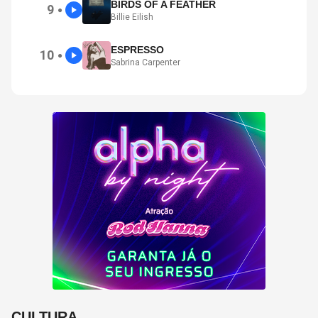
BIRDS OF A FEATHER
9
●
Billie Eilish
ESPRESSO
10
●
Sabrina Carpenter
CULTURA