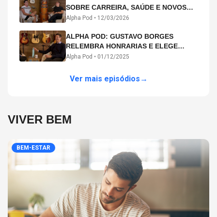
SOBRE CARREIRA, SAÚDE E NOVOS
CAMINHOS ARTÍSTICOS NO ALPHA
Alpha Pod •
12/03/2026
POD
ALPHA POD: GUSTAVO BORGES
RELEMBRA HONRARIAS E ELEGE
MICHAEL PHELPS O MAIOR ATLETA DA
Alpha Pod •
01/12/2025
HISTÓRIA
Ver mais episódios
→
VIVER BEM
BEM-ESTAR