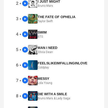
I JUST MIGHT
2
●
Bruno Mars
THE FATE OF OPHELIA
3
●
Taylor Swift
SWIM
4
●
BTS
MAN I NEED
5
●
Olivia Dean
FEELSLIKEIMFALLINGINLOVE
6
●
Coldplay
MESSY
7
●
Lola Young
DIE WITH A SMILE
8
●
Bruno Mars & Lady Gaga