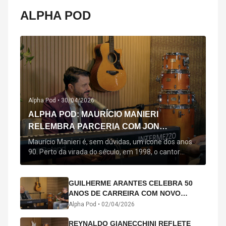
ALPHA POD
Alpha Pod •
30/04/2026
ALPHA POD: MAURÍCIO MANIERI
RELEMBRA PARCERIA COM JON
SECADA, ORIGEM DE "BEM QUERER" E
Maurício Manieri é, sem dúvidas, um ícone dos anos
MAIS
90. Perto da virada do século, em 1998, o cantor
estreou oficialmente com o seu primeiro disco, "A
Noite Inteira", no qual estão canções que lhe
acompanham até hoje, quase trinta anos mais tarde:
GUILHERME ARANTES CELEBRA 50
"Bem Querer" e "Minha Menina". Em 2026, o astro
ANOS DE CARREIRA COM NOVO
segue com o […]
ÁLBUM INTERDIMENSIONAL E TURNÊ
Alpha Pod •
02/04/2026
“50 ANOS-LUZ”
REYNALDO GIANECCHINI REFLETE