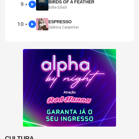
BIRDS OF A FEATHER
9
●
Billie Eilish
ESPRESSO
10
●
Sabrina Carpenter
CULTURA