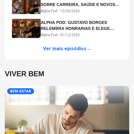
SOBRE CARREIRA, SAÚDE E NOVOS
CAMINHOS ARTÍSTICOS NO ALPHA
Alpha Pod •
12/03/2026
POD
ALPHA POD: GUSTAVO BORGES
RELEMBRA HONRARIAS E ELEGE
MICHAEL PHELPS O MAIOR ATLETA DA
Alpha Pod •
01/12/2025
HISTÓRIA
Ver mais episódios
→
VIVER BEM
BEM-ESTAR