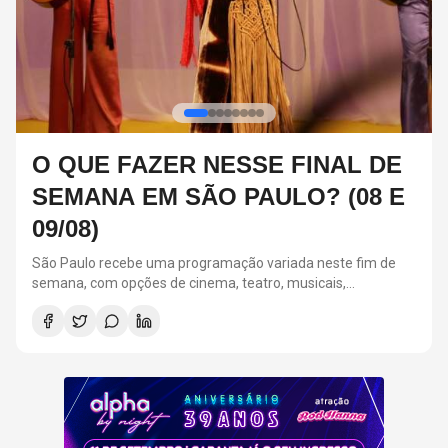
O QUE FAZER NESSE FINAL DE
SEMANA EM SÃO PAULO? (08 E
09/08)
São Paulo recebe uma programação variada neste fim de
semana, com opções de cinema, teatro, musicais,
gastronomia e eventos gratuitos. Entre os destaques estão a
sessão especial de Homem com H na Cinemateca Brasileira,
o GatoFest no CCSP, o São Julhão Festival, o Festival Viva
México e os espetáculos Lia Lia, 7 Mulheres e Um Mistério e
Mamma Mia!. As atrações acontecem entre os dias 8 e 9 de
agosto em diferentes regiões da capital.