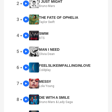
I JUST MIGHT
2
●
Bruno Mars
THE FATE OF OPHELIA
3
●
Taylor Swift
SWIM
4
●
BTS
MAN I NEED
5
●
Olivia Dean
FEELSLIKEIMFALLINGINLOVE
6
●
Coldplay
MESSY
7
●
Lola Young
DIE WITH A SMILE
8
●
Bruno Mars & Lady Gaga