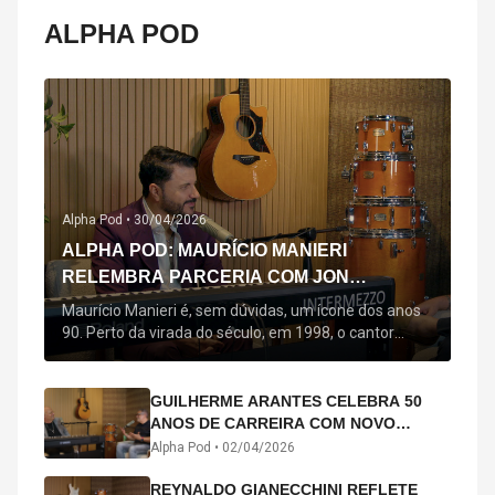
ALPHA POD
Alpha Pod •
30/04/2026
ALPHA POD: MAURÍCIO MANIERI
RELEMBRA PARCERIA COM JON
SECADA, ORIGEM DE "BEM QUERER" E
Maurício Manieri é, sem dúvidas, um ícone dos anos
MAIS
90. Perto da virada do século, em 1998, o cantor
estreou oficialmente com o seu primeiro disco, "A
Noite Inteira", no qual estão canções que lhe
acompanham até hoje, quase trinta anos mais tarde:
GUILHERME ARANTES CELEBRA 50
"Bem Querer" e "Minha Menina". Em 2026, o astro
ANOS DE CARREIRA COM NOVO
segue com o […]
ÁLBUM INTERDIMENSIONAL E TURNÊ
Alpha Pod •
02/04/2026
“50 ANOS-LUZ”
REYNALDO GIANECCHINI REFLETE