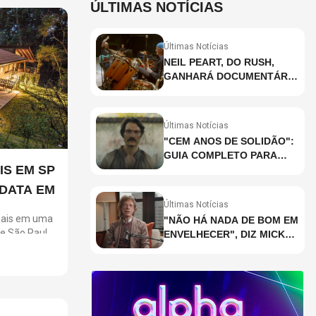
ÚLTIMAS NOTÍCIAS
Últimas Notícias
NEIL PEART, DO RUSH,
GANHARÁ DOCUMENTÁRIO
INÉDITO COM
PARTICIPAÇÃO DE CHAD
SMITH, STEWART
Últimas Notícias
COPELAND E DANNY
"CEM ANOS DE SOLIDÃO":
CAREY
GUIA COMPLETO PARA
IS EM SP
ENTENDER A RETA FINAL
DA ADAPTAÇÃO DA
 DATA EM
NETFLIX
Últimas Notícias
 Pais em uma
"NÃO HÁ NADA DE BOM EM
de São Paulo
ENVELHECER", DIZ MICK
mbinam
JAGGER
a e
as
em Campos do
Porto Feliz,