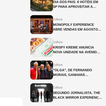
DIA DOS PAIS: 8 HOTÉIS EM
SP PARA APROVEITAR A
DATA EM FAMÍLIA
Cultura
MONOPOLY EXPERIENCE
ABRE VENDAS EM AGOSTO
EM SÃO PAULO
Cultura
KRISPY KREME ANUNCIA
NOVA UNIDADE NA AVENIDA
PAULISTA
Cultura
"OLGA", DE FERNANDO
MORAIS, GANHARÁ
ADAPTAÇÃO INÉDITA PARA
OS PALCOS
Cultura
SEGUNDO JORNALISTA, THE
BLACK MIRROR EXPERIENCE
CHEGA A SÃO PAULO EM