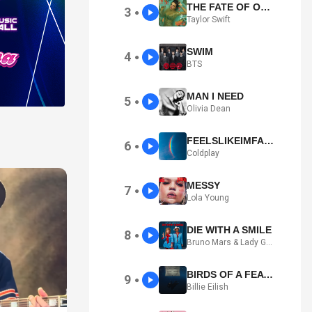
THE FATE OF OPHELIA
3
●
Taylor Swift
SWIM
4
●
BTS
MAN I NEED
5
●
Olivia Dean
FEELSLIKEIMFALLINGINLOVE
6
●
Coldplay
MESSY
7
●
Lola Young
DIE WITH A SMILE
8
●
Bruno Mars & Lady Gaga
BIRDS OF A FEATHER
9
●
Billie Eilish