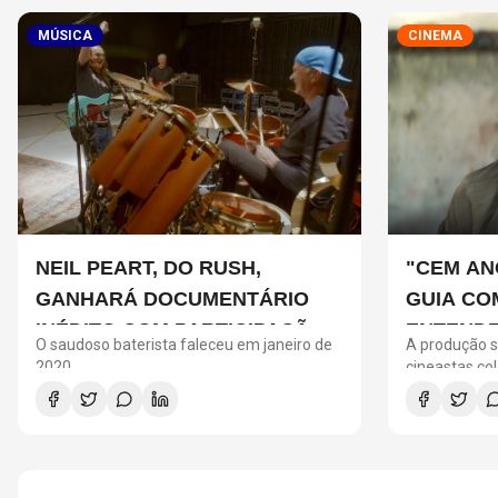
MÚSICA
CINEMA
NEIL PEART, DO RUSH,
"CEM AN
GANHARÁ DOCUMENTÁRIO
GUIA CO
INÉDITO COM PARTICIPAÇÃO
ENTENDE
O saudoso baterista faleceu em janeiro de
A produção s
DE CHAD SMITH, STEWART
ADAPTAÇ
2020
cineastas co
Moreno e foi
COPELAND E DANNY CAREY
Colômbia, e
compromisso 
cultural da ob