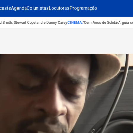
casts
Agenda
Colunistas
Locutoras
Programação
ith, Stewart Copeland e Danny Carey
CINEMA
:
"Cem Anos de Solidão": guia comple