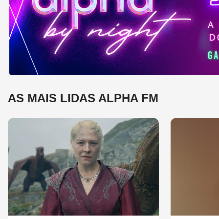
e 
mú
AS MAIS LIDAS ALPHA FM