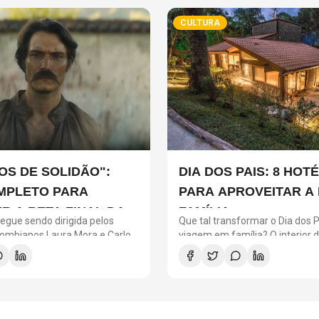
CULTURA
OS DE SOLIDÃO":
DIA DOS PAIS: 8 HOTÉ
MPLETO PARA
PARA APROVEITAR A
R A RETA FINAL DA
FAMÍLIA
egue sendo dirigida pelos
Que tal transformar o Dia dos
ÃO DA NETFLIX
lombianos Laura Mora e Carlos
viagem em família? O interior 
 inteiramente filmada na
reúne hotéis e resorts que co
m espanhol, mantendo o
conforto, natureza, gastronomi
de preservar a identidade
atividades para todas as idades. Entre 
ra original.
opções estão o Hotel Toriba, 
Jordão, o Fasano Boa Vista, em 