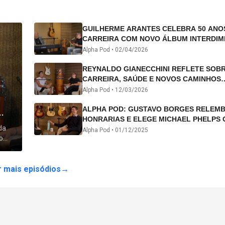
GUILHERME ARANTES CELEBRA 50 ANO
CARREIRA COM NOVO ÁLBUM INTERDIM
E TURNÊ “50 ANOS-LUZ”
Alpha Pod •
02/04/2026
REYNALDO GIANECCHINI REFLETE SOB
CARREIRA, SAÚDE E NOVOS CAMINHOS
ARTÍSTICOS NO ALPHA POD
Alpha Pod •
12/03/2026
ALPHA POD: GUSTAVO BORGES RELEM
HONRARIAS E ELEGE MICHAEL PHELPS 
da
ATLETA DA HISTÓRIA
Alpha Pod •
01/12/2025
o
 lhe
 mais episódios
→