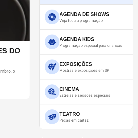
AGENDA DE SHOWS
Veja toda a programação
AGENDA KIDS
Programação especial para crianças
ES DO
A CASA DO DRAGÃO: O QU
TEMPORADA DO SERIADO?
EXPOSIÇÕES
Mostras e exposições em SP
embro, o
A terceira temporada de "A Casa do Dragão" chega a
dos Dragões.
CINEMA
Estreias e sessões especiais
TEATRO
Peças em cartaz