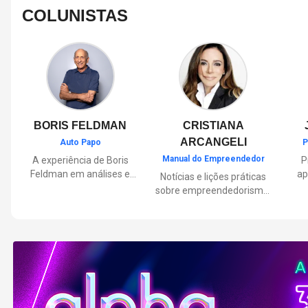
COLUNISTAS
BORIS FELDMAN
CRISTIANA
ARCANGELI
Auto Papo
P
Manual do Empreendedor
A experiência de Boris
P
Feldman em análises e
ap
Notícias e lições práticas
orientações sobre o
sobre empreendedorismo,
universo automotivo,
pa
inovação e liderança, com
trazendo informações
Por
reflexões de quem
sobre mobilidade,
mu
entende de negócios.
manutenção,
lançamentos, tecnologia e
Lan
tudo o que envolve o dia a
dia dos motoristas.
nas