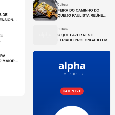
JULHO
Cultura
FEIRA DO CAMINHO DO
S DE
QUEIJO PAULISTA REÚNE
ENSIONAL
PRODUTORES ARTESANAIS
NA CINEMATECA BRASILEIRA
Cultura
O QUE FAZER NESTE
RE
FERIADO PROLONGADO EM
SP?
BRA
O MAIOR