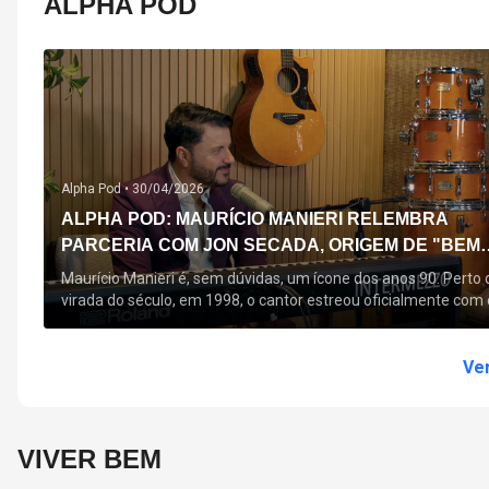
ALPHA POD
Alpha Pod •
30/04/2026
ALPHA POD: MAURÍCIO MANIERI RELEMBRA
PARCERIA COM JON SECADA, ORIGEM DE "BEM
QUERER" E MAIS
Maurício Manieri é, sem dúvidas, um ícone dos anos 90. Perto 
virada do século, em 1998, o cantor estreou oficialmente com 
seu primeiro disco, "A Noite Inteira", no qual estão canções que
acompanham até hoje, quase trinta anos mais tarde: "Bem
Querer" e "Minha Menina". Em 2026, o astro segue com o […]
Ver
VIVER BEM