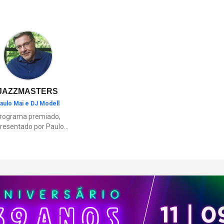
o Hotel Fazenda Dona Carolina, 
Mavsa Resort, em Cesário Lang
outros destinos ideais para qu
aproveitar o fim de semana lo
capital.
JAZZMASTERS
aulo Mai e DJ Modell
rograma premiado,
resentado por Paulo
Mai e DJ Modell, e
rticipação de Renata
to. A história da black
sic mais refinada, do
Soul ao House.
çamentos e histórias
sobre artistas e
movimentos que
ceram a partir do jazz