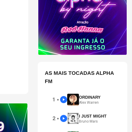
em Itatiba, o
e, além de
em deseja
nge da
AS MAIS TOCADAS ALPHA
FM
ORDINARY
1
●
Alex Warren
I JUST MIGHT
2
●
Bruno Mars