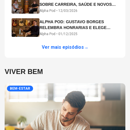
SOBRE CARREIRA, SAÚDE E NOVOS
CAMINHOS ARTÍSTICOS NO ALPHA
Alpha Pod •
12/03/2026
POD
ALPHA POD: GUSTAVO BORGES
RELEMBRA HONRARIAS E ELEGE
MICHAEL PHELPS O MAIOR ATLETA DA
Alpha Pod •
01/12/2025
HISTÓRIA
Ver mais episódios
→
VIVER BEM
BEM-ESTAR