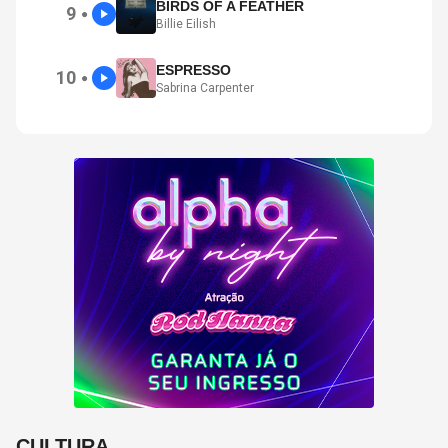
BIRDS OF A FEATHER
9
●
Billie Eilish
ESPRESSO
10
●
Sabrina Carpenter
CULTURA