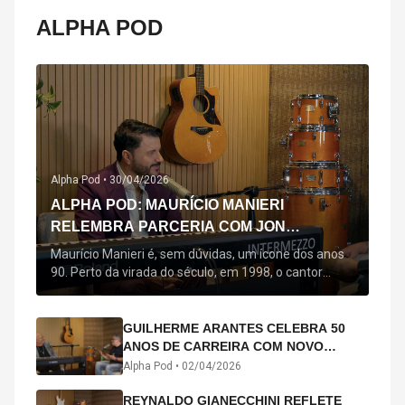
ALPHA POD
Alpha Pod •
30/04/2026
ALPHA POD: MAURÍCIO MANIERI
RELEMBRA PARCERIA COM JON
SECADA, ORIGEM DE "BEM QUERER" E
Maurício Manieri é, sem dúvidas, um ícone dos anos
MAIS
90. Perto da virada do século, em 1998, o cantor
estreou oficialmente com o seu primeiro disco, "A
Noite Inteira", no qual estão canções que lhe
acompanham até hoje, quase trinta anos mais tarde:
GUILHERME ARANTES CELEBRA 50
"Bem Querer" e "Minha Menina". Em 2026, o astro
ANOS DE CARREIRA COM NOVO
segue com o […]
ÁLBUM INTERDIMENSIONAL E TURNÊ
Alpha Pod •
02/04/2026
“50 ANOS-LUZ”
REYNALDO GIANECCHINI REFLETE