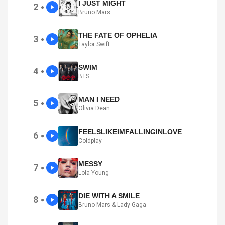
I JUST MIGHT
2
●
Bruno Mars
THE FATE OF OPHELIA
3
●
Taylor Swift
SWIM
4
●
BTS
MAN I NEED
5
●
Olivia Dean
FEELSLIKEIMFALLINGINLOVE
6
●
Coldplay
MESSY
7
●
Lola Young
DIE WITH A SMILE
8
●
Bruno Mars & Lady Gaga