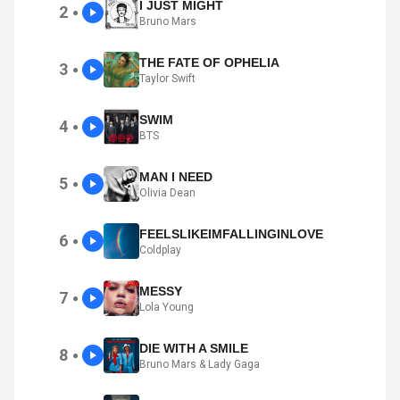
I JUST MIGHT
2
●
Bruno Mars
THE FATE OF OPHELIA
3
●
Taylor Swift
SWIM
4
●
BTS
MAN I NEED
5
●
Olivia Dean
FEELSLIKEIMFALLINGINLOVE
6
●
Coldplay
MESSY
7
●
Lola Young
DIE WITH A SMILE
8
●
Bruno Mars & Lady Gaga