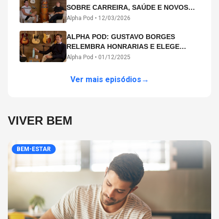
SOBRE CARREIRA, SAÚDE E NOVOS
CAMINHOS ARTÍSTICOS NO ALPHA
Alpha Pod •
12/03/2026
POD
ALPHA POD: GUSTAVO BORGES
RELEMBRA HONRARIAS E ELEGE
MICHAEL PHELPS O MAIOR ATLETA DA
Alpha Pod •
01/12/2025
HISTÓRIA
Ver mais episódios
→
VIVER BEM
BEM-ESTAR