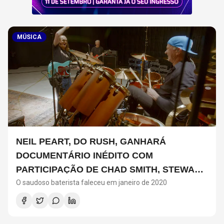
MÚSICA
NEIL PEART, DO RUSH, GANHARÁ
DOCUMENTÁRIO INÉDITO COM
PARTICIPAÇÃO DE CHAD SMITH, STEWART
O saudoso baterista faleceu em janeiro de 2020
COPELAND E DANNY CAREY