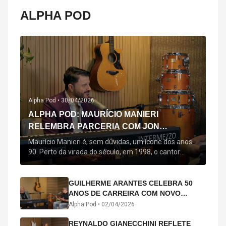
ALPHA POD
Alpha Pod •
30/04/2026
ALPHA POD: MAURÍCIO MANIERI
RELEMBRA PARCERIA COM JON
SECADA, ORIGEM DE "BEM QUERER" E
Maurício Manieri é, sem dúvidas, um ícone dos anos
MAIS
90. Perto da virada do século, em 1998, o cantor
estreou oficialmente com o seu primeiro disco, "A
Noite Inteira", no qual estão canções que lhe
acompanham até hoje, quase trinta anos mais tarde:
GUILHERME ARANTES CELEBRA 50
"Bem Querer" e "Minha Menina". Em 2026, o astro
ANOS DE CARREIRA COM NOVO
segue com o […]
ÁLBUM INTERDIMENSIONAL E TURNÊ
Alpha Pod •
02/04/2026
“50 ANOS-LUZ”
REYNALDO GIANECCHINI REFLETE