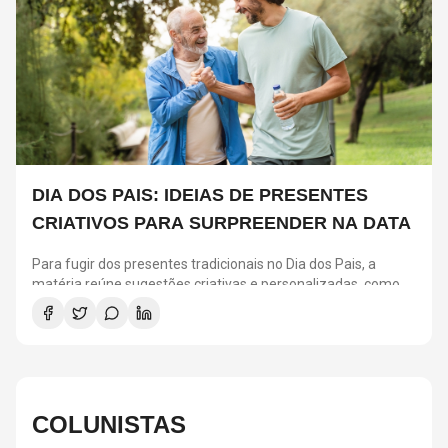
DIA DOS PAIS: IDEIAS DE PRESENTES
CRIATIVOS PARA SURPREENDER NA DATA
Para fugir dos presentes tradicionais no Dia dos Pais, a
matéria reúne sugestões criativas e personalizadas, como
vinis, cursos de gastronomia, assinaturas de café, ingressos
para shows, ensaios em família e experiências
compartilhadas. A ideia é escolher algo que combine com os
interesses de cada pai e ajude a criar novas lembranças.
COLUNISTAS