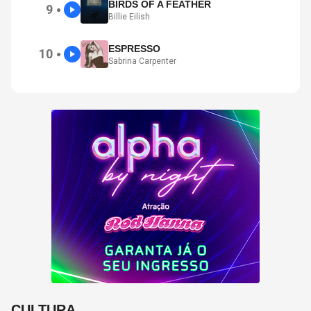
BIRDS OF A FEATHER
9
●
Billie Eilish
ESPRESSO
10
●
Sabrina Carpenter
CULTURA