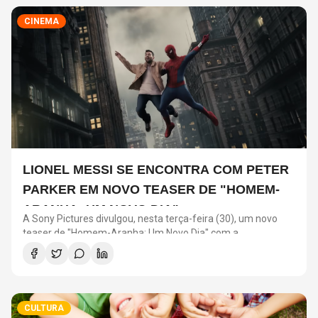
CINEMA
LIONEL MESSI SE ENCONTRA COM PETER
PARKER EM NOVO TEASER DE "HOMEM-
ARANHA: UM NOVO DIA"
A Sony Pictures divulgou, nesta terça-feira (30), um novo
teaser de "Homem-Aranha: Um Novo Dia" com a
participação de Lionel Messi. O astro argentino divide a cena
com o universo do herói em uma ação promocional do filme.
CULTURA