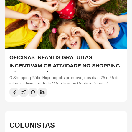
OFICINAS INFANTIS GRATUITAS
INCENTIVAM CRIATIVIDADE NO SHOPPING
PÁTIO HIGIENÓPOLIS
O Shopping Pátio Higienópolis promove, nos dias 25 e 26 de
julho, a oficina gratuita “Meu Próprio Quebra-Cabeça”,
voltada para crianças a partir de 4 anos. A atividade faz
parte da programação “Menos Telas, Mais Imaginação” e
incentiva criatividade, coordenação motora e interação
social. As oficinas acontecem das 12h às 18h, no Piso
Terraço, com ingresso resgatado pelo aplicativo Iguatemi
One.
COLUNISTAS