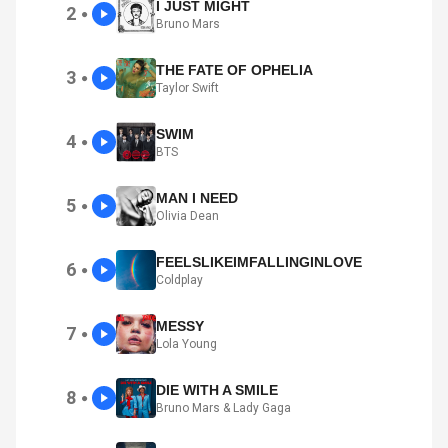
I JUST MIGHT
2
●
Bruno Mars
THE FATE OF OPHELIA
3
●
Taylor Swift
SWIM
4
●
BTS
MAN I NEED
5
●
Olivia Dean
FEELSLIKEIMFALLINGINLOVE
6
●
Coldplay
MESSY
7
●
Lola Young
DIE WITH A SMILE
8
●
Bruno Mars & Lady Gaga