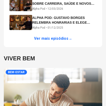
SOBRE CARREIRA, SAÚDE E NOVOS
CAMINHOS ARTÍSTICOS NO ALPHA
Alpha Pod •
12/03/2026
POD
ALPHA POD: GUSTAVO BORGES
RELEMBRA HONRARIAS E ELEGE
MICHAEL PHELPS O MAIOR ATLETA DA
Alpha Pod •
01/12/2025
HISTÓRIA
Ver mais episódios
→
VIVER BEM
BEM-ESTAR