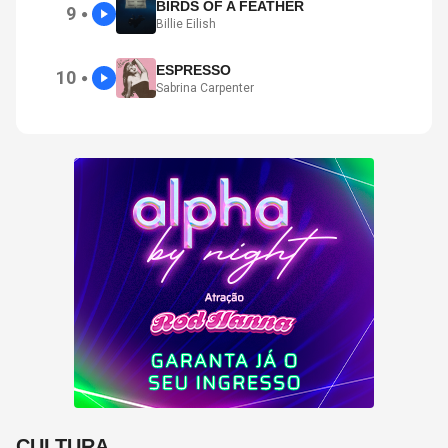
BIRDS OF A FEATHER
9
●
Billie Eilish
ESPRESSO
10
●
Sabrina Carpenter
CULTURA