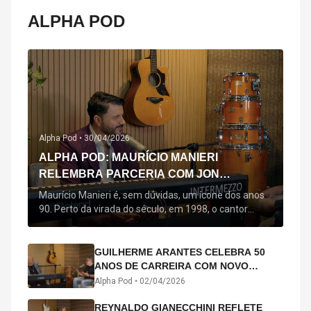
ALPHA POD
Alpha Pod •
30/04/2026
ALPHA POD: MAURÍCIO MANIERI
RELEMBRA PARCERIA COM JON
SECADA, ORIGEM DE "BEM QUERER" E
Maurício Manieri é, sem dúvidas, um ícone dos anos
MAIS
90. Perto da virada do século, em 1998, o cantor
estreou oficialmente com o seu primeiro disco, "A
Noite Inteira", no qual estão canções que lhe
acompanham até hoje, quase trinta anos mais tarde:
GUILHERME ARANTES CELEBRA 50
"Bem Querer" e "Minha Menina". Em 2026, o astro
ANOS DE CARREIRA COM NOVO
segue com o […]
ÁLBUM INTERDIMENSIONAL E TURNÊ
Alpha Pod •
02/04/2026
“50 ANOS-LUZ”
REYNALDO GIANECCHINI REFLETE