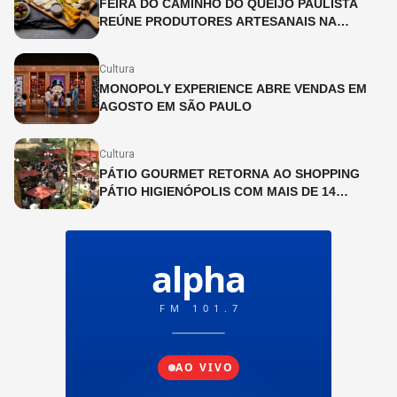
FEIRA DO CAMINHO DO QUEIJO PAULISTA
REÚNE PRODUTORES ARTESANAIS NA
CINEMATECA BRASILEIRA
Cultura
MONOPOLY EXPERIENCE ABRE VENDAS EM
AGOSTO EM SÃO PAULO
Cultura
PÁTIO GOURMET RETORNA AO SHOPPING
PÁTIO HIGIENÓPOLIS COM MAIS DE 14
OPERAÇÕES GASTRONÔMICAS