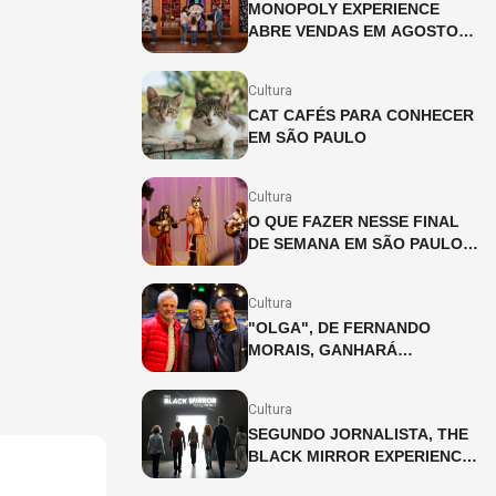
MONOPOLY EXPERIENCE
ABRE VENDAS EM AGOSTO
EM SÃO PAULO
Cultura
CAT CAFÉS PARA CONHECER
EM SÃO PAULO
Cultura
O QUE FAZER NESSE FINAL
DE SEMANA EM SÃO PAULO?
(08 E 09/08)
Cultura
"OLGA", DE FERNANDO
MORAIS, GANHARÁ
ADAPTAÇÃO INÉDITA PARA
OS PALCOS
Cultura
SEGUNDO JORNALISTA, THE
BLACK MIRROR EXPERIENCE
CHEGA A SÃO PAULO EM