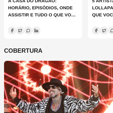
A CASA DO DRAGÃO:
5 ARTIS
HORÁRIO, EPISÓDIOS, ONDE
LOLLAP
ASSISTIR E TUDO O QUE VOCÊ
QUE VOC
PRECISA SABER SOBRE A
CONHEC
NOVA TEMPORADA
COBERTURA