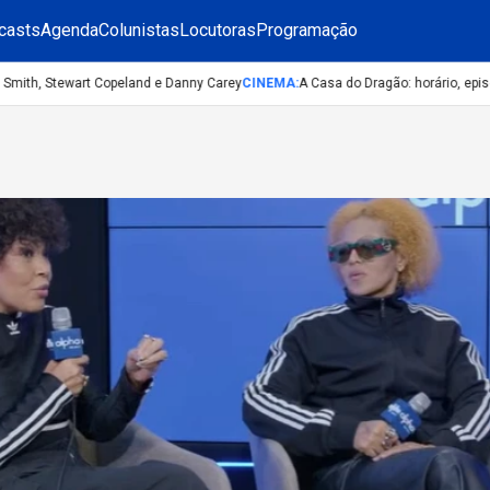
casts
Agenda
Colunistas
Locutoras
Programação
ith, Stewart Copeland e Danny Carey
CINEMA
:
A Casa do Dragão: horário, episódio