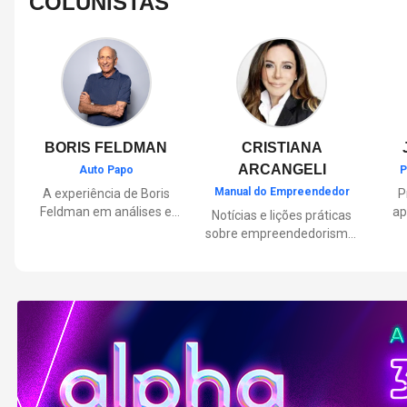
COLUNISTAS
BORIS FELDMAN
CRISTIANA
ARCANGELI
Auto Papo
P
Manual do Empreendedor
A experiência de Boris
P
Feldman em análises e
ap
Notícias e lições práticas
orientações sobre o
sobre empreendedorismo,
universo automotivo,
pa
inovação e liderança, com
trazendo informações
Por
reflexões de quem
sobre mobilidade,
mu
entende de negócios.
manutenção,
lançamentos, tecnologia e
Lan
tudo o que envolve o dia a
dia dos motoristas.
nas
e 