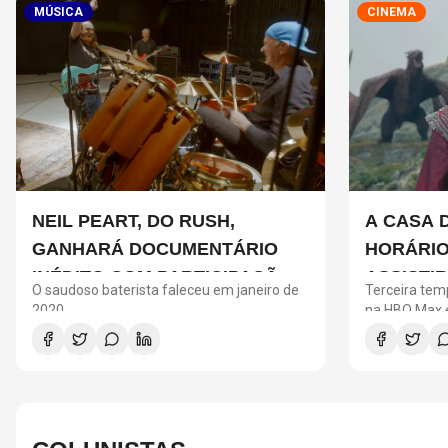
MÚSICA
CINEMA
NEIL PEART, DO RUSH,
A CASA 
GANHARÁ DOCUMENTÁRIO
HORÁRIO
INÉDITO COM PARTICIPAÇÃO
ASSISTI
O saudoso baterista faleceu em janeiro de
Terceira tem
DE CHAD SMITH, STEWART
PRECISA
2020
na HBO Max e
entre os Tar
COPELAND E DANNY CAREY
NOVA T