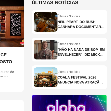
ÚLTIMAS NOTÍCIAS
Últimas Notícias
NEIL PEART, DO RUSH,
GANHARÁ DOCUMENTÁRIO
INÉDITO COM
PARTICIPAÇÃO DE CHAD
SMITH, STEWART
Últimas Notícias
COPELAND E DANNY
"NÃO HÁ NADA DE BOM EM
CAREY
NCE
ENVELHECER", DIZ MICK
JAGGER
GOSTO
ouros do
Últimas Notícias
ro, no
COALA FESTIVAL 2026
m ingressos
ANUNCIA NOVA ATRAÇÃO;
ara clientes
VEJA QUEM
gosto,
 no dia 6. A
 jogo em uma
ios,