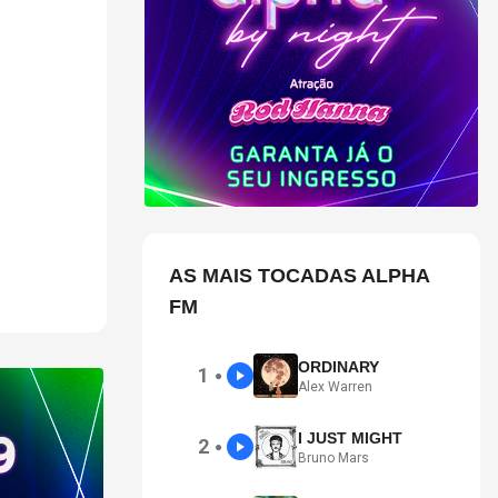
ões
 Banco e o
AS MAIS TOCADAS ALPHA
FM
ORDINARY
1
●
Alex Warren
I JUST MIGHT
2
●
Bruno Mars