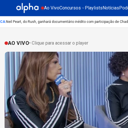
Ao Vivo
Concursos
Playlists
Notícias
Pod
Neil Peart, do Rush, ganhará documentário inédito com participação de Chad Sm
AO VIVO
• Clique para acessar o player