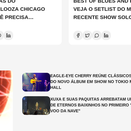
TAS DO
BEST OF BLUES AND 
ALOOZA CHICAGO
VEJA O SETLIST DO M
Ê PRECISA
RECENTE SHOW SOL
ER
EDDIE VEDDER
EAGLE-EYE CHERRY REÚNE CLÁSSICOS
DO NOVO ÁLBUM EM SHOW NO TOKIO 
HALL
XUXA E SUAS PAQUITAS ARREBATAM U
DE ETERNOS BAIXINHOS NO PRIMEIRO 
VOO DA NAVE"