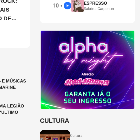
ROCK:
ESPRESSO
10
●
AIS
Sabrina Carpenter
O DE
 E MÚSICAS
MARINE
MA LEGIÃO
"ÚLTIMO
CULTURA
Cultura