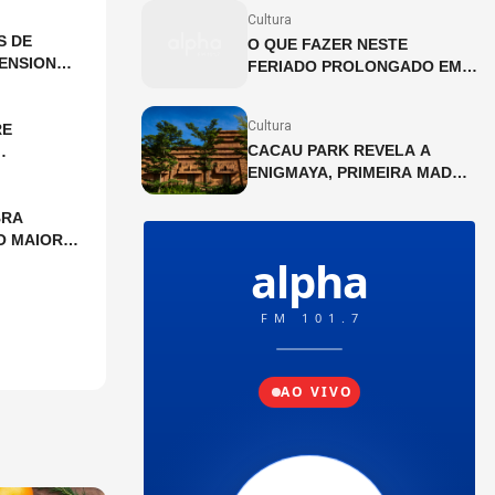
JULHO
Cultura
S DE
O QUE FAZER NESTE
ENSIONAL
FERIADO PROLONGADO EM
SP?
Cultura
RE
CACAU PARK REVELA A
ENIGMAYA, PRIMEIRA MAD
HOUSE DA AMÉRICA LATINA
BRA
O MAIOR