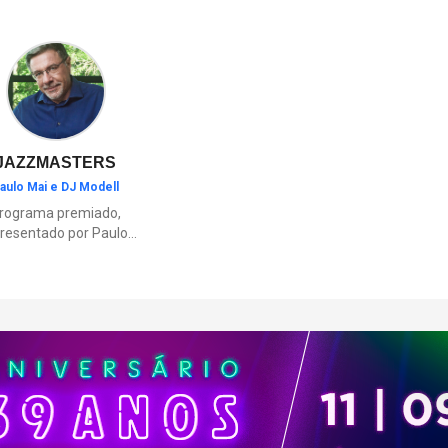
ambientes inspirados nas regi
brasileiras e elementos como o
“Vá para a Prisão”.
JAZZMASTERS
aulo Mai e DJ Modell
rograma premiado,
resentado por Paulo
Mai e DJ Modell, e
rticipação de Renata
to. A história da black
sic mais refinada, do
Soul ao House.
çamentos e histórias
sobre artistas e
movimentos que
ceram a partir do jazz
ajudaram a moldar a