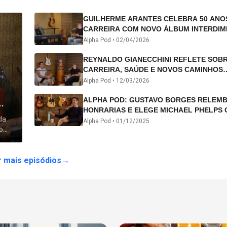
GUILHERME ARANTES CELEBRA 50 ANO
CARREIRA COM NOVO ÁLBUM INTERDIM
E TURNÊ “50 ANOS-LUZ”
Alpha Pod •
02/04/2026
REYNALDO GIANECCHINI REFLETE SOB
CARREIRA, SAÚDE E NOVOS CAMINHOS
ARTÍSTICOS NO ALPHA POD
Alpha Pod •
12/03/2026
ALPHA POD: GUSTAVO BORGES RELEM
HONRARIAS E ELEGE MICHAEL PHELPS 
da
ATLETA DA HISTÓRIA
Alpha Pod •
01/12/2025
o
 lhe
 mais episódios
→