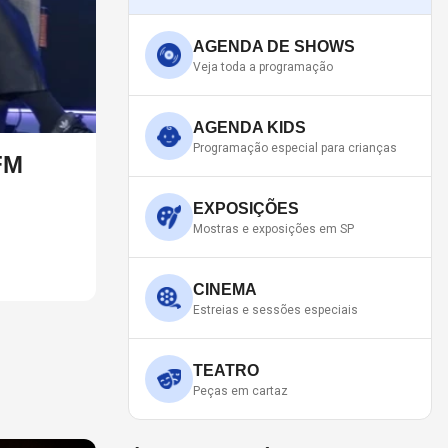
AGENDA DE SHOWS
Veja toda a programação
AGENDA KIDS
Programação especial para crianças
FM
RED HOT CHILI PEPPERS D
ANTHONY KIEDIS
EXPOSIÇÕES
Mostras e exposições em SP
O último álbum da banda foi lançado em 2022
CINEMA
Estreias e sessões especiais
TEATRO
Peças em cartaz