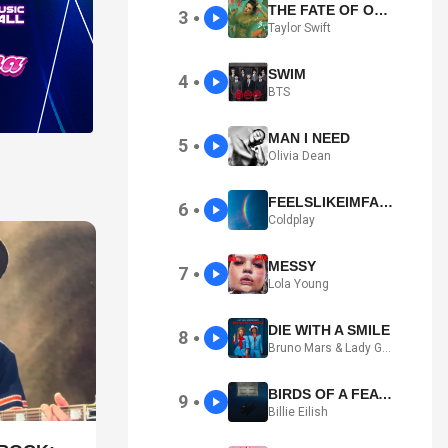
THE FATE OF OPHELIA
3
●
Taylor Swift
SWIM
4
●
BTS
MAN I NEED
5
●
Olivia Dean
FEELSLIKEIMFALLINGINLOVE
6
●
Coldplay
MESSY
7
●
Lola Young
DIE WITH A SMILE
8
●
Bruno Mars & Lady Gaga
BIRDS OF A FEATHER
9
●
Billie Eilish