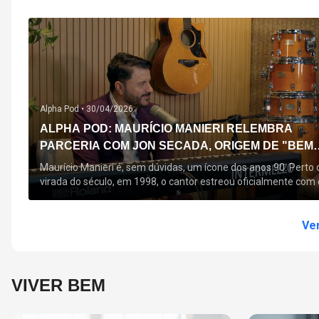
Alpha Pod •
30/04/2026
ALPHA POD: MAURÍCIO MANIERI RELEMBRA
PARCERIA COM JON SECADA, ORIGEM DE "BEM
QUERER" E MAIS
Maurício Manieri é, sem dúvidas, um ícone dos anos 90. Perto 
virada do século, em 1998, o cantor estreou oficialmente com 
seu primeiro disco, "A Noite Inteira", no qual estão canções que
acompanham até hoje, quase trinta anos mais tarde: "Bem
Querer" e "Minha Menina". Em 2026, o astro segue com o […]
Ver
VIVER BEM