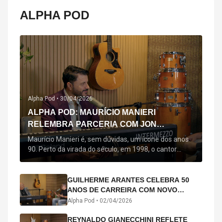
ALPHA POD
Alpha Pod •
30/04/2026
ALPHA POD: MAURÍCIO MANIERI
RELEMBRA PARCERIA COM JON
SECADA, ORIGEM DE "BEM QUERER" E
Maurício Manieri é, sem dúvidas, um ícone dos anos
MAIS
90. Perto da virada do século, em 1998, o cantor
estreou oficialmente com o seu primeiro disco, "A
Noite Inteira", no qual estão canções que lhe
acompanham até hoje, quase trinta anos mais tarde:
GUILHERME ARANTES CELEBRA 50
"Bem Querer" e "Minha Menina". Em 2026, o astro
ANOS DE CARREIRA COM NOVO
segue com o […]
ÁLBUM INTERDIMENSIONAL E TURNÊ
Alpha Pod •
02/04/2026
“50 ANOS-LUZ”
REYNALDO GIANECCHINI REFLETE