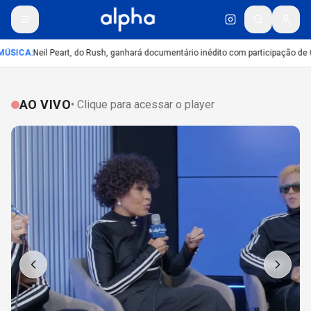
ÚSICA
:
Neil Peart, do Rush, ganhará documentário inédito com participação de 
AO VIVO
• Clique para acessar o player