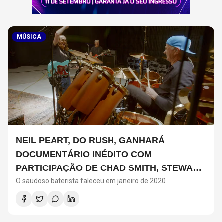
MÚSICA
NEIL PEART, DO RUSH, GANHARÁ
DOCUMENTÁRIO INÉDITO COM
PARTICIPAÇÃO DE CHAD SMITH, STEWART
O saudoso baterista faleceu em janeiro de 2020
COPELAND E DANNY CAREY