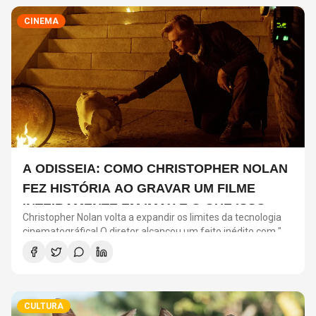
CINEMA
A ODISSEIA: COMO CHRISTOPHER NOLAN
FEZ HISTÓRIA AO GRAVAR UM FILME
INTEIRAMENTE EM IMAX E O QUE ISSO
Christopher Nolan volta a expandir os limites da tecnologia
SIGNIFICA
cinematográfica! O diretor alcançou um feito inédito com "A
Odisseia": o longa será o primeiro filme de ficção gravado
inteiramente com câmeras IMAX.
CULTURA