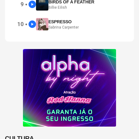
BIRDS OF A FEATHER
9
●
Billie Eilish
ESPRESSO
10
●
Sabrina Carpenter
CULTURA