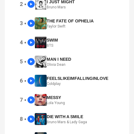
I JUST MIGHT
2
●
Bruno Mars
THE FATE OF OPHELIA
3
●
Taylor Swift
SWIM
4
●
BTS
MAN I NEED
5
●
Olivia Dean
FEELSLIKEIMFALLINGINLOVE
6
●
Coldplay
MESSY
7
●
Lola Young
DIE WITH A SMILE
8
●
Bruno Mars & Lady Gaga