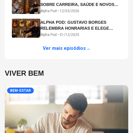
SOBRE CARREIRA, SAÚDE E NOVOS
CAMINHOS ARTÍSTICOS NO ALPHA
Alpha Pod •
12/03/2026
POD
ALPHA POD: GUSTAVO BORGES
RELEMBRA HONRARIAS E ELEGE
MICHAEL PHELPS O MAIOR ATLETA DA
Alpha Pod •
01/12/2025
HISTÓRIA
Ver mais episódios
→
VIVER BEM
BEM-ESTAR