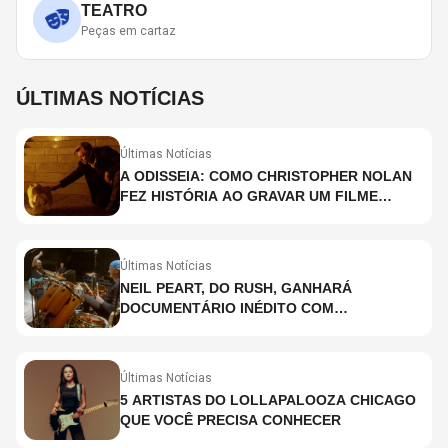
TEATRO
Peças em cartaz
ÚLTIMAS NOTÍCIAS
Últimas Notícias
A ODISSEIA: COMO CHRISTOPHER NOLAN
FEZ HISTÓRIA AO GRAVAR UM FILME
INTEIRAMENTE EM IMAX E O QUE ISSO
SIGNIFICA
Últimas Notícias
NEIL PEART, DO RUSH, GANHARÁ
DOCUMENTÁRIO INÉDITO COM
PARTICIPAÇÃO DE CHAD SMITH, STEWART
COPELAND E DANNY CAREY
Últimas Notícias
5 ARTISTAS DO LOLLAPALOOZA CHICAGO
QUE VOCÊ PRECISA CONHECER