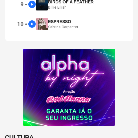
BIRDS OF A FEATHER
9
●
Billie Eilish
ESPRESSO
10
●
Sabrina Carpenter
CULTURA