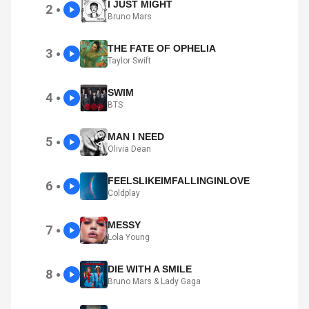
I JUST MIGHT
2
●
Bruno Mars
THE FATE OF OPHELIA
3
●
Taylor Swift
SWIM
4
●
BTS
MAN I NEED
5
●
Olivia Dean
FEELSLIKEIMFALLINGINLOVE
6
●
Coldplay
MESSY
7
●
Lola Young
DIE WITH A SMILE
8
●
Bruno Mars & Lady Gaga