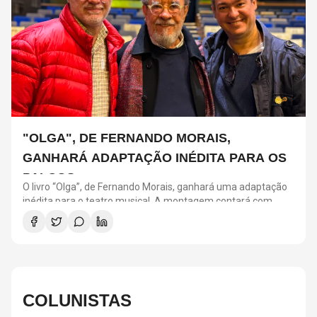
"OLGA", DE FERNANDO MORAIS,
GANHARÁ ADAPTAÇÃO INÉDITA PARA OS
PALCOS
O livro “Olga”, de Fernando Morais, ganhará uma adaptação
inédita para o teatro musical. A montagem contará com
direção de Tadeu Aguiar, direção musical de Thalyson
Rodrigues, composições e arranjos de Laura Visconti e letras
de Eduardo Bakr. A obra revisita a trajetória de Olga Benário
Prestes, militante alemã de origem judaica deportada pelo
governo brasileiro para a Alemanha nazista.
COLUNISTAS