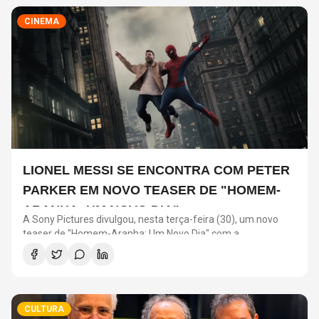
CINEMA
LIONEL MESSI SE ENCONTRA COM PETER
PARKER EM NOVO TEASER DE "HOMEM-
ARANHA: UM NOVO DIA"
A Sony Pictures divulgou, nesta terça-feira (30), um novo
teaser de "Homem-Aranha: Um Novo Dia" com a
participação de Lionel Messi. O astro argentino divide a cena
com o universo do herói em uma ação promocional do filme.
CULTURA