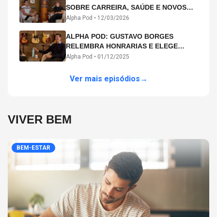
SOBRE CARREIRA, SAÚDE E NOVOS
CAMINHOS ARTÍSTICOS NO ALPHA
Alpha Pod •
12/03/2026
POD
ALPHA POD: GUSTAVO BORGES
RELEMBRA HONRARIAS E ELEGE
MICHAEL PHELPS O MAIOR ATLETA DA
Alpha Pod •
01/12/2025
HISTÓRIA
Ver mais episódios
→
VIVER BEM
BEM-ESTAR