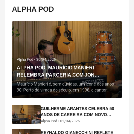
ALPHA POD
Alpha Pod •
30/04/2026
ALPHA POD: MAURÍCIO MANIERI
RELEMBRA PARCERIA COM JON
SECADA, ORIGEM DE "BEM QUERER" E
Maurício Manieri é, sem dúvidas, um ícone dos anos
MAIS
90. Perto da virada do século, em 1998, o cantor
estreou oficialmente com o seu primeiro disco, "A
Noite Inteira", no qual estão canções que lhe
acompanham até hoje, quase trinta anos mais tarde:
GUILHERME ARANTES CELEBRA 50
"Bem Querer" e "Minha Menina". Em 2026, o astro
ANOS DE CARREIRA COM NOVO
segue com o […]
ÁLBUM INTERDIMENSIONAL E TURNÊ
Alpha Pod •
02/04/2026
“50 ANOS-LUZ”
REYNALDO GIANECCHINI REFLETE