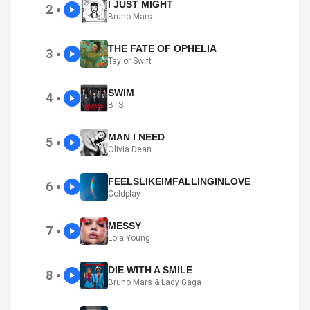
I JUST MIGHT
2
●
Bruno Mars
THE FATE OF OPHELIA
3
●
Taylor Swift
SWIM
4
●
BTS
MAN I NEED
5
●
Olivia Dean
FEELSLIKEIMFALLINGINLOVE
6
●
Coldplay
MESSY
7
●
Lola Young
DIE WITH A SMILE
8
●
Bruno Mars & Lady Gaga