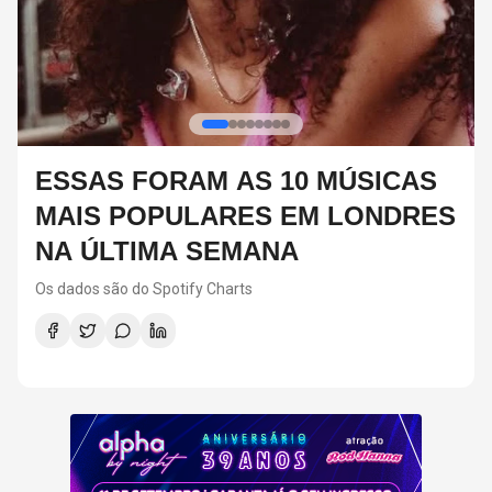
COM SHAKIRA NO TOPO, VEJA
S
AS MÚSICAS INTERNACIONAIS
MAIS OUVIDAS EM SP NA
ÚLTIMA SEMANA
Os dados são do Spotify Charts