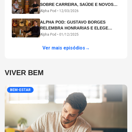
SOBRE CARREIRA, SAÚDE E NOVOS
CAMINHOS ARTÍSTICOS NO ALPHA
Alpha Pod •
12/03/2026
POD
ALPHA POD: GUSTAVO BORGES
RELEMBRA HONRARIAS E ELEGE
MICHAEL PHELPS O MAIOR ATLETA DA
Alpha Pod •
01/12/2025
HISTÓRIA
Ver mais episódios
→
VIVER BEM
BEM-ESTAR