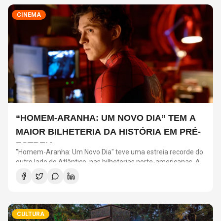
CINEMA
“HOMEM-ARANHA: UM NOVO DIA” TEM A
MAIOR BILHETERIA DA HISTÓRIA EM PRÉ-
ESTREIA
"Homem-Aranha: Um Novo Dia" teve uma estreia recorde do
outro lado do Atlântico, nas bilheterias norte-americanas. As
amostras de quarta-feira e quinta-feira do filme nos Estados
Unidos conquistaram impressionantes US$ 72 milhões em
prévias, um recorde histórico.
CULTURA