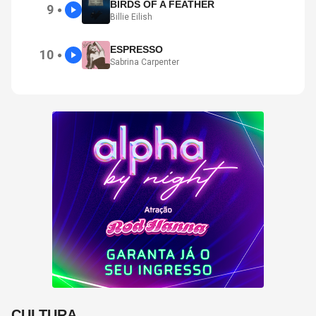
BIRDS OF A FEATHER
9
●
Billie Eilish
ESPRESSO
10
●
Sabrina Carpenter
CULTURA