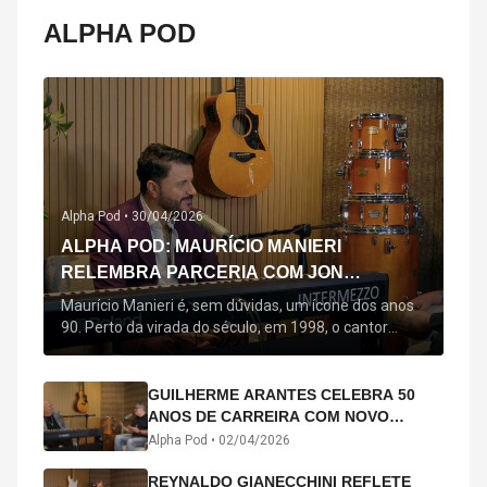
ALPHA POD
Alpha Pod •
30/04/2026
ALPHA POD: MAURÍCIO MANIERI
RELEMBRA PARCERIA COM JON
SECADA, ORIGEM DE "BEM QUERER" E
Maurício Manieri é, sem dúvidas, um ícone dos anos
MAIS
90. Perto da virada do século, em 1998, o cantor
estreou oficialmente com o seu primeiro disco, "A
Noite Inteira", no qual estão canções que lhe
acompanham até hoje, quase trinta anos mais tarde:
GUILHERME ARANTES CELEBRA 50
"Bem Querer" e "Minha Menina". Em 2026, o astro
ANOS DE CARREIRA COM NOVO
segue com o […]
ÁLBUM INTERDIMENSIONAL E TURNÊ
Alpha Pod •
02/04/2026
“50 ANOS-LUZ”
REYNALDO GIANECCHINI REFLETE