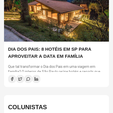
DIA DOS PAIS: 8 HOTÉIS EM SP PARA
APROVEITAR A DATA EM FAMÍLIA
Que tal transformar o Dia dos Pais em uma viagem em
família? O interior de São Paulo reúne hotéis e resorts que
combinam conforto, natureza, gastronomia e atividades
para todas as idades. Entre as opções estão o Hotel Toriba,
em Campos do Jordão, o Fasano Boa Vista, em Porto Feliz, o
Hotel Fazenda Dona Carolina, em Itatiba, o Mavsa Resort, em
Cesário Lange, além de outros destinos ideais para quem
deseja aproveitar o fim de semana longe da capital.
COLUNISTAS