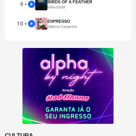
BIRDS OF A FEATHER
9
●
Billie Eilish
ESPRESSO
10
●
Sabrina Carpenter
CULTURA