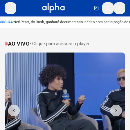
ÚSICA
:
Neil Peart, do Rush, ganhará documentário inédito com participação de 
AO VIVO
• Clique para acessar o player