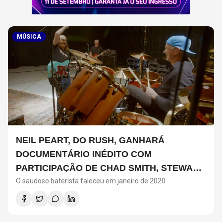
MÚSICA
NEIL PEART, DO RUSH, GANHARÁ
DOCUMENTÁRIO INÉDITO COM
PARTICIPAÇÃO DE CHAD SMITH, STEWART
O saudoso baterista faleceu em janeiro de 2020
COPELAND E DANNY CAREY