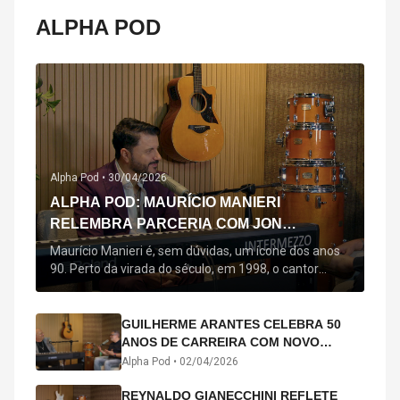
ALPHA POD
Alpha Pod •
30/04/2026
ALPHA POD: MAURÍCIO MANIERI
RELEMBRA PARCERIA COM JON
SECADA, ORIGEM DE "BEM QUERER" E
Maurício Manieri é, sem dúvidas, um ícone dos anos
MAIS
90. Perto da virada do século, em 1998, o cantor
estreou oficialmente com o seu primeiro disco, "A
Noite Inteira", no qual estão canções que lhe
acompanham até hoje, quase trinta anos mais tarde:
GUILHERME ARANTES CELEBRA 50
"Bem Querer" e "Minha Menina". Em 2026, o astro
ANOS DE CARREIRA COM NOVO
segue com o […]
ÁLBUM INTERDIMENSIONAL E TURNÊ
Alpha Pod •
02/04/2026
“50 ANOS-LUZ”
REYNALDO GIANECCHINI REFLETE