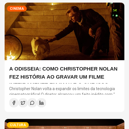
CINEMA
A ODISSEIA: COMO CHRISTOPHER NOLAN
FEZ HISTÓRIA AO GRAVAR UM FILME
INTEIRAMENTE EM IMAX E O QUE ISSO
Christopher Nolan volta a expandir os limites da tecnologia
SIGNIFICA
cinematográfica! O diretor alcançou um feito inédito com "A
Odisseia": o longa será o primeiro filme de ficção gravado
inteiramente com câmeras IMAX.
CULTURA