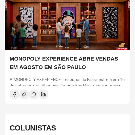
MONOPOLY EXPERIENCE ABRE VENDAS
EM AGOSTO EM SÃO PAULO
A MONOPOLY EXPERIENCE: Tesouros do Brasil estreia em 16
de setembro, no Shopping Cidade São Paulo, com ingressos
a partir de R$ 25. A pré-venda para clientes Nubank acontece
em 4 e 5 de agosto, enquanto a venda geral começa no dia 6.
A atração transforma o clássico jogo em uma experiência
imersiva com desafios, ambientes inspirados nas regiões
brasileiras e elementos como o Banco e o “Vá para a Prisão”.
COLUNISTAS