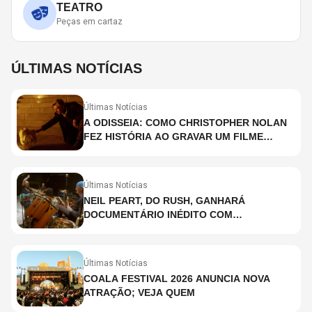
TEATRO
Peças em cartaz
ÚLTIMAS NOTÍCIAS
Últimas Notícias
A ODISSEIA: COMO CHRISTOPHER NOLAN
FEZ HISTÓRIA AO GRAVAR UM FILME
INTEIRAMENTE EM IMAX E O QUE ISSO
SIGNIFICA
Últimas Notícias
NEIL PEART, DO RUSH, GANHARÁ
DOCUMENTÁRIO INÉDITO COM
PARTICIPAÇÃO DE CHAD SMITH, STEWART
COPELAND E DANNY CAREY
Últimas Notícias
COALA FESTIVAL 2026 ANUNCIA NOVA
ATRAÇÃO; VEJA QUEM