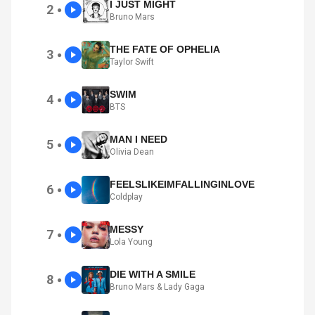
I JUST MIGHT
2
●
Bruno Mars
THE FATE OF OPHELIA
3
●
Taylor Swift
SWIM
4
●
BTS
MAN I NEED
5
●
Olivia Dean
FEELSLIKEIMFALLINGINLOVE
6
●
Coldplay
MESSY
7
●
Lola Young
DIE WITH A SMILE
8
●
Bruno Mars & Lady Gaga