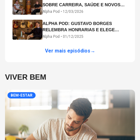
SOBRE CARREIRA, SAÚDE E NOVOS
CAMINHOS ARTÍSTICOS NO ALPHA
Alpha Pod •
12/03/2026
POD
ALPHA POD: GUSTAVO BORGES
RELEMBRA HONRARIAS E ELEGE
MICHAEL PHELPS O MAIOR ATLETA DA
Alpha Pod •
01/12/2025
HISTÓRIA
Ver mais episódios
→
VIVER BEM
BEM-ESTAR