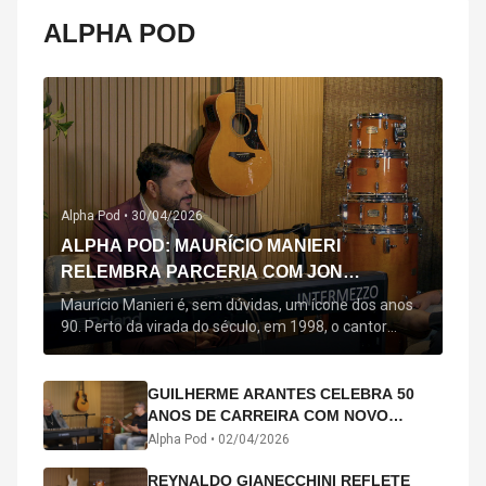
ALPHA POD
Alpha Pod •
30/04/2026
ALPHA POD: MAURÍCIO MANIERI
RELEMBRA PARCERIA COM JON
SECADA, ORIGEM DE "BEM QUERER" E
Maurício Manieri é, sem dúvidas, um ícone dos anos
MAIS
90. Perto da virada do século, em 1998, o cantor
estreou oficialmente com o seu primeiro disco, "A
Noite Inteira", no qual estão canções que lhe
acompanham até hoje, quase trinta anos mais tarde:
GUILHERME ARANTES CELEBRA 50
"Bem Querer" e "Minha Menina". Em 2026, o astro
ANOS DE CARREIRA COM NOVO
segue com o […]
ÁLBUM INTERDIMENSIONAL E TURNÊ
Alpha Pod •
02/04/2026
“50 ANOS-LUZ”
REYNALDO GIANECCHINI REFLETE