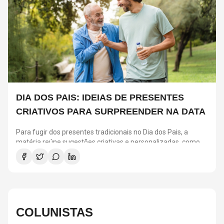
DIA DOS PAIS: IDEIAS DE PRESENTES
CRIATIVOS PARA SURPREENDER NA DATA
Para fugir dos presentes tradicionais no Dia dos Pais, a
matéria reúne sugestões criativas e personalizadas, como
vinis, cursos de gastronomia, assinaturas de café, ingressos
para shows, ensaios em família e experiências
compartilhadas. A ideia é escolher algo que combine com os
interesses de cada pai e ajude a criar novas lembranças.
COLUNISTAS