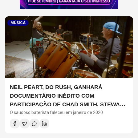
MÚSICA
NEIL PEART, DO RUSH, GANHARÁ
DOCUMENTÁRIO INÉDITO COM
PARTICIPAÇÃO DE CHAD SMITH, STEWART
O saudoso baterista faleceu em janeiro de 2020
COPELAND E DANNY CAREY