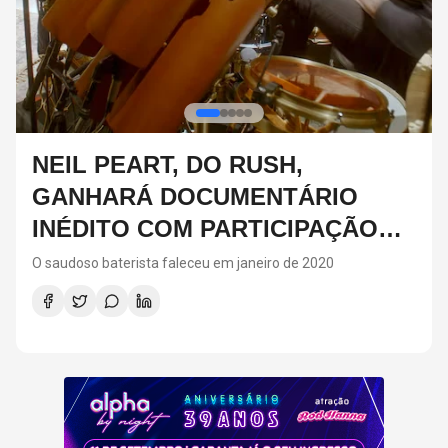
DIA DOS PAIS: IDEIAS DE
PRESENTES CRIATIVOS PARA
SURPREENDER NA DATA
Para fugir dos presentes tradicionais no Dia dos Pais, a
matéria reúne sugestões criativas e personalizadas, como
vinis, cursos de gastronomia, assinaturas de café, ingressos
para shows, ensaios em família e experiências
compartilhadas. A ideia é escolher algo que combine com os
interesses de cada pai e ajude a criar novas lembranças.