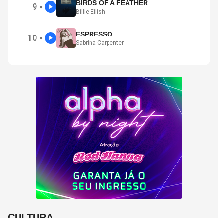
BIRDS OF A FEATHER
9
●
Billie Eilish
ESPRESSO
10
●
Sabrina Carpenter
CULTURA