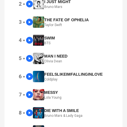
I JUST MIGHT
2
●
Bruno Mars
THE FATE OF OPHELIA
3
●
Taylor Swift
SWIM
4
●
BTS
MAN I NEED
5
●
Olivia Dean
FEELSLIKEIMFALLINGINLOVE
6
●
Coldplay
MESSY
7
●
Lola Young
DIE WITH A SMILE
8
●
Bruno Mars & Lady Gaga