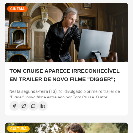
CINEMA
TOM CRUISE APARECE IRRECONHECÍVEL
EM TRAILER DE NOVO FILME "DIGGER";
ASSISTA
Nesta segunda-feira (13), foi divulgado o primeiro trailer de
"Digger", novo filme estrelado por Tom Cruise. O ator
interpreta o personagem que dá nome à produção, dirigida
por Alejandro González Iñárritu – conhecido por “O
Regresso” e “Birdman ou (A Inesperada Virtude da
Ignorância)”.
CULTURA