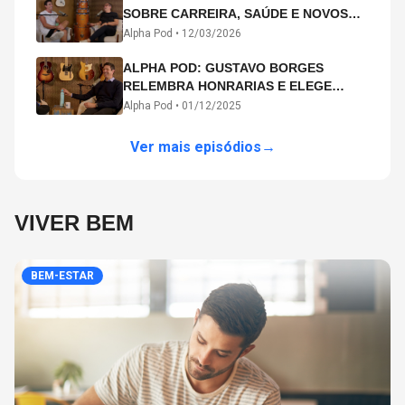
SOBRE CARREIRA, SAÚDE E NOVOS
CAMINHOS ARTÍSTICOS NO ALPHA
Alpha Pod •
12/03/2026
POD
ALPHA POD: GUSTAVO BORGES
RELEMBRA HONRARIAS E ELEGE
MICHAEL PHELPS O MAIOR ATLETA DA
Alpha Pod •
01/12/2025
HISTÓRIA
Ver mais episódios
→
VIVER BEM
BEM-ESTAR