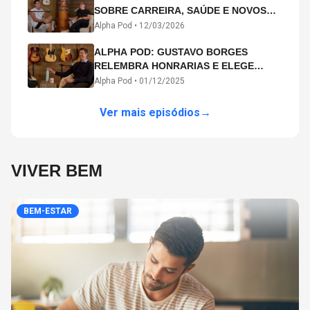
SOBRE CARREIRA, SAÚDE E NOVOS
CAMINHOS ARTÍSTICOS NO ALPHA
Alpha Pod •
12/03/2026
POD
ALPHA POD: GUSTAVO BORGES
RELEMBRA HONRARIAS E ELEGE
MICHAEL PHELPS O MAIOR ATLETA DA
Alpha Pod •
01/12/2025
HISTÓRIA
Ver mais episódios
→
VIVER BEM
BEM-ESTAR