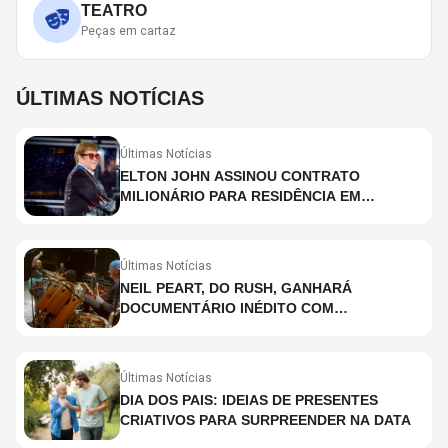
TEATRO
Peças em cartaz
ÚLTIMAS NOTÍCIAS
Últimas Notícias
ELTON JOHN ASSINOU CONTRATO
MILIONÁRIO PARA RESIDÊNCIA EM
HOLOGRAMA, DIZ SITE
Últimas Notícias
NEIL PEART, DO RUSH, GANHARÁ
DOCUMENTÁRIO INÉDITO COM
PARTICIPAÇÃO DE CHAD SMITH, STEWART
COPELAND E DANNY CAREY
Últimas Notícias
DIA DOS PAIS: IDEIAS DE PRESENTES
CRIATIVOS PARA SURPREENDER NA DATA