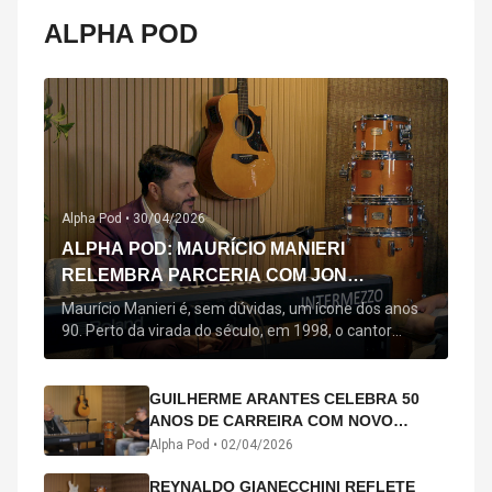
ALPHA POD
Alpha Pod •
30/04/2026
ALPHA POD: MAURÍCIO MANIERI
RELEMBRA PARCERIA COM JON
SECADA, ORIGEM DE "BEM QUERER" E
Maurício Manieri é, sem dúvidas, um ícone dos anos
MAIS
90. Perto da virada do século, em 1998, o cantor
estreou oficialmente com o seu primeiro disco, "A
Noite Inteira", no qual estão canções que lhe
acompanham até hoje, quase trinta anos mais tarde:
GUILHERME ARANTES CELEBRA 50
"Bem Querer" e "Minha Menina". Em 2026, o astro
ANOS DE CARREIRA COM NOVO
segue com o […]
ÁLBUM INTERDIMENSIONAL E TURNÊ
Alpha Pod •
02/04/2026
“50 ANOS-LUZ”
REYNALDO GIANECCHINI REFLETE