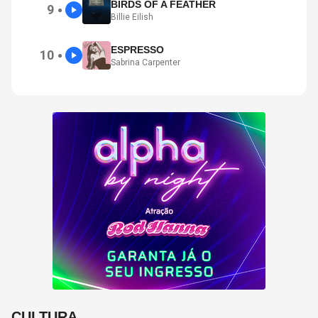
BIRDS OF A FEATHER
9
●
Billie Eilish
ESPRESSO
10
●
Sabrina Carpenter
CULTURA