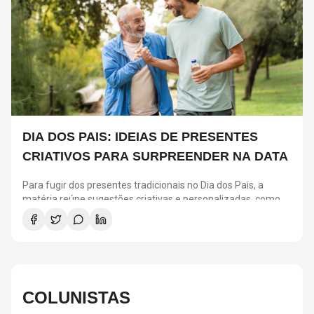
DIA DOS PAIS: IDEIAS DE PRESENTES
CRIATIVOS PARA SURPREENDER NA DATA
Para fugir dos presentes tradicionais no Dia dos Pais, a
matéria reúne sugestões criativas e personalizadas, como
vinis, cursos de gastronomia, assinaturas de café, ingressos
para shows, ensaios em família e experiências
compartilhadas. A ideia é escolher algo que combine com os
interesses de cada pai e ajude a criar novas lembranças.
COLUNISTAS