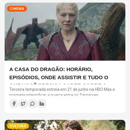
CINEMA
A CASA DO DRAGÃO: HORÁRIO,
EPISÓDIOS, ONDE ASSISTIR E TUDO O
QUE VOCÊ PRECISA SABER SOBRE A
Terceira temporada estreia em 21 de junho na HBO Max e
NOVA TEMPORADA
promete intensificar a guerra entre os Targaryen
CULTURA