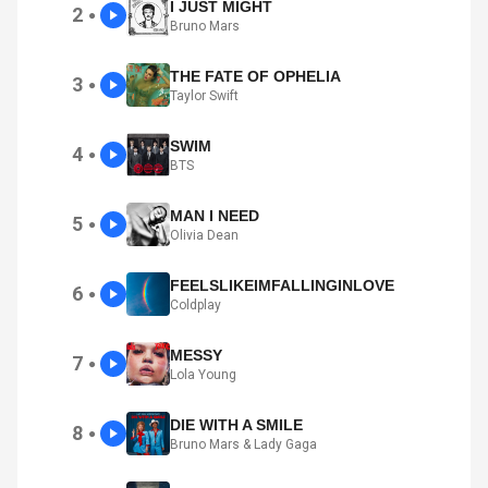
I JUST MIGHT
2
●
Bruno Mars
THE FATE OF OPHELIA
3
●
Taylor Swift
SWIM
4
●
BTS
MAN I NEED
5
●
Olivia Dean
FEELSLIKEIMFALLINGINLOVE
6
●
Coldplay
MESSY
7
●
Lola Young
DIE WITH A SMILE
8
●
Bruno Mars & Lady Gaga