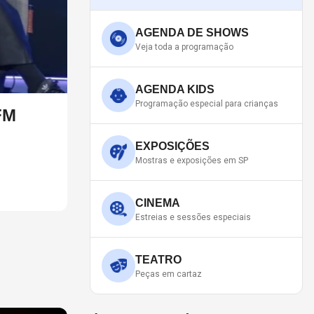
AGENDA DE SHOWS
Veja toda a programação
AGENDA KIDS
Programação especial para crianças
FM
RED HOT CHILI PEPPERS D
ANTHONY KIEDIS
EXPOSIÇÕES
Mostras e exposições em SP
O último álbum da banda foi lançado em 2022
CINEMA
Estreias e sessões especiais
TEATRO
Peças em cartaz