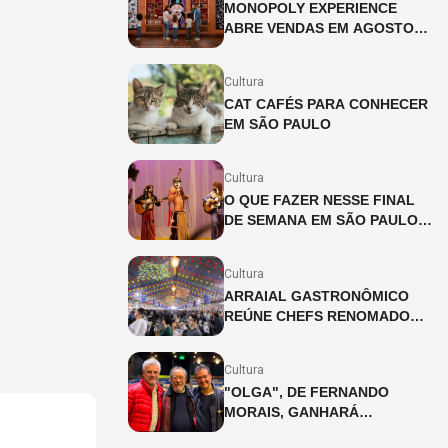
MONOPOLY EXPERIENCE
ABRE VENDAS EM AGOSTO
EM SÃO PAULO
Cultura
CAT CAFÉS PARA CONHECER
EM SÃO PAULO
Cultura
O QUE FAZER NESSE FINAL
DE SEMANA EM SÃO PAULO?
(08 E 09/08)
Cultura
ARRAIAL GASTRONÔMICO
REÚNE CHEFS RENOMADOS E
ARRECADA RECURSOS PARA
AÇÃO SOCIAL
Cultura
"OLGA", DE FERNANDO
MORAIS, GANHARÁ
ADAPTAÇÃO INÉDITA PARA