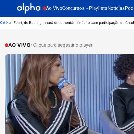
Ao Vivo
Concursos
Playlists
Notícias
Pod
Neil Peart, do Rush, ganhará documentário inédito com participação de Chad Smi
AO VIVO
• Clique para acessar o player