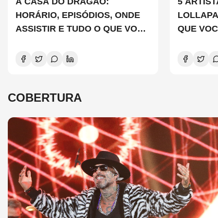
A CASA DO DRAGÃO:
5 ARTIS
HORÁRIO, EPISÓDIOS, ONDE
LOLLAP
ASSISTIR E TUDO O QUE VOCÊ
QUE VOC
PRECISA SABER SOBRE A
CONHEC
NOVA TEMPORADA
COBERTURA