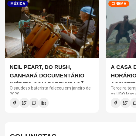
MÚSICA
CINEMA
NEIL PEART, DO RUSH,
A CASA 
GANHARÁ DOCUMENTÁRIO
HORÁRIO
INÉDITO COM PARTICIPAÇÃO
ASSISTI
O saudoso baterista faleceu em janeiro de
Terceira tem
DE CHAD SMITH, STEWART
PRECISA
2020
na HBO Max e
entre os Tar
COPELAND E DANNY CAREY
NOVA T