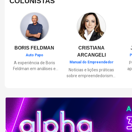
COLUNISTAS
BORIS FELDMAN
CRISTIANA
ARCANGELI
Auto Papo
P
Manual do Empreendedor
A experiência de Boris
P
Feldman em análises e
ap
Notícias e lições práticas
orientações sobre o
sobre empreendedorismo,
universo automotivo,
pa
inovação e liderança, com
trazendo informações
Por
reflexões de quem
sobre mobilidade,
mu
entende de negócios.
manutenção,
lançamentos, tecnologia e
Lan
tudo o que envolve o dia a
dia dos motoristas.
nas
e 