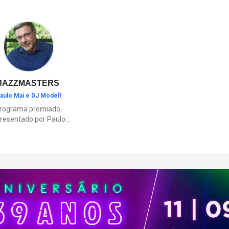
ambientes inspirados nas regi
brasileiras e elementos como o
“Vá para a Prisão”.
JAZZMASTERS
aulo Mai e DJ Modell
rograma premiado,
resentado por Paulo
Mai e DJ Modell, e
rticipação de Renata
to. A história da black
sic mais refinada, do
Soul ao House.
çamentos e histórias
sobre artistas e
movimentos que
ceram a partir do jazz
ajudaram a moldar a