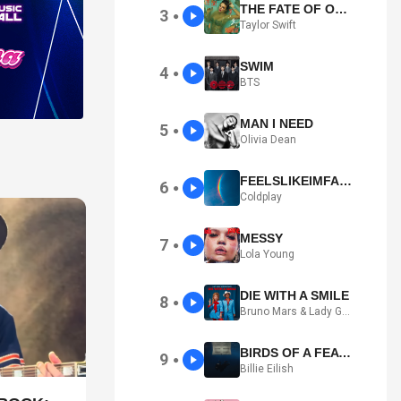
THE FATE OF OPHELIA
3
●
Taylor Swift
SWIM
4
●
BTS
MAN I NEED
5
●
Olivia Dean
FEELSLIKEIMFALLINGINLOVE
6
●
Coldplay
MESSY
7
●
Lola Young
DIE WITH A SMILE
8
●
Bruno Mars & Lady Gaga
BIRDS OF A FEATHER
9
●
Billie Eilish