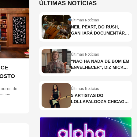
ÚLTIMAS NOTÍCIAS
Últimas Notícias
NEIL PEART, DO RUSH,
GANHARÁ DOCUMENTÁRIO
INÉDITO COM
PARTICIPAÇÃO DE CHAD
SMITH, STEWART
Últimas Notícias
COPELAND E DANNY
"NÃO HÁ NADA DE BOM EM
CAREY
NCE
ENVELHECER", DIZ MICK
JAGGER
GOSTO
ouros do
Últimas Notícias
ro, no
5 ARTISTAS DO
m ingressos
LOLLAPALOOZA CHICAGO
ara clientes
QUE VOCÊ PRECISA
gosto,
CONHECER
 no dia 6. A
 jogo em uma
ios,