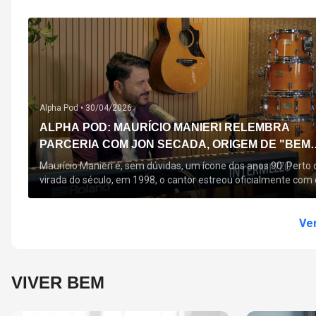
Alpha Pod •
30/04/2026
ALPHA POD: MAURÍCIO MANIERI RELEMBRA
PARCERIA COM JON SECADA, ORIGEM DE "BEM
QUERER" E MAIS
Maurício Manieri é, sem dúvidas, um ícone dos anos 90. Perto 
virada do século, em 1998, o cantor estreou oficialmente com 
seu primeiro disco, "A Noite Inteira", no qual estão canções que
acompanham até hoje, quase trinta anos mais tarde: "Bem
Querer" e "Minha Menina". Em 2026, o astro segue com o […]
Ver
VIVER BEM