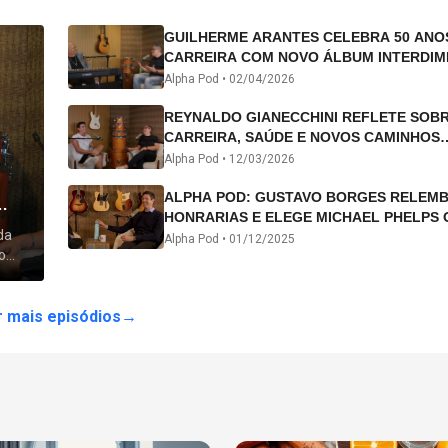
GUILHERME ARANTES CELEBRA 50 ANO
CARREIRA COM NOVO ÁLBUM INTERDIM
E TURNÊ “50 ANOS-LUZ”
Alpha Pod •
02/04/2026
REYNALDO GIANECCHINI REFLETE SOB
CARREIRA, SAÚDE E NOVOS CAMINHOS
ARTÍSTICOS NO ALPHA POD
Alpha Pod •
12/03/2026
ALPHA POD: GUSTAVO BORGES RELEM
HONRARIAS E ELEGE MICHAEL PHELPS 
da
ATLETA DA HISTÓRIA
Alpha Pod •
01/12/2025
o
 lhe
 mais episódios
→