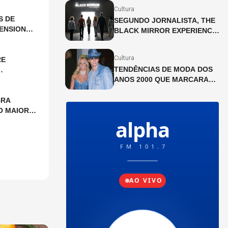
OS PALCOS
Cultura
S DE
SEGUNDO JORNALISTA, THE
ENSIONAL
BLACK MIRROR EXPERIENCE
CHEGA A SÃO PAULO EM
JULHO
Cultura
RE
TENDÊNCIAS DE MODA DOS
ANOS 2000 QUE MARCARAM
UMA GERAÇÃO
BRA
O MAIOR