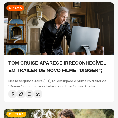
CINEMA
TOM CRUISE APARECE IRRECONHECÍVEL
EM TRAILER DE NOVO FILME "DIGGER";
ASSISTA
Nesta segunda-feira (13), foi divulgado o primeiro trailer de
"Digger", novo filme estrelado por Tom Cruise. O ator
interpreta o personagem que dá nome à produção, dirigida
por Alejandro González Iñárritu – conhecido por “O
Regresso” e “Birdman ou (A Inesperada Virtude da
Ignorância)”.
CULTURA