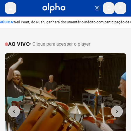
ÚSICA
:
Neil Peart, do Rush, ganhará documentário inédito com participação de 
AO VIVO
• Clique para acessar o player