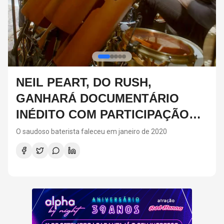
DIA DOS PAIS: IDEIAS DE
PRESENTES CRIATIVOS PARA
SURPREENDER NA DATA
Para fugir dos presentes tradicionais no Dia dos Pais, a
matéria reúne sugestões criativas e personalizadas, como
vinis, cursos de gastronomia, assinaturas de café, ingressos
para shows, ensaios em família e experiências
compartilhadas. A ideia é escolher algo que combine com os
interesses de cada pai e ajude a criar novas lembranças.