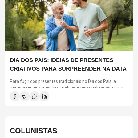
DIA DOS PAIS: IDEIAS DE PRESENTES
CRIATIVOS PARA SURPREENDER NA DATA
Para fugir dos presentes tradicionais no Dia dos Pais, a
matéria reúne sugestões criativas e personalizadas, como
vinis, cursos de gastronomia, assinaturas de café, ingressos
para shows, ensaios em família e experiências
compartilhadas. A ideia é escolher algo que combine com os
interesses de cada pai e ajude a criar novas lembranças.
COLUNISTAS