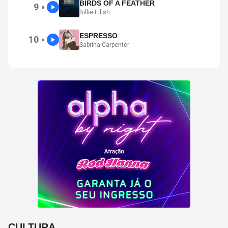
BIRDS OF A FEATHER
9
●
Billie Eilish
ESPRESSO
10
●
Sabrina Carpenter
CULTURA