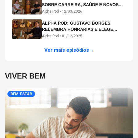
SOBRE CARREIRA, SAÚDE E NOVOS
CAMINHOS ARTÍSTICOS NO ALPHA
Alpha Pod •
12/03/2026
POD
ALPHA POD: GUSTAVO BORGES
RELEMBRA HONRARIAS E ELEGE
MICHAEL PHELPS O MAIOR ATLETA DA
Alpha Pod •
01/12/2025
HISTÓRIA
Ver mais episódios
→
VIVER BEM
BEM-ESTAR