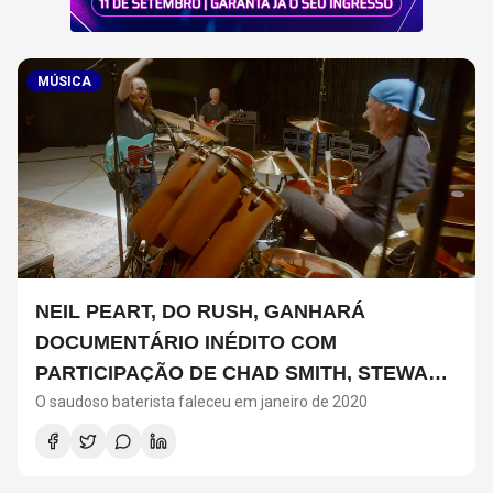
MÚSICA
NEIL PEART, DO RUSH, GANHARÁ
DOCUMENTÁRIO INÉDITO COM
PARTICIPAÇÃO DE CHAD SMITH, STEWART
O saudoso baterista faleceu em janeiro de 2020
COPELAND E DANNY CAREY