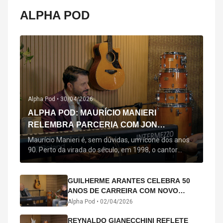
ALPHA POD
Alpha Pod •
30/04/2026
ALPHA POD: MAURÍCIO MANIERI
RELEMBRA PARCERIA COM JON
SECADA, ORIGEM DE "BEM QUERER" E
Maurício Manieri é, sem dúvidas, um ícone dos anos
MAIS
90. Perto da virada do século, em 1998, o cantor
estreou oficialmente com o seu primeiro disco, "A
Noite Inteira", no qual estão canções que lhe
acompanham até hoje, quase trinta anos mais tarde:
GUILHERME ARANTES CELEBRA 50
"Bem Querer" e "Minha Menina". Em 2026, o astro
ANOS DE CARREIRA COM NOVO
segue com o […]
ÁLBUM INTERDIMENSIONAL E TURNÊ
Alpha Pod •
02/04/2026
“50 ANOS-LUZ”
REYNALDO GIANECCHINI REFLETE