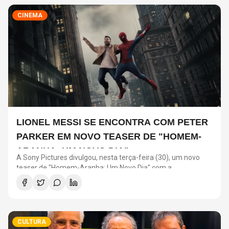
CINEMA
LIONEL MESSI SE ENCONTRA COM PETER
PARKER EM NOVO TEASER DE "HOMEM-
ARANHA: UM NOVO DIA"
A Sony Pictures divulgou, nesta terça-feira (30), um novo
teaser de "Homem-Aranha: Um Novo Dia" com a
participação de Lionel Messi. O astro argentino divide a cena
com o universo do herói em uma ação promocional do filme.
CULTURA