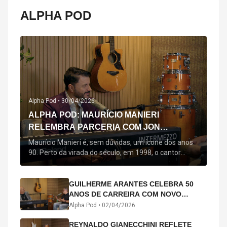
ALPHA POD
Alpha Pod •
30/04/2026
ALPHA POD: MAURÍCIO MANIERI
RELEMBRA PARCERIA COM JON
SECADA, ORIGEM DE "BEM QUERER" E
Maurício Manieri é, sem dúvidas, um ícone dos anos
MAIS
90. Perto da virada do século, em 1998, o cantor
estreou oficialmente com o seu primeiro disco, "A
Noite Inteira", no qual estão canções que lhe
acompanham até hoje, quase trinta anos mais tarde:
GUILHERME ARANTES CELEBRA 50
"Bem Querer" e "Minha Menina". Em 2026, o astro
ANOS DE CARREIRA COM NOVO
segue com o […]
ÁLBUM INTERDIMENSIONAL E TURNÊ
Alpha Pod •
02/04/2026
“50 ANOS-LUZ”
REYNALDO GIANECCHINI REFLETE