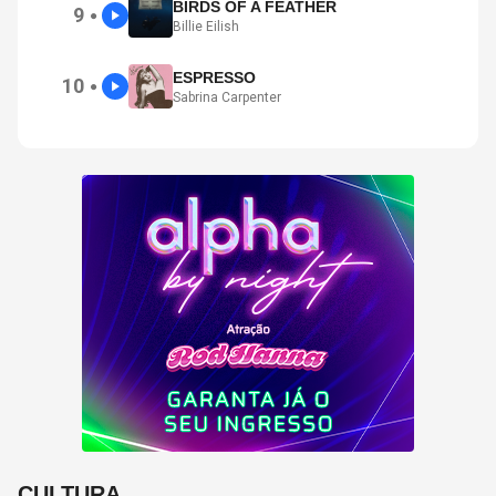
BIRDS OF A FEATHER
9
●
Billie Eilish
ESPRESSO
10
●
Sabrina Carpenter
CULTURA