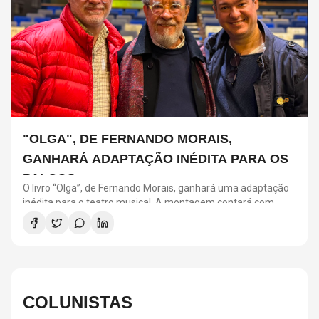
"OLGA", DE FERNANDO MORAIS,
GANHARÁ ADAPTAÇÃO INÉDITA PARA OS
PALCOS
O livro “Olga”, de Fernando Morais, ganhará uma adaptação
inédita para o teatro musical. A montagem contará com
direção de Tadeu Aguiar, direção musical de Thalyson
Rodrigues, composições e arranjos de Laura Visconti e letras
de Eduardo Bakr. A obra revisita a trajetória de Olga Benário
Prestes, militante alemã de origem judaica deportada pelo
governo brasileiro para a Alemanha nazista.
COLUNISTAS