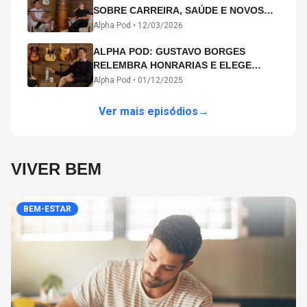
SOBRE CARREIRA, SAÚDE E NOVOS
CAMINHOS ARTÍSTICOS NO ALPHA
Alpha Pod •
12/03/2026
POD
ALPHA POD: GUSTAVO BORGES
RELEMBRA HONRARIAS E ELEGE
MICHAEL PHELPS O MAIOR ATLETA DA
Alpha Pod •
01/12/2025
HISTÓRIA
Ver mais episódios
→
VIVER BEM
BEM-ESTAR