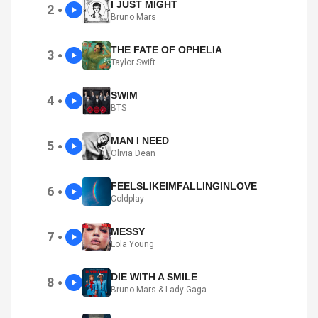
I JUST MIGHT
2
●
Bruno Mars
THE FATE OF OPHELIA
3
●
Taylor Swift
SWIM
4
●
BTS
MAN I NEED
5
●
Olivia Dean
FEELSLIKEIMFALLINGINLOVE
6
●
Coldplay
MESSY
7
●
Lola Young
DIE WITH A SMILE
8
●
Bruno Mars & Lady Gaga