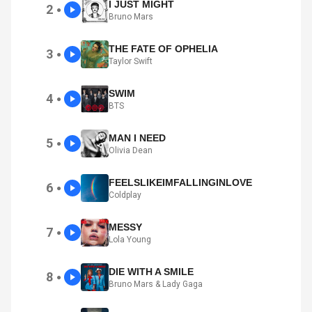
I JUST MIGHT
2
●
Bruno Mars
THE FATE OF OPHELIA
3
●
Taylor Swift
SWIM
4
●
BTS
MAN I NEED
5
●
Olivia Dean
FEELSLIKEIMFALLINGINLOVE
6
●
Coldplay
MESSY
7
●
Lola Young
DIE WITH A SMILE
8
●
Bruno Mars & Lady Gaga