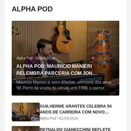
ALPHA POD
Alpha Pod •
30/04/2026
ALPHA POD: MAURÍCIO MANIERI
RELEMBRA PARCERIA COM JON
SECADA, ORIGEM DE "BEM QUERER" E
Maurício Manieri é, sem dúvidas, um ícone dos anos
MAIS
90. Perto da virada do século, em 1998, o cantor
estreou oficialmente com o seu primeiro disco, "A
Noite Inteira", no qual estão canções que lhe
acompanham até hoje, quase trinta anos mais tarde:
GUILHERME ARANTES CELEBRA 50
"Bem Querer" e "Minha Menina". Em 2026, o astro
ANOS DE CARREIRA COM NOVO
segue com o […]
ÁLBUM INTERDIMENSIONAL E TURNÊ
Alpha Pod •
02/04/2026
“50 ANOS-LUZ”
REYNALDO GIANECCHINI REFLETE