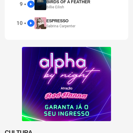
BIRDS OF A FEATHER
9
●
Billie Eilish
ESPRESSO
10
●
Sabrina Carpenter
CULTURA