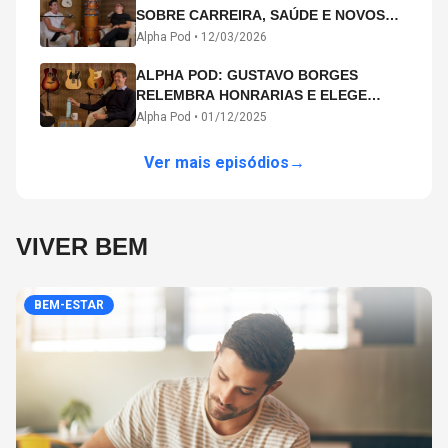
SOBRE CARREIRA, SAÚDE E NOVOS
CAMINHOS ARTÍSTICOS NO ALPHA
Alpha Pod •
12/03/2026
POD
ALPHA POD: GUSTAVO BORGES
RELEMBRA HONRARIAS E ELEGE
MICHAEL PHELPS O MAIOR ATLETA DA
Alpha Pod •
01/12/2025
HISTÓRIA
Ver mais episódios
→
VIVER BEM
BEM-ESTAR