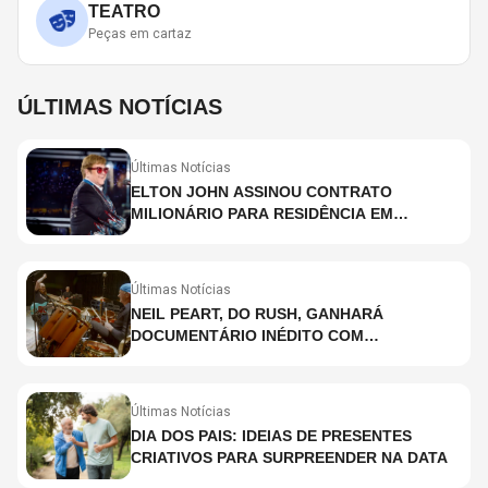
TEATRO
Peças em cartaz
ÚLTIMAS NOTÍCIAS
Últimas Notícias
ELTON JOHN ASSINOU CONTRATO
MILIONÁRIO PARA RESIDÊNCIA EM
HOLOGRAMA, DIZ SITE
Últimas Notícias
NEIL PEART, DO RUSH, GANHARÁ
DOCUMENTÁRIO INÉDITO COM
PARTICIPAÇÃO DE CHAD SMITH, STEWART
COPELAND E DANNY CAREY
Últimas Notícias
DIA DOS PAIS: IDEIAS DE PRESENTES
CRIATIVOS PARA SURPREENDER NA DATA