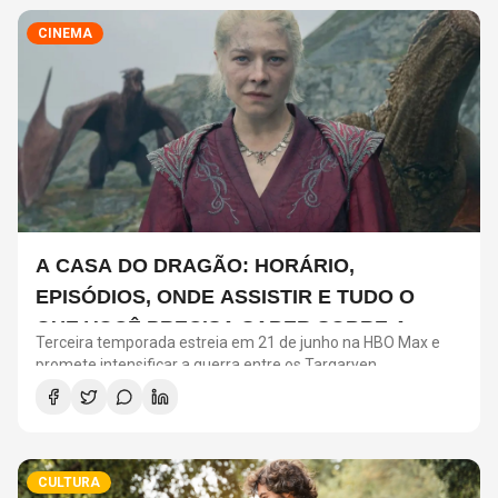
CINEMA
A CASA DO DRAGÃO: HORÁRIO,
EPISÓDIOS, ONDE ASSISTIR E TUDO O
QUE VOCÊ PRECISA SABER SOBRE A
Terceira temporada estreia em 21 de junho na HBO Max e
NOVA TEMPORADA
promete intensificar a guerra entre os Targaryen
CULTURA