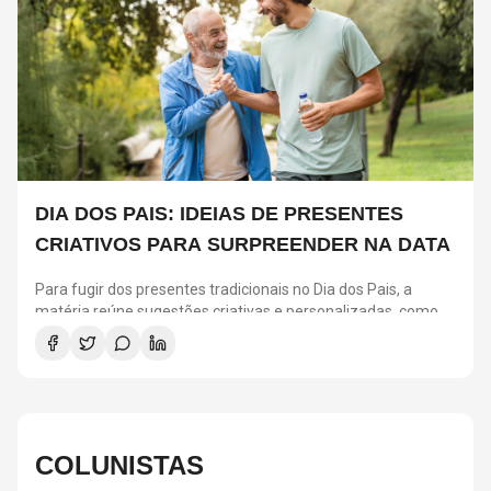
DIA DOS PAIS: IDEIAS DE PRESENTES
CRIATIVOS PARA SURPREENDER NA DATA
Para fugir dos presentes tradicionais no Dia dos Pais, a
matéria reúne sugestões criativas e personalizadas, como
vinis, cursos de gastronomia, assinaturas de café, ingressos
para shows, ensaios em família e experiências
compartilhadas. A ideia é escolher algo que combine com os
interesses de cada pai e ajude a criar novas lembranças.
COLUNISTAS