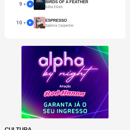
BIRDS OF A FEATHER
9
●
Billie Eilish
ESPRESSO
10
●
Sabrina Carpenter
CULTURA