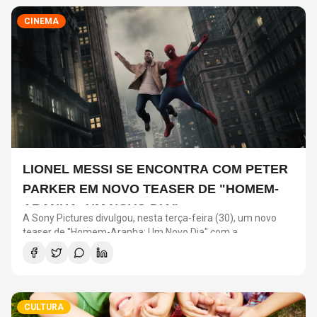
CINEMA
LIONEL MESSI SE ENCONTRA COM PETER
PARKER EM NOVO TEASER DE "HOMEM-
ARANHA: UM NOVO DIA"
A Sony Pictures divulgou, nesta terça-feira (30), um novo
teaser de "Homem-Aranha: Um Novo Dia" com a
participação de Lionel Messi. O astro argentino divide a cena
com o universo do herói em uma ação promocional do filme.
CULTURA