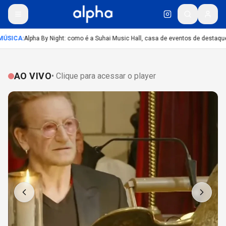
ÚSICA
:
Alpha By Night: como é a Suhai Music Hall, casa de eventos de destaque
AO VIVO
• Clique para acessar o player