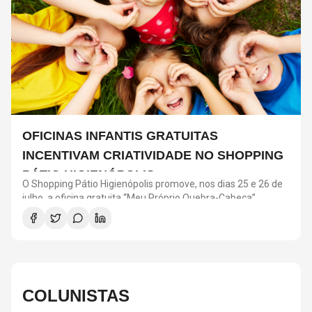
OFICINAS INFANTIS GRATUITAS
INCENTIVAM CRIATIVIDADE NO SHOPPING
PÁTIO HIGIENÓPOLIS
O Shopping Pátio Higienópolis promove, nos dias 25 e 26 de
julho, a oficina gratuita “Meu Próprio Quebra-Cabeça”,
voltada para crianças a partir de 4 anos. A atividade faz
parte da programação “Menos Telas, Mais Imaginação” e
incentiva criatividade, coordenação motora e interação
social. As oficinas acontecem das 12h às 18h, no Piso
Terraço, com ingresso resgatado pelo aplicativo Iguatemi
One.
COLUNISTAS