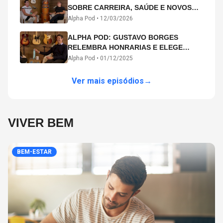
SOBRE CARREIRA, SAÚDE E NOVOS
CAMINHOS ARTÍSTICOS NO ALPHA
Alpha Pod •
12/03/2026
POD
ALPHA POD: GUSTAVO BORGES
RELEMBRA HONRARIAS E ELEGE
MICHAEL PHELPS O MAIOR ATLETA DA
Alpha Pod •
01/12/2025
HISTÓRIA
Ver mais episódios
→
VIVER BEM
BEM-ESTAR