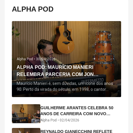
ALPHA POD
Alpha Pod •
30/04/2026
ALPHA POD: MAURÍCIO MANIERI
RELEMBRA PARCERIA COM JON
SECADA, ORIGEM DE "BEM QUERER" E
Maurício Manieri é, sem dúvidas, um ícone dos anos
MAIS
90. Perto da virada do século, em 1998, o cantor
estreou oficialmente com o seu primeiro disco, "A
Noite Inteira", no qual estão canções que lhe
acompanham até hoje, quase trinta anos mais tarde:
GUILHERME ARANTES CELEBRA 50
"Bem Querer" e "Minha Menina". Em 2026, o astro
ANOS DE CARREIRA COM NOVO
segue com o […]
ÁLBUM INTERDIMENSIONAL E TURNÊ
Alpha Pod •
02/04/2026
“50 ANOS-LUZ”
REYNALDO GIANECCHINI REFLETE