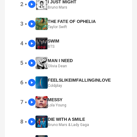
I JUST MIGHT
2
●
Bruno Mars
THE FATE OF OPHELIA
3
●
Taylor Swift
SWIM
4
●
BTS
MAN I NEED
5
●
Olivia Dean
FEELSLIKEIMFALLINGINLOVE
6
●
Coldplay
MESSY
7
●
Lola Young
DIE WITH A SMILE
8
●
Bruno Mars & Lady Gaga