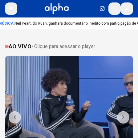
ÚSICA
:
Neil Peart, do Rush, ganhará documentário inédito com participação de 
AO VIVO
• Clique para acessar o player