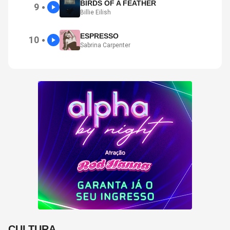
BIRDS OF A FEATHER
9
●
Billie Eilish
ESPRESSO
10
●
Sabrina Carpenter
CULTURA