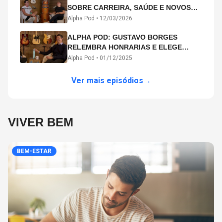
SOBRE CARREIRA, SAÚDE E NOVOS
CAMINHOS ARTÍSTICOS NO ALPHA
Alpha Pod •
12/03/2026
POD
ALPHA POD: GUSTAVO BORGES
RELEMBRA HONRARIAS E ELEGE
MICHAEL PHELPS O MAIOR ATLETA DA
Alpha Pod •
01/12/2025
HISTÓRIA
Ver mais episódios
→
VIVER BEM
BEM-ESTAR