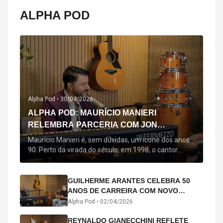
ALPHA POD
Alpha Pod •
30/04/2026
ALPHA POD: MAURÍCIO MANIERI
RELEMBRA PARCERIA COM JON
SECADA, ORIGEM DE "BEM QUERER" E
Maurício Manieri é, sem dúvidas, um ícone dos anos
MAIS
90. Perto da virada do século, em 1998, o cantor
estreou oficialmente com o seu primeiro disco, "A
Noite Inteira", no qual estão canções que lhe
acompanham até hoje, quase trinta anos mais tarde:
GUILHERME ARANTES CELEBRA 50
"Bem Querer" e "Minha Menina". Em 2026, o astro
ANOS DE CARREIRA COM NOVO
segue com o […]
ÁLBUM INTERDIMENSIONAL E TURNÊ
Alpha Pod •
02/04/2026
“50 ANOS-LUZ”
REYNALDO GIANECCHINI REFLETE