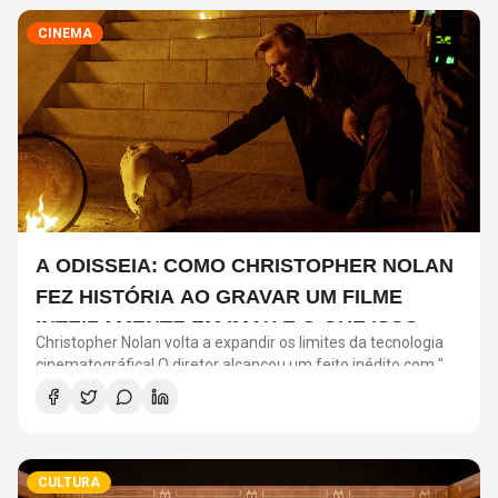
CINEMA
A ODISSEIA: COMO CHRISTOPHER NOLAN
FEZ HISTÓRIA AO GRAVAR UM FILME
INTEIRAMENTE EM IMAX E O QUE ISSO
Christopher Nolan volta a expandir os limites da tecnologia
SIGNIFICA
cinematográfica! O diretor alcançou um feito inédito com "A
Odisseia": o longa será o primeiro filme de ficção gravado
inteiramente com câmeras IMAX.
CULTURA