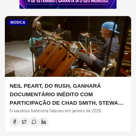
MÚSICA
NEIL PEART, DO RUSH, GANHARÁ
DOCUMENTÁRIO INÉDITO COM
PARTICIPAÇÃO DE CHAD SMITH, STEWART
O saudoso baterista faleceu em janeiro de 2020
COPELAND E DANNY CAREY