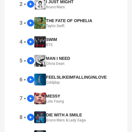
I JUST MIGHT
2
●
Bruno Mars
THE FATE OF OPHELIA
3
●
Taylor Swift
SWIM
4
●
BTS
MAN I NEED
5
●
Olivia Dean
FEELSLIKEIMFALLINGINLOVE
6
●
Coldplay
MESSY
7
●
Lola Young
DIE WITH A SMILE
8
●
Bruno Mars & Lady Gaga