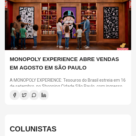
MONOPOLY EXPERIENCE ABRE VENDAS
EM AGOSTO EM SÃO PAULO
A MONOPOLY EXPERIENCE: Tesouros do Brasil estreia em 16
de setembro, no Shopping Cidade São Paulo, com ingressos
a partir de R$ 25. A pré-venda para clientes Nubank acontece
em 4 e 5 de agosto, enquanto a venda geral começa no dia 6.
A atração transforma o clássico jogo em uma experiência
imersiva com desafios, ambientes inspirados nas regiões
brasileiras e elementos como o Banco e o “Vá para a Prisão”.
COLUNISTAS