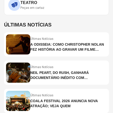
TEATRO
Peças em cartaz
ÚLTIMAS NOTÍCIAS
Últimas Notícias
A ODISSEIA: COMO CHRISTOPHER NOLAN
FEZ HISTÓRIA AO GRAVAR UM FILME
INTEIRAMENTE EM IMAX E O QUE ISSO
SIGNIFICA
Últimas Notícias
NEIL PEART, DO RUSH, GANHARÁ
DOCUMENTÁRIO INÉDITO COM
PARTICIPAÇÃO DE CHAD SMITH, STEWART
COPELAND E DANNY CAREY
Últimas Notícias
COALA FESTIVAL 2026 ANUNCIA NOVA
ATRAÇÃO; VEJA QUEM