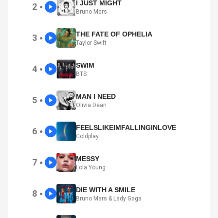
I JUST MIGHT
2
●
Bruno Mars
THE FATE OF OPHELIA
3
●
Taylor Swift
SWIM
4
●
BTS
MAN I NEED
5
●
Olivia Dean
FEELSLIKEIMFALLINGINLOVE
6
●
Coldplay
MESSY
7
●
Lola Young
DIE WITH A SMILE
8
●
Bruno Mars & Lady Gaga