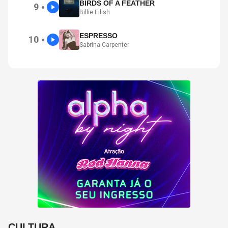
BIRDS OF A FEATHER
9
●
Billie Eilish
ESPRESSO
10
●
Sabrina Carpenter
CULTURA