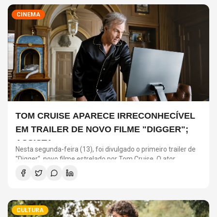
CINEMA
TOM CRUISE APARECE IRRECONHECÍVEL
EM TRAILER DE NOVO FILME "DIGGER";
ASSISTA
Nesta segunda-feira (13), foi divulgado o primeiro trailer de
"Digger", novo filme estrelado por Tom Cruise. O ator
interpreta o personagem que dá nome à produção, dirigida
por Alejandro González Iñárritu – conhecido por “O
Regresso” e “Birdman ou (A Inesperada Virtude da
Ignorância)”.
CULTURA