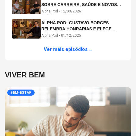
SOBRE CARREIRA, SAÚDE E NOVOS
CAMINHOS ARTÍSTICOS NO ALPHA
Alpha Pod •
12/03/2026
POD
ALPHA POD: GUSTAVO BORGES
RELEMBRA HONRARIAS E ELEGE
MICHAEL PHELPS O MAIOR ATLETA DA
Alpha Pod •
01/12/2025
HISTÓRIA
Ver mais episódios
→
VIVER BEM
BEM-ESTAR