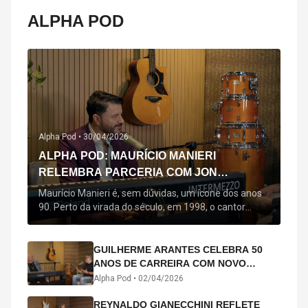
ALPHA POD
Alpha Pod •
30/04/2026
ALPHA POD: MAURÍCIO MANIERI
RELEMBRA PARCERIA COM JON
SECADA, ORIGEM DE "BEM QUERER" E
Maurício Manieri é, sem dúvidas, um ícone dos anos
MAIS
90. Perto da virada do século, em 1998, o cantor
estreou oficialmente com o seu primeiro disco, "A
Noite Inteira", no qual estão canções que lhe
acompanham até hoje, quase trinta anos mais tarde:
GUILHERME ARANTES CELEBRA 50
"Bem Querer" e "Minha Menina". Em 2026, o astro
ANOS DE CARREIRA COM NOVO
segue com o […]
ÁLBUM INTERDIMENSIONAL E TURNÊ
Alpha Pod •
02/04/2026
“50 ANOS-LUZ”
REYNALDO GIANECCHINI REFLETE