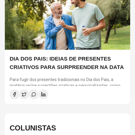
DIA DOS PAIS: IDEIAS DE PRESENTES
CRIATIVOS PARA SURPREENDER NA DATA
Para fugir dos presentes tradicionais no Dia dos Pais, a
matéria reúne sugestões criativas e personalizadas, como
vinis, cursos de gastronomia, assinaturas de café, ingressos
para shows, ensaios em família e experiências
compartilhadas. A ideia é escolher algo que combine com os
interesses de cada pai e ajude a criar novas lembranças.
COLUNISTAS