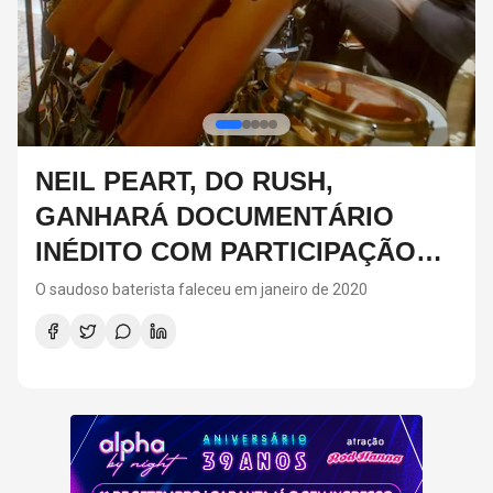
DIA DOS PAIS: IDEIAS DE
PRESENTES CRIATIVOS PARA
SURPREENDER NA DATA
Para fugir dos presentes tradicionais no Dia dos Pais, a
matéria reúne sugestões criativas e personalizadas, como
vinis, cursos de gastronomia, assinaturas de café, ingressos
para shows, ensaios em família e experiências
compartilhadas. A ideia é escolher algo que combine com os
interesses de cada pai e ajude a criar novas lembranças.