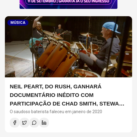
MÚSICA
NEIL PEART, DO RUSH, GANHARÁ
DOCUMENTÁRIO INÉDITO COM
PARTICIPAÇÃO DE CHAD SMITH, STEWART
O saudoso baterista faleceu em janeiro de 2020
COPELAND E DANNY CAREY