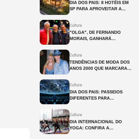
DIA DOS PAIS: 8 HOTÉIS EM
SP PARA APROVEITAR A
DATA EM FAMÍLIA
Cultura
"OLGA", DE FERNANDO
MORAIS, GANHARÁ
ADAPTAÇÃO INÉDITA PARA
OS PALCOS
Cultura
TENDÊNCIAS DE MODA DOS
ANOS 2000 QUE MARCARAM
UMA GERAÇÃO
Cultura
DIA DOS PAIS: PASSEIOS
DIFERENTES PARA
CELEBRAR A DATA
Cultura
DIA INTERNACIONAL DO
YOGA: CONFIRA A
PROGRAMAÇÃO DAS