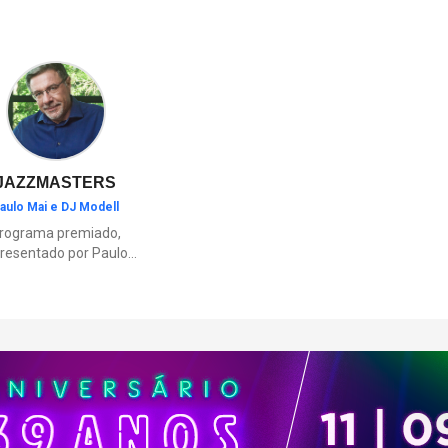
o Hotel Fazenda Dona Carolina, 
Mavsa Resort, em Cesário Lang
outros destinos ideais para qu
aproveitar o fim de semana lo
capital.
JAZZMASTERS
aulo Mai e DJ Modell
rograma premiado,
resentado por Paulo
Mai e DJ Modell, e
rticipação de Renata
to. A história da black
sic mais refinada, do
Soul ao House.
çamentos e histórias
sobre artistas e
movimentos que
ceram a partir do jazz