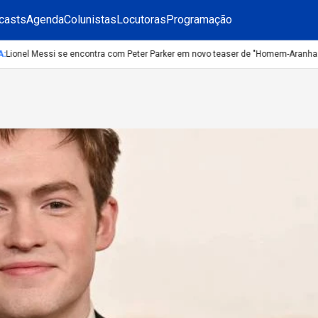
casts
Agenda
Colunistas
Locutoras
Programação
onel Messi se encontra com Peter Parker em novo teaser de "Homem-Aranha: Um