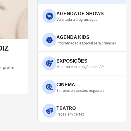
AGENDA DE SHOWS
Veja toda a programação
AGENDA KIDS
Programação especial para crianças
DIZ
JOAN JETT CANCELA APRE
Vocalista e guitarrista fraturou uma vértebra e não c
EXPOSIÇÕES
Mostras e exposições em SP
erpretar
CINEMA
Estreias e sessões especiais
TEATRO
Peças em cartaz