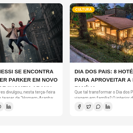
CULTURA
MESSI SE ENCONTRA
DIA DOS PAIS: 8 HOTÉ
ER PARKER EM NOVO
PARA APROVEITAR A
DE "HOMEM-ARANHA:
FAMÍLIA
es divulgou, nesta terça-feira
Que tal transformar o Dia dos
 DIA"
vo teaser de "Homem-Aranha:
viagem em família? O interior 
 com a participação de Lionel
reúne hotéis e resorts que co
ro argentino divide a cena com
conforto, natureza, gastronomi
o herói em uma ação
atividades para todas as idades. Entre 
do filme.
opções estão o Hotel Toriba, 
Jordão, o Fasano Boa Vista, em 