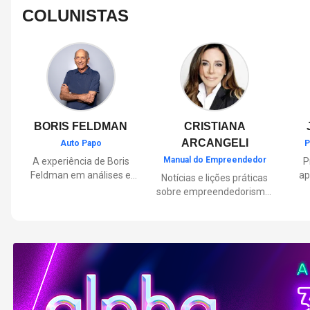
COLUNISTAS
BORIS FELDMAN
CRISTIANA
ARCANGELI
Auto Papo
P
Manual do Empreendedor
A experiência de Boris
P
Feldman em análises e
ap
Notícias e lições práticas
orientações sobre o
sobre empreendedorismo,
universo automotivo,
pa
inovação e liderança, com
trazendo informações
Por
reflexões de quem
sobre mobilidade,
mu
entende de negócios.
manutenção,
lançamentos, tecnologia e
Lan
tudo o que envolve o dia a
dia dos motoristas.
nas