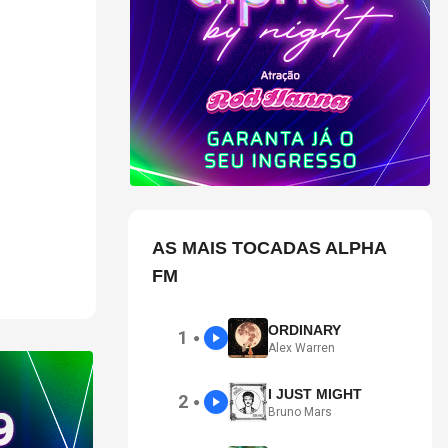
em Itatiba, o
e, além de
em deseja
nge da
AS MAIS TOCADAS ALPHA
FM
ORDINARY
1
●
Alex Warren
I JUST MIGHT
2
●
Bruno Mars