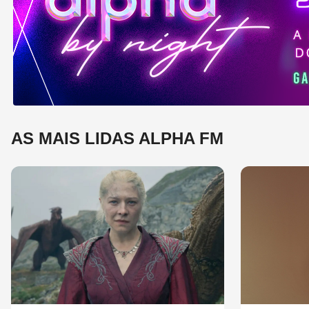
e 
mú
AS MAIS LIDAS ALPHA FM