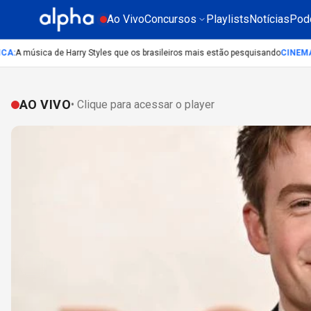
Ao Vivo
Concursos
Playlists
Notícias
Pod
A música de Harry Styles que os brasileiros mais estão pesquisando
CINEMA
:
Li
AO VIVO
• Clique para acessar o player