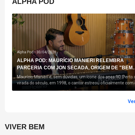
ALPHA POD
Alpha Pod •
30/04/2026
ALPHA POD: MAURÍCIO MANIERI RELEMBRA
PARCERIA COM JON SECADA, ORIGEM DE "BEM
QUERER" E MAIS
Maurício Manieri é, sem dúvidas, um ícone dos anos 90. Perto 
virada do século, em 1998, o cantor estreou oficialmente com 
seu primeiro disco, "A Noite Inteira", no qual estão canções que
acompanham até hoje, quase trinta anos mais tarde: "Bem
Querer" e "Minha Menina". Em 2026, o astro segue com o […]
Ver
VIVER BEM