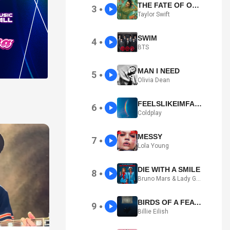
THE FATE OF OPHELIA
3
●
Taylor Swift
SWIM
4
●
BTS
MAN I NEED
5
●
Olivia Dean
FEELSLIKEIMFALLINGINLOVE
6
●
Coldplay
MESSY
7
●
Lola Young
DIE WITH A SMILE
8
●
Bruno Mars & Lady Gaga
BIRDS OF A FEATHER
9
●
Billie Eilish