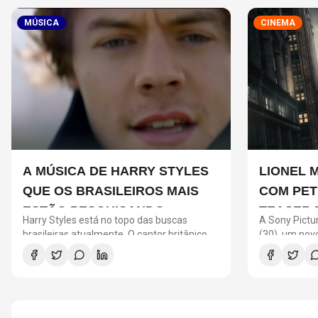
MÚSICA
CINEMA
A MÚSICA DE HARRY STYLES
LIONEL 
QUE OS BRASILEIROS MAIS
COM PET
ESTÃO PESQUISANDO
TEASER 
Harry Styles está no topo das buscas
A Sony Pictur
UM NOVO
brasileiras atualmente. O cantor britânico
(30), um no
desembarcou em São Paulo no início da
Um Novo Dia"
semana para cumprir uma agenda de
Messi. O ast
quatro shows na capital paulista.
o universo d
promocional 