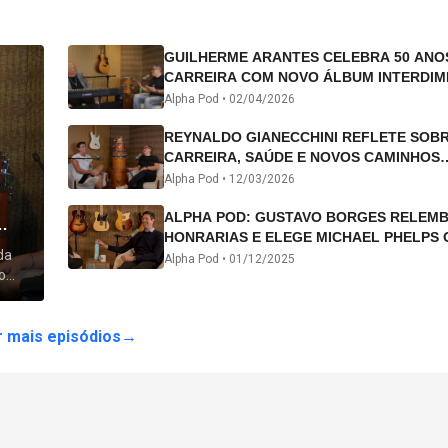
GUILHERME ARANTES CELEBRA 50 ANO
CARREIRA COM NOVO ÁLBUM INTERDIM
E TURNÊ “50 ANOS-LUZ”
Alpha Pod •
02/04/2026
REYNALDO GIANECCHINI REFLETE SOB
CARREIRA, SAÚDE E NOVOS CAMINHOS
ARTÍSTICOS NO ALPHA POD
Alpha Pod •
12/03/2026
ALPHA POD: GUSTAVO BORGES RELEM
HONRARIAS E ELEGE MICHAEL PHELPS 
da
ATLETA DA HISTÓRIA
Alpha Pod •
01/12/2025
o
 lhe
 mais episódios
→