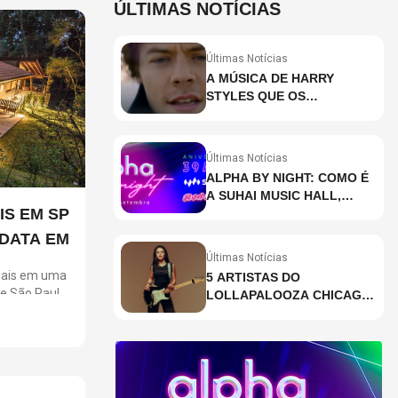
ÚLTIMAS NOTÍCIAS
Últimas Notícias
A MÚSICA DE HARRY
STYLES QUE OS
BRASILEIROS MAIS ESTÃO
PESQUISANDO
Últimas Notícias
ALPHA BY NIGHT: COMO É
A SUHAI MUSIC HALL,
IS EM SP
CASA DE EVENTOS DE
DESTAQUE EM SÃO
 DATA EM
PAULO?
Últimas Notícias
 Pais em uma
5 ARTISTAS DO
de São Paulo
LOLLAPALOOZA CHICAGO
mbinam
QUE VOCÊ PRECISA
a e
CONHECER
as
em Campos do
Porto Feliz,