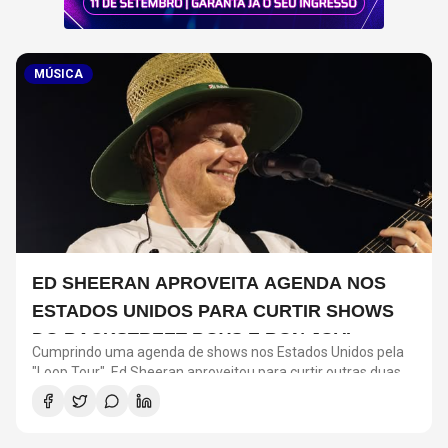
MÚSICA
ED SHEERAN APROVEITA AGENDA NOS
ESTADOS UNIDOS PARA CURTIR SHOWS
DO BACKSTREET BOYS E BON JOVI
Cumprindo uma agenda de shows nos Estados Unidos pela
"Loop Tour", Ed Sheeran aproveitou para curtir outras duas
grandes turnês que acontecem na América do Norte. No fim
de semana, ele marcou presença em apresentações do
Backstreet Boys e Bon Jovi.