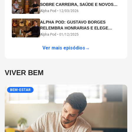
SOBRE CARREIRA, SAÚDE E NOVOS
CAMINHOS ARTÍSTICOS NO ALPHA
Alpha Pod •
12/03/2026
POD
ALPHA POD: GUSTAVO BORGES
RELEMBRA HONRARIAS E ELEGE
MICHAEL PHELPS O MAIOR ATLETA DA
Alpha Pod •
01/12/2025
HISTÓRIA
Ver mais episódios
→
VIVER BEM
BEM-ESTAR