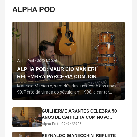
ALPHA POD
Alpha Pod •
30/04/2026
ALPHA POD: MAURÍCIO MANIERI
RELEMBRA PARCERIA COM JON
SECADA, ORIGEM DE "BEM QUERER" E
Maurício Manieri é, sem dúvidas, um ícone dos anos
MAIS
90. Perto da virada do século, em 1998, o cantor
estreou oficialmente com o seu primeiro disco, "A
Noite Inteira", no qual estão canções que lhe
acompanham até hoje, quase trinta anos mais tarde:
GUILHERME ARANTES CELEBRA 50
"Bem Querer" e "Minha Menina". Em 2026, o astro
ANOS DE CARREIRA COM NOVO
segue com o […]
ÁLBUM INTERDIMENSIONAL E TURNÊ
Alpha Pod •
02/04/2026
“50 ANOS-LUZ”
REYNALDO GIANECCHINI REFLETE