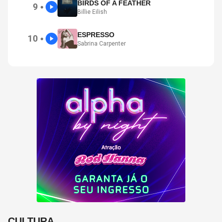
BIRDS OF A FEATHER
9
●
Billie Eilish
ESPRESSO
10
●
Sabrina Carpenter
CULTURA