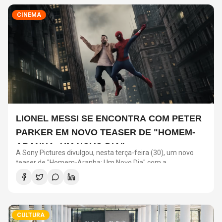
CINEMA
LIONEL MESSI SE ENCONTRA COM PETER
PARKER EM NOVO TEASER DE "HOMEM-
ARANHA: UM NOVO DIA"
A Sony Pictures divulgou, nesta terça-feira (30), um novo
teaser de "Homem-Aranha: Um Novo Dia" com a
participação de Lionel Messi. O astro argentino divide a cena
com o universo do herói em uma ação promocional do filme.
CULTURA