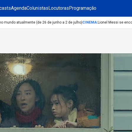
casts
Agenda
Colunistas
Locutoras
Programação
do atualmente (de 26 de junho a 2 de julho)
CINEMA
:
Lionel Messi se encontr