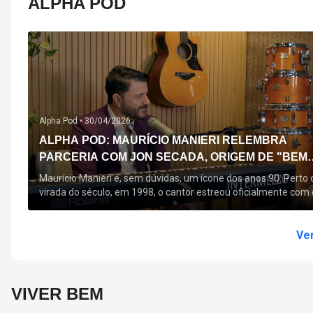
ALPHA POD
Alpha Pod •
30/04/2026
ALPHA POD: MAURÍCIO MANIERI RELEMBRA
PARCERIA COM JON SECADA, ORIGEM DE "BEM
QUERER" E MAIS
Maurício Manieri é, sem dúvidas, um ícone dos anos 90. Perto 
virada do século, em 1998, o cantor estreou oficialmente com 
seu primeiro disco, "A Noite Inteira", no qual estão canções que
acompanham até hoje, quase trinta anos mais tarde: "Bem
Querer" e "Minha Menina". Em 2026, o astro segue com o […]
Ver
VIVER BEM