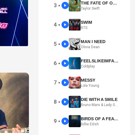
THE FATE OF OPHELIA
3
●
Taylor Swift
SWIM
4
●
BTS
MAN I NEED
5
●
Olivia Dean
FEELSLIKEIMFALLINGINLOVE
6
●
Coldplay
MESSY
7
●
Lola Young
DIE WITH A SMILE
8
●
Bruno Mars & Lady Gaga
BIRDS OF A FEATHER
9
●
Billie Eilish