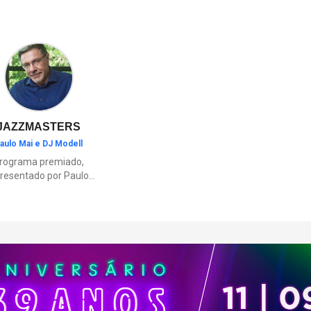
cultura ou momentos de diver
família.
JAZZMASTERS
aulo Mai e DJ Modell
rograma premiado,
resentado por Paulo
Mai e DJ Modell, e
rticipação de Renata
to. A história da black
sic mais refinada, do
Soul ao House.
çamentos e histórias
sobre artistas e
movimentos que
ceram a partir do jazz