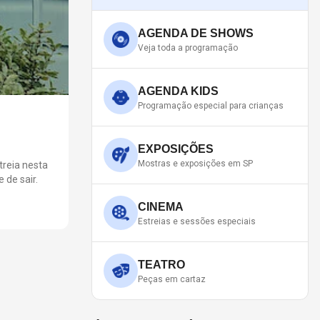
AGENDA DE SHOWS
Veja toda a programação
AGENDA KIDS
Programação especial para crianças
O QUE A CENA PÓS-CRÉDIT
SOBRE O FUTURO DA MARV
EXPOSIÇÕES
Mostras e exposições em SP
treia nesta
A cena pós-créditos de "Homem-Aranha: Um Novo Dia
 de sair.
entregado uma pista importante sobre o futuro de Pe
CINEMA
Estreias e sessões especiais
TEATRO
Peças em cartaz