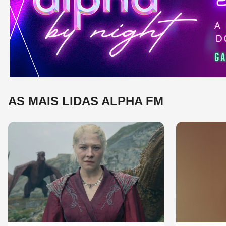
e 
mú
AS MAIS LIDAS ALPHA FM