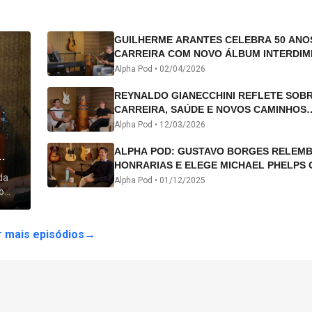
GUILHERME ARANTES CELEBRA 50 ANO
CARREIRA COM NOVO ÁLBUM INTERDIM
E TURNÊ “50 ANOS-LUZ”
Alpha Pod •
02/04/2026
REYNALDO GIANECCHINI REFLETE SOB
CARREIRA, SAÚDE E NOVOS CAMINHOS
ARTÍSTICOS NO ALPHA POD
Alpha Pod •
12/03/2026
ALPHA POD: GUSTAVO BORGES RELEM
HONRARIAS E ELEGE MICHAEL PHELPS 
da
ATLETA DA HISTÓRIA
Alpha Pod •
01/12/2025
o
 lhe
 mais episódios
→