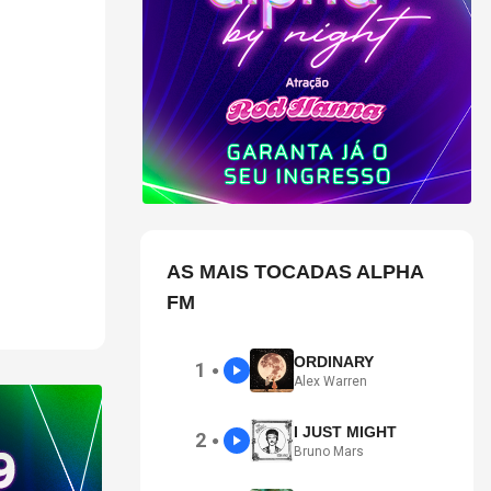
são em
AS MAIS TOCADAS ALPHA
FM
ORDINARY
1
●
Alex Warren
I JUST MIGHT
2
●
Bruno Mars