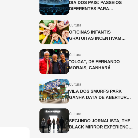
DIA DOS PAIS: PASSEIOS
DIFERENTES PARA
CELEBRAR A DATA
Cultura
OFICINAS INFANTIS
GRATUITAS INCENTIVAM
CRIATIVIDADE NO SHOPPING
PÁTIO HIGIENÓPOLIS
Cultura
"OLGA", DE FERNANDO
MORAIS, GANHARÁ
ADAPTAÇÃO INÉDITA PARA
OS PALCOS
Cultura
VILA DOS SMURFS PARK
GANHA DATA DE ABERTURA
EM SÃO PAULO!
Cultura
SEGUNDO JORNALISTA, THE
BLACK MIRROR EXPERIENCE
CHEGA A SÃO PAULO EM