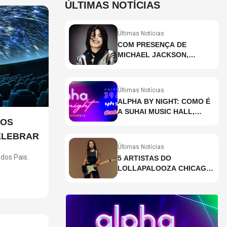
ÚLTIMAS NOTÍCIAS
Últimas Notícias
COM PRESENÇA DE
MICHAEL JACKSON,
DESCUBRA AS 10 MÚSICAS
MAIS OUVIDAS NO MUNDO
ATUALMENTE (DE 26 DE
Últimas Notícias
JUNHO A 2 DE JULHO)
ALPHA BY NIGHT: COMO É
A SUHAI MUSIC HALL,
IOS
CASA DE EVENTOS DE
DESTAQUE EM SÃO
ELEBRAR
PAULO?
Últimas Notícias
dos Pais.
5 ARTISTAS DO
LOLLAPALOOZA CHICAGO
ncia
QUE VOCÊ PRECISA
ções para
CONHECER
seis
r pais e
ventura,