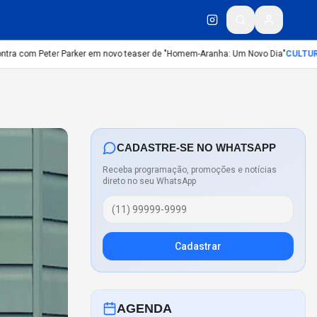
a com Peter Parker em novo teaser de "Homem-Aranha: Um Novo Dia"
CULTURA
:
Di
CADASTRE-SE NO WHATSAPP
Receba programação, promoções e notícias
direto no seu WhatsApp
Cadastrar
AGENDA