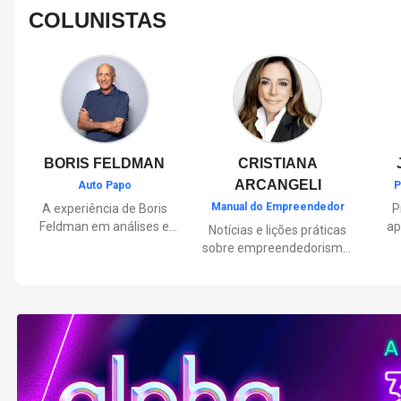
COLUNISTAS
BORIS FELDMAN
CRISTIANA
ARCANGELI
Auto Papo
P
Manual do Empreendedor
A experiência de Boris
P
Feldman em análises e
ap
Notícias e lições práticas
orientações sobre o
sobre empreendedorismo,
universo automotivo,
pa
inovação e liderança, com
trazendo informações
Por
reflexões de quem
sobre mobilidade,
mu
entende de negócios.
manutenção,
lançamentos, tecnologia e
Lan
tudo o que envolve o dia a
dia dos motoristas.
nas