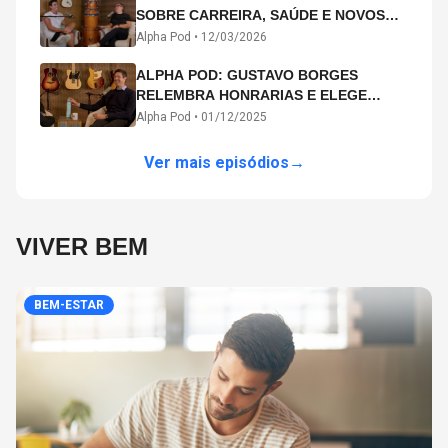
SOBRE CARREIRA, SAÚDE E NOVOS
CAMINHOS ARTÍSTICOS NO ALPHA
Alpha Pod •
12/03/2026
POD
ALPHA POD: GUSTAVO BORGES
RELEMBRA HONRARIAS E ELEGE
MICHAEL PHELPS O MAIOR ATLETA DA
Alpha Pod •
01/12/2025
HISTÓRIA
Ver mais episódios
→
VIVER BEM
BEM-ESTAR