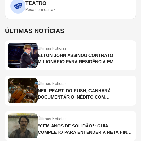
TEATRO
Peças em cartaz
ÚLTIMAS NOTÍCIAS
Últimas Notícias
ELTON JOHN ASSINOU CONTRATO
MILIONÁRIO PARA RESIDÊNCIA EM
HOLOGRAMA, DIZ SITE
Últimas Notícias
NEIL PEART, DO RUSH, GANHARÁ
DOCUMENTÁRIO INÉDITO COM
PARTICIPAÇÃO DE CHAD SMITH, STEWART
COPELAND E DANNY CAREY
Últimas Notícias
"CEM ANOS DE SOLIDÃO": GUIA
COMPLETO PARA ENTENDER A RETA FINAL
DA ADAPTAÇÃO DA NETFLIX