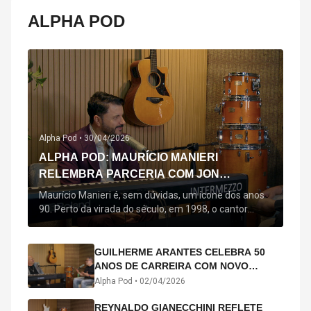
ALPHA POD
Alpha Pod •
30/04/2026
ALPHA POD: MAURÍCIO MANIERI
RELEMBRA PARCERIA COM JON
SECADA, ORIGEM DE "BEM QUERER" E
Maurício Manieri é, sem dúvidas, um ícone dos anos
MAIS
90. Perto da virada do século, em 1998, o cantor
estreou oficialmente com o seu primeiro disco, "A
Noite Inteira", no qual estão canções que lhe
acompanham até hoje, quase trinta anos mais tarde:
GUILHERME ARANTES CELEBRA 50
"Bem Querer" e "Minha Menina". Em 2026, o astro
ANOS DE CARREIRA COM NOVO
segue com o […]
ÁLBUM INTERDIMENSIONAL E TURNÊ
Alpha Pod •
02/04/2026
“50 ANOS-LUZ”
REYNALDO GIANECCHINI REFLETE