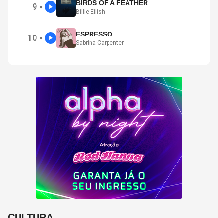
BIRDS OF A FEATHER
9
●
Billie Eilish
ESPRESSO
10
●
Sabrina Carpenter
CULTURA