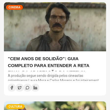
CINEMA
"CEM ANOS DE SOLIDÃO": GUIA
COMPLETO PARA ENTENDER A RETA
FINAL DA ADAPTAÇÃO DA NETFLIX
A produção segue sendo dirigida pelos cineastas
colombianos Laura Mora e Carlos Moreno e foi inteiramente
filmada na Colômbia, em espanhol, mantendo o
compromisso de preservar a identidade cultural da obra
original.
CULTURA