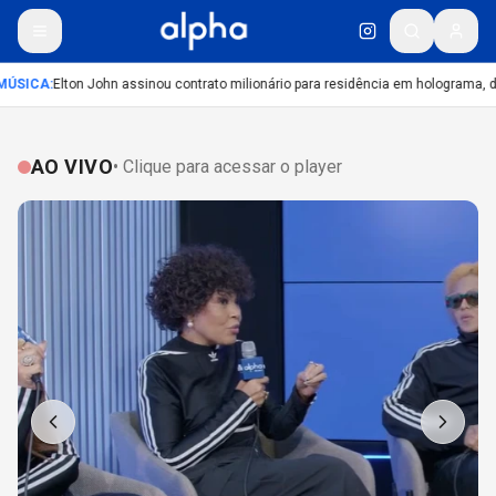
ÚSICA
:
Elton John assinou contrato milionário para residência em holograma, diz
AO VIVO
• Clique para acessar o player