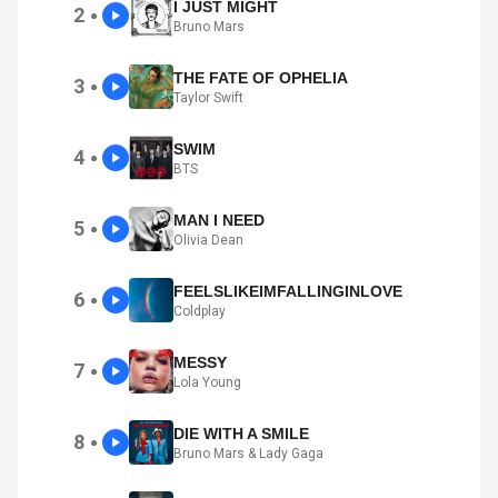
I JUST MIGHT
2
●
Bruno Mars
THE FATE OF OPHELIA
3
●
Taylor Swift
SWIM
4
●
BTS
MAN I NEED
5
●
Olivia Dean
FEELSLIKEIMFALLINGINLOVE
6
●
Coldplay
MESSY
7
●
Lola Young
DIE WITH A SMILE
8
●
Bruno Mars & Lady Gaga