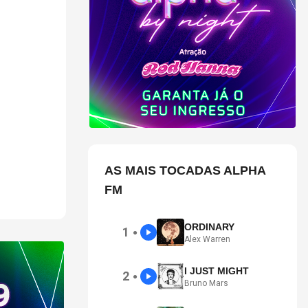
e alemã de
 governo
ista.
AS MAIS TOCADAS ALPHA
FM
ORDINARY
1
●
Alex Warren
I JUST MIGHT
2
●
Bruno Mars