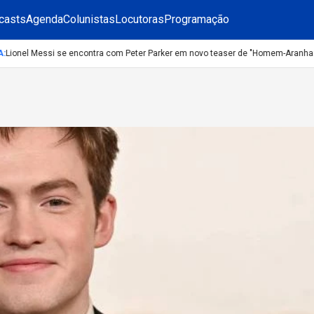
casts
Agenda
Colunistas
Locutoras
Programação
onel Messi se encontra com Peter Parker em novo teaser de "Homem-Aranha: Um