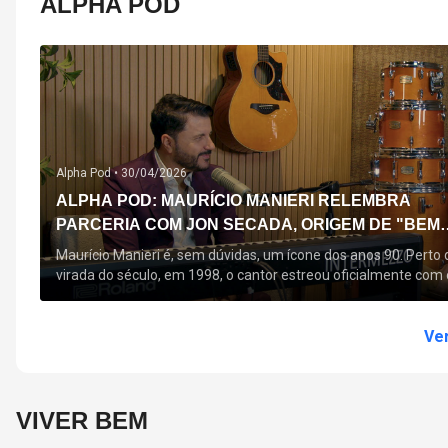
ALPHA POD
Alpha Pod •
30/04/2026
ALPHA POD: MAURÍCIO MANIERI RELEMBRA
PARCERIA COM JON SECADA, ORIGEM DE "BEM
QUERER" E MAIS
Maurício Manieri é, sem dúvidas, um ícone dos anos 90. Perto 
virada do século, em 1998, o cantor estreou oficialmente com 
seu primeiro disco, "A Noite Inteira", no qual estão canções que
acompanham até hoje, quase trinta anos mais tarde: "Bem
Querer" e "Minha Menina". Em 2026, o astro segue com o […]
Ver
VIVER BEM