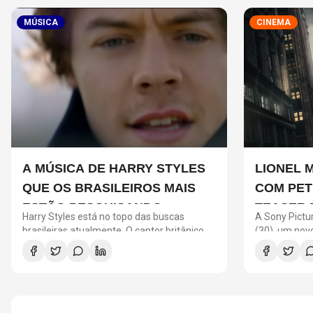
MÚSICA
CINEMA
A MÚSICA DE HARRY STYLES
LIONEL 
QUE OS BRASILEIROS MAIS
COM PET
ESTÃO PESQUISANDO
TEASER 
Harry Styles está no topo das buscas
A Sony Pictur
UM NOVO
brasileiras atualmente. O cantor britânico
(30), um no
desembarcou em São Paulo no início da
Um Novo Dia"
semana para cumprir uma agenda de
Messi. O ast
quatro shows na capital paulista.
o universo d
promocional 