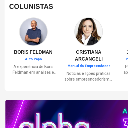
COLUNISTAS
BORIS FELDMAN
CRISTIANA
ARCANGELI
Auto Papo
P
Manual do Empreendedor
A experiência de Boris
P
Feldman em análises e
ap
Notícias e lições práticas
orientações sobre o
sobre empreendedorismo,
universo automotivo,
pa
inovação e liderança, com
trazendo informações
Por
reflexões de quem
sobre mobilidade,
mu
entende de negócios.
manutenção,
lançamentos, tecnologia e
Lan
tudo o que envolve o dia a
dia dos motoristas.
nas