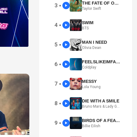
THE FATE OF OPHELIA
3
●
Taylor Swift
SWIM
4
●
BTS
MAN I NEED
5
●
Olivia Dean
FEELSLIKEIMFALLINGINLOVE
6
●
Coldplay
MESSY
7
●
Lola Young
DIE WITH A SMILE
8
●
Bruno Mars & Lady Gaga
BIRDS OF A FEATHER
9
●
Billie Eilish