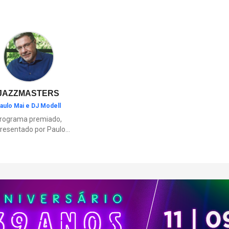
Olga Benário Prestes, militant
origem judaica deportada pelo
brasileiro para a Alemanha naz
JAZZMASTERS
aulo Mai e DJ Modell
rograma premiado,
resentado por Paulo
Mai e DJ Modell, e
rticipação de Renata
to. A história da black
sic mais refinada, do
Soul ao House.
çamentos e histórias
sobre artistas e
movimentos que
ceram a partir do jazz