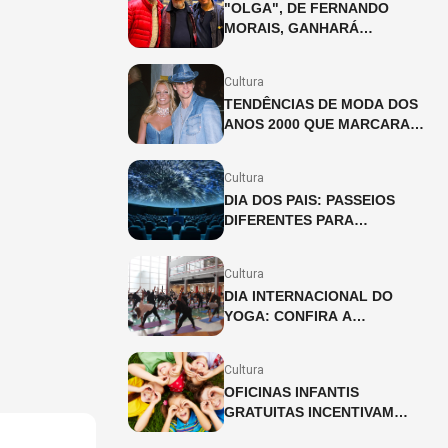
"OLGA", DE FERNANDO
MORAIS, GANHARÁ
ADAPTAÇÃO INÉDITA PARA
OS PALCOS
Cultura
TENDÊNCIAS DE MODA DOS
ANOS 2000 QUE MARCARAM
UMA GERAÇÃO
Cultura
DIA DOS PAIS: PASSEIOS
DIFERENTES PARA
CELEBRAR A DATA
Cultura
DIA INTERNACIONAL DO
YOGA: CONFIRA A
PROGRAMAÇÃO DAS
UNIDADES DO SESC SÃO
Cultura
PAULO
OFICINAS INFANTIS
GRATUITAS INCENTIVAM
CRIATIVIDADE NO SHOPPING