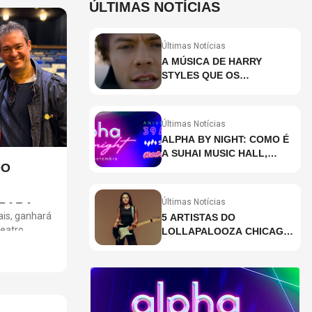
ÚLTIMAS NOTÍCIAS
Últimas Notícias
A MÚSICA DE HARRY
STYLES QUE OS
BRASILEIROS MAIS ESTÃO
PESQUISANDO
Últimas Notícias
ALPHA BY NIGHT: COMO É
A SUHAI MUSIC HALL,
DO
CASA DE EVENTOS DE
DESTAQUE EM SÃO
PAULO?
Últimas Notícias
 PARA OS
ais, ganhará
5 ARTISTAS DO
teatro
LOLLAPALOOZA CHICAGO
com direção
QUE VOCÊ PRECISA
al de
CONHECER
ões e
ras de
trajetória de