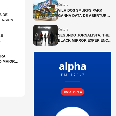
PÁTIO HIGIENÓPOLIS
Cultura
VILA DOS SMURFS PARK
S DE
GANHA DATA DE ABERTURA
ENSIONAL
EM SÃO PAULO!
Cultura
SEGUNDO JORNALISTA, THE
RE
BLACK MIRROR EXPERIENCE
CHEGA A SÃO PAULO EM
JULHO
BRA
O MAIOR