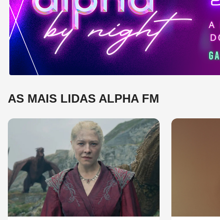
e 
mú
AS MAIS LIDAS ALPHA FM