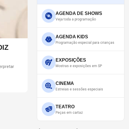
AGENDA DE SHOWS
Veja toda a programação
AGENDA KIDS
Programação especial para crianças
DIZ
JOAN JETT CANCELA APRE
Vocalista e guitarrista fraturou uma vértebra e não c
EXPOSIÇÕES
Mostras e exposições em SP
erpretar
CINEMA
Estreias e sessões especiais
TEATRO
Peças em cartaz