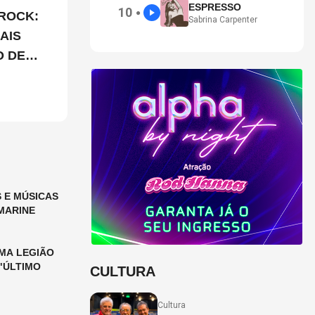
ESPRESSO
10
●
ROCK:
Sabrina Carpenter
AIS
O DE
 E MÚSICAS
MARINE
MA LEGIÃO
"ÚLTIMO
CULTURA
Cultura