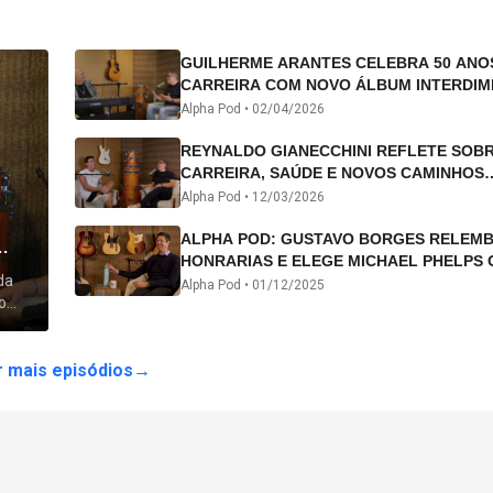
GUILHERME ARANTES CELEBRA 50 ANO
CARREIRA COM NOVO ÁLBUM INTERDIM
E TURNÊ “50 ANOS-LUZ”
Alpha Pod •
02/04/2026
REYNALDO GIANECCHINI REFLETE SOB
CARREIRA, SAÚDE E NOVOS CAMINHOS
ARTÍSTICOS NO ALPHA POD
Alpha Pod •
12/03/2026
ALPHA POD: GUSTAVO BORGES RELEM
HONRARIAS E ELEGE MICHAEL PHELPS 
da
ATLETA DA HISTÓRIA
Alpha Pod •
01/12/2025
o
 lhe
 mais episódios
→